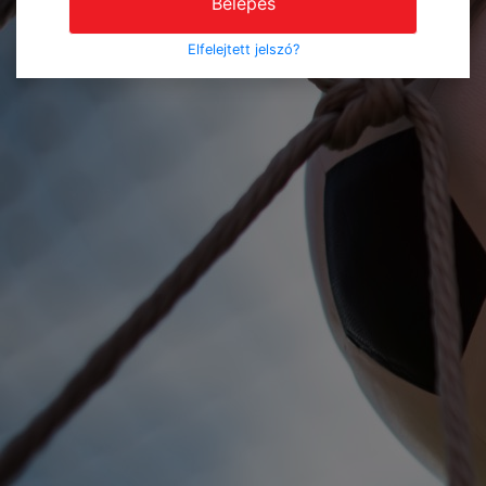
Belépés
Elfelejtett jelszó?