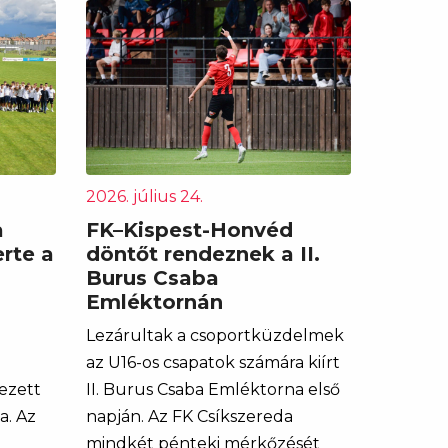
2026. július 24.
a
FK–Kispest-Honvéd
rte a
döntőt rendeznek a II.
Burus Csaba
Emléktornán
Lezárultak a csoportküzdelmek
az U16-os csapatok számára kiírt
ezett
II. Burus Csaba Emléktorna első
a. Az
napján. Az FK Csíkszereda
mindkét pénteki mérkőzését