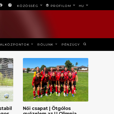
KÖZÖSSÉG
PROFILOM
HU
ALKÖZPONTOK
RÓLUNK
PÉNZÜGY
stabil
Női csapat | Ötgólos
ágos
győzelem az U Olimpia