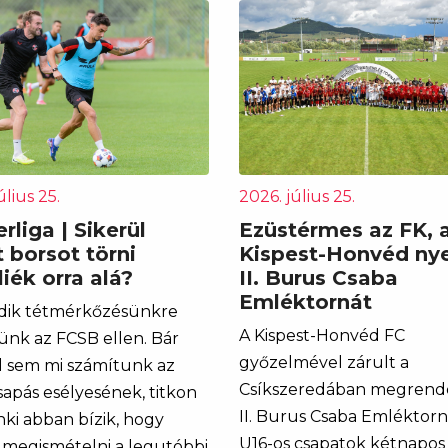
úlius 25.
2026. július 25.
rliga | Sikerül
Ezüstérmes az FK, 
 borsot törni
Kispest-Honvéd nye
iék orra alá?
II. Burus Csaba
Emléktornát
dik tétmérkőzésünkre
A Kispest-Honvéd FC
ünk az FCSB ellen. Bár
győzelmével zárult a
l sem mi számítunk az
Csíkszeredában megrend
sapás esélyesének, titkon
II. Burus Csaba Emléktorn
ki abban bízik, hogy
U16-os csapatok kétnapos
l megismételni a legutóbbi