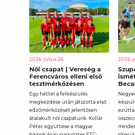
2026. július 26.
2026. j
Női csapat | Vereség a
Szupe
Ferencváros elleni első
ismét
tesztmérkőzésen
Becal
Egy héttel a felkészülés
Negye
megkezdése után játszotta első
készül
edzőmérkőzését jelentősen
ezútta
átalakult női csapatunk. Kollár
összec
Péter együttese a magyar
minden
bajnok és kupagyőztes FTC-
sikerü