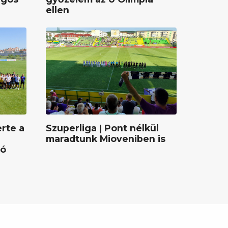
ellen
rte a
Szuperliga | Pont nélkül
maradtunk Mioveniben is
gó