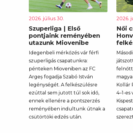
2026. július 30.
2026. j
Szuperliga | Első
Női c
pontjaink reményében
Honv
utazunk Miovenibe
felk
Idegenbeli mérkőzés vár férfi
Másodi
szuperligás csapatunkra:
játszot
pénteken Mioveniben az FC
felnőt
Argeș fogadja Szabó István
magyar
legénységét. A felkészülésre
Kollár
ezúttal sem jutott túl sok idő,
4–1-es
ennek ellenére a pontszerzés
Kispes
reményében indultunk útnak a
csapat
csütörtöki edzés után.
szerezt