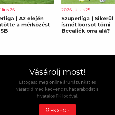
úlius 26.
2026. július 25.
rliga | Az elején
Szuperliga | Sikerül
ntötte a mérkőzést
ismét borsot törni
CSB
Becaliék orra alá?
Vásárolj most!
Látogasd meg online áruházunkat és
vásárold meg kedvenc ruhadarabodat a
hivatalos FK logóval.
FK SHOP