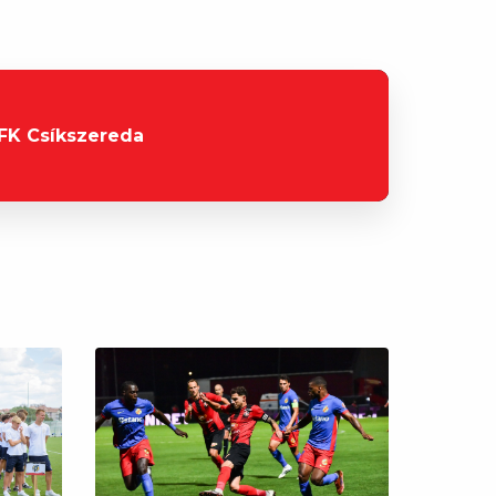
FK Csíkszereda