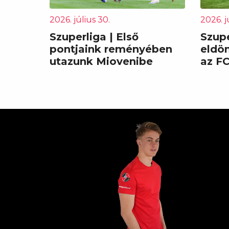
2026. július 30.
2026. j
Szuperliga | Első
Szupe
pontjaink reményében
eldö
utazunk Miovenibe
az F