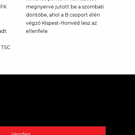
 FK
megnyerve jutott be a szombati
döntőbe, ahol a B csoport élén
végző Kispest-Honvéd lesz az
adt
ellenfele.
 TSC
Vendég