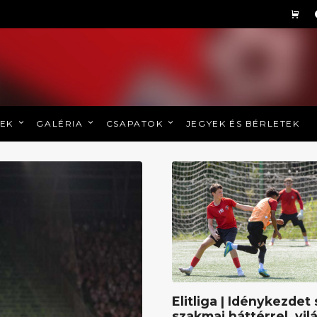
REK
GALÉRIA
CSAPATOK
JEGYEK ÉS BÉRLETEK
Elitliga | Idénykezdet 
szakmai háttérrel, vil