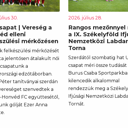
úlius 30.
2026. július 28.
sapat | Vereség a
Rangos mezőnnyel r
éd elleni
a IX. Székelyföld If
észülési mérkőzésen
Nemzetközi Labda
Torna
k felkészülési mérkőzését
Szerdától szombatig hat 
ta jelentősen átalakult női
csapat méri össze tudását
tcsapatunk a
Burus Csaba Sportparkban
országi edzőtáborban.
kilencedik alkalommal
 Péter tanítványai szerdán
rendezzük meg a Székely
 vereséget szenvedtek a
Ifjúsági Nemzetközi Labd
t-Honvéd FC együttesétől,
Tornát.
unk gólját Ezer Anna
e.