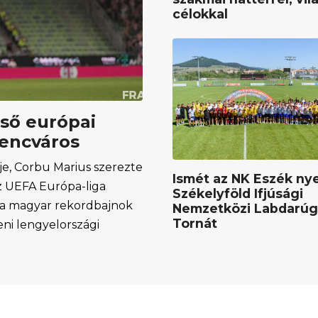
célokkal
lső európai
rencváros
e, Corbu Marius szerezte
Ismét az NK Eszék nye
az UEFA Európa-liga
Székelyföld Ifjúsági
y a magyar rekordbajnok
Nemzetközi Labdarú
Tornát
eni lengyelországi