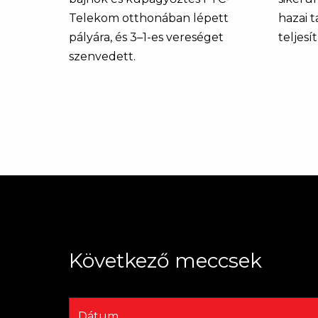
Telekom otthonában lépett
hazai 
pályára, és 3–1-es vereséget
teljesí
szenvedett.
Következő meccsek
Dátum