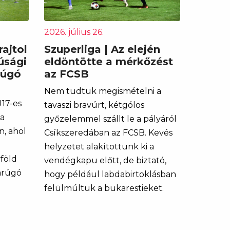
2026. július 26.
ajtol
Szuperliga | Az elején
júsági
eldöntötte a mérkőzést
rúgó
az FCSB
Nem tudtuk megismételni a
U17-es
tavaszi bravúrt, kétgólos
 a
győzelemmel szállt le a pályáról
, ahol
Csíkszeredában az FCSB. Kevés
helyzetet alakítottunk ki a
föld
vendégkapu előtt, de biztató,
arúgó
hogy például labdabirtoklásban
felülmúltuk a bukarestieket.