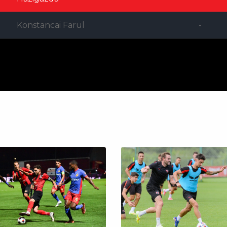
Konstancai Farul
-