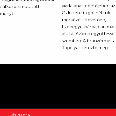
viadalának döntőjében az
találkozón mutatott
Csíkszereda gól nélküli
tményt.
mérkőzést követően,
tizenegyespárbajban mar
alul a fővárosi együttessel
szemben. A bronzérmet a
Topolya szerezte meg.
Házigazda