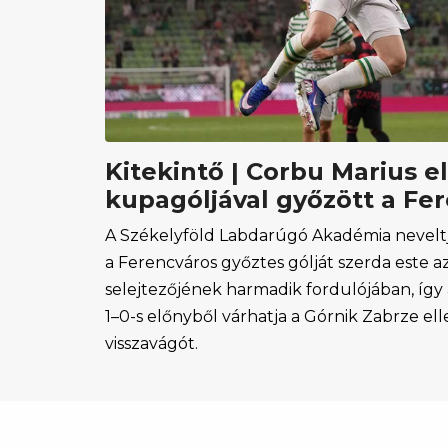
Kitekintő | Corbu Marius e
kupagóljával győzött a Fe
A Székelyföld Labdarúgó Akadémia neveltj
a Ferencváros győztes gólját szerda este 
selejtezőjének harmadik fordulójában, íg
1–0-s előnyből várhatja a Górnik Zabrze ell
visszavágót.