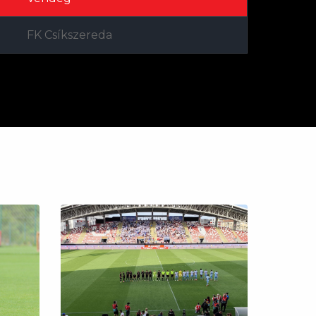
FK Csíkszereda