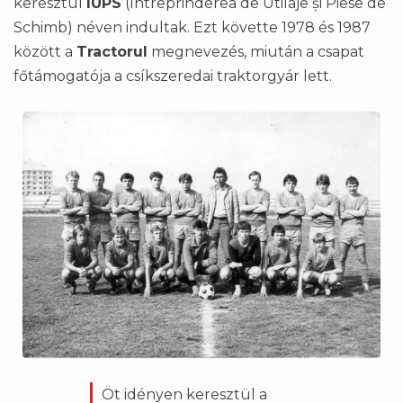
keresztül
IUPS
(Întreprinderea de Utilaje și Piese de
Schimb) néven indultak. Ezt követte 1978 és 1987
között a
Tractorul
megnevezés, miután a csapat
főtámogatója a csíkszeredai traktorgyár lett.
Öt idényen keresztül a