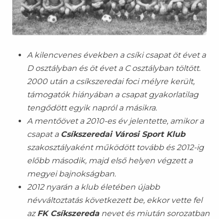
A kilencvenes években a csíki csapat öt évet a
D osztályban és öt évet a C osztályban töltött.
2000 után a csíkszeredai foci mélyre került,
támogatók hiányában a csapat gyakorlatilag
tengődött egyik napról a másikra.
A mentőövet a 2010-es év jelentette, amikor a
csapat a
Csíkszeredai Városi Sport Klub
szakosztályaként működött tovább és 2012-ig
előbb második, majd első helyen végzett a
megyei bajnokságban.
2012 nyarán a klub életében újabb
névváltoztatás következett be, ekkor vette fel
az
FK Csíkszereda
nevet és miután sorozatban