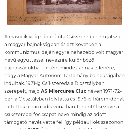
A második világháború óta Csíkszereda nem játszott
a magyar bajnokságban és ezt követően a
kommunizmus idején egyre nehezebb volt magyar
nevű együttessel nevezni a különböző
bajnokságokba. Történt mindez annak ellenére,
hogy a Magyar Autonóm Tartomány bajnokságában
indultak. 1971-ig Csíkszereda a D osztályban
szerepelt, majd
AS Miercurea Ciuc
néven 1971-72-
ben a C osztályban folytatta és 1976-ig három idényt
töltöttek a harmadik vonalban. Innentől kezdve a
csíkszeredai focicsapat neve mindig az adott
támogató nevét vette fel, így például két szezonon