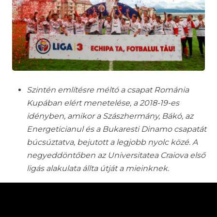
Szintén említésre méltó a csapat Románia
Kupában elért menetelése, a 2018-19-es
idényben, amikor a Szászhermány, Bákó, az
Energeticianul és a Bukaresti Dinamo csapatát
búcsúztatva, bejutott a legjobb nyolc közé. A
negyeddöntőben az Universitatea Craiova első
ligás alakulata állta útját a mieinknek.