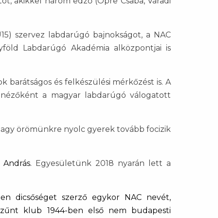
tot, akikkel három edző (Opre Csaba, Váradi
) szervez labdarúgó bajnokságot, a NAC
yföld Labdarúgó Akadémia alközpontjai is
rátságos és felkészülési mérkőzést is. A
e nézőként a magyar labdarúgó válogatott
nagy örömünkre nyolc gyerek tovább focizik
s András.
Egyesületünk 2018 nyarán lett a
len dicsőséget szerző egykor NAC nevét,
egszűnt klub 1944-ben első nem budapesti