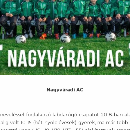
Nagyváradi AC
neveléssel foglalkozó labdarúgó csapatot 2018-ban ala
lig volt 10-15 (hét-nyolc évesek) gyerek, ma már több