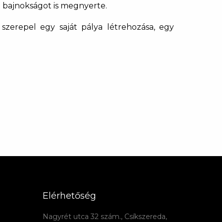
bajnokságot is megnyerte.
szerepel egy saját pálya létrehozása, egy
Elérhetőség
Nagyrét utca 32 szám., Csíkszereda,