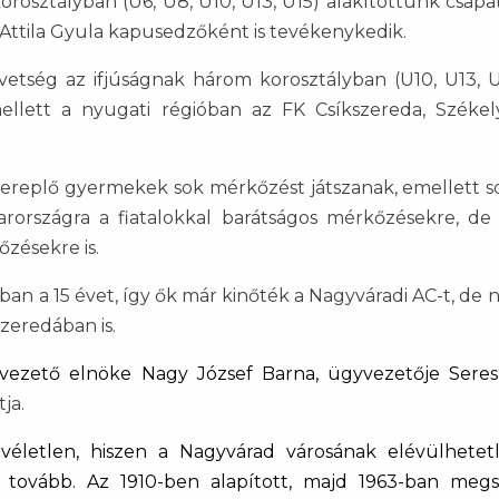
orosztályban (U6, U8, U10, U13, U15) alakítottunk csapa
di Attila Gyula kapusedzőként is tevékenykedik.
az ifjúságnak három korosztályban (U10, U13, U15
llett a nyugati régióban az FK Csíkszereda, Székel
ő gyermekek sok mérkőzést játszanak, emellett sok ba
arországra a fiatalokkal barátságos mérkőzésekre, d
zésekre is.
a 15 évet, így ők már kinőték a Nagyváradi AC-t, de 
zeredában is.
yvezető elnöke Nagy József Barna, ügyvezetője Sere
ja.
véletlen, hiszen a Nagyvárad városának elévülhetet
szük tovább. Az 1910-ben alapított, majd 1963-ban m