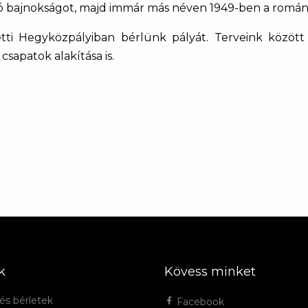
 bajnokságot, majd immár más néven 1949-ben a román 
tti Hegyközpályiban bérlünk pályát. Terveink között 
csapatok alakítása is.
k
Kövess minket
és bérletek
Facebook