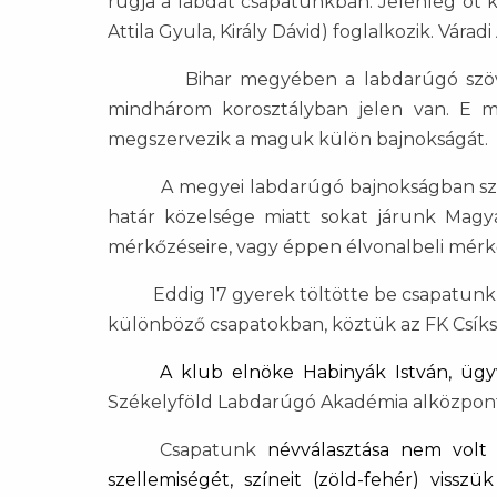
rúgja a labdát csapatunkban. Jelenleg öt k
Attila Gyula, Király Dávid) foglalkozik. Vára
Bihar megyében a labdarúgó szövetség 
mindhárom korosztályban jelen van. E me
megszervezik a maguk külön bajnokságát.
A megyei labdarúgó bajnokságban szerepl
határ közelsége miatt sokat járunk Magy
mérkőzéseire, vagy éppen élvonalbeli mérkő
Eddig 17 gyerek töltötte be csapatunkban 
különböző csapatokban, köztük az FK Csíks
A klub elnöke Habinyák István, üg
Székelyföld Labdarúgó Akadémia alközpont
Csapatunk
névválasztása nem volt 
szellemiségét, színeit (zöld-fehér) vis