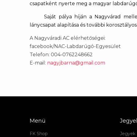
csapatként nyerte meg a magyar labdarúgó
Saját pálya híján a Nagyvárad melle
lánycsapat alapítása és további korosztályos 
A Nagyváradi AC elérhetőségei:
facebook/NAC-Labdarúgó-
Egyesület
Telefon: 004-0762248662
E-mail:
nagyjbarna@gmail.com
Menü
Jegye
FK Shop
Jegyek 