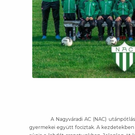
A Nagyváradi AC (NAC) utánpótlás
gyermekei együtt fociztak. A kezdetekben a