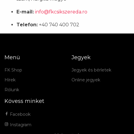
E-mail:
info@fkcsikszereda.ro
Telefon:
+40 740 400 702
Menü
Jegyek
FK Shop
Jegyek és bérletek
Hírek
Online jegyek
Rólunk
Kövess minket
Facebook
Instagram