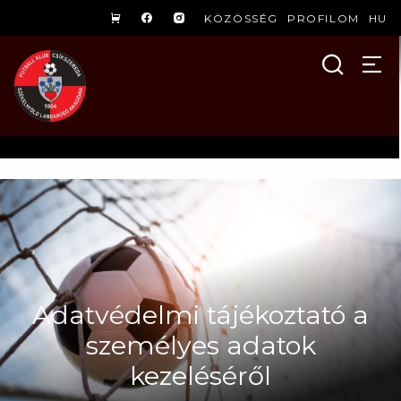
KÖZÖSSÉG
PROFILOM
HU
Adatvédelmi tájékoztató a
személyes adatok
kezeléséről