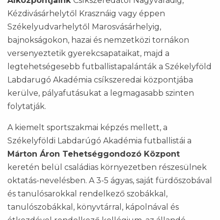
Alközpontjaink
Csíkszeredától Nagyváradig,
Kézdivásárhelytől Krasznáig vagy éppen
Székelyudvarhelytől Marosvásárhelyig,
bajnokságokon, hazai és nemzetközi tornákon
versenyeztetik gyerekcsapataikat, majd a
legtehetségesebb futballistapalánták a Székelyföld
Labdarugó Akadémia csíkszeredai központjába
kerülve, pályafutásukat a legmagasabb szinten
folytatják.
A kiemelt sportszakmai képzés mellett, a
Székelyföldi Labdarúgó Akadémia futballistái a
Márton Áron Tehetséggondozó Központ
keretén belül családias környezetben részesülnek
oktatás-nevelésben. A 3-5 ágyas, saját fürdőszobával
és tanulósarokkal rendelkező szobákkal,
tanulószobákkal, könyvtárral, kápolnával és