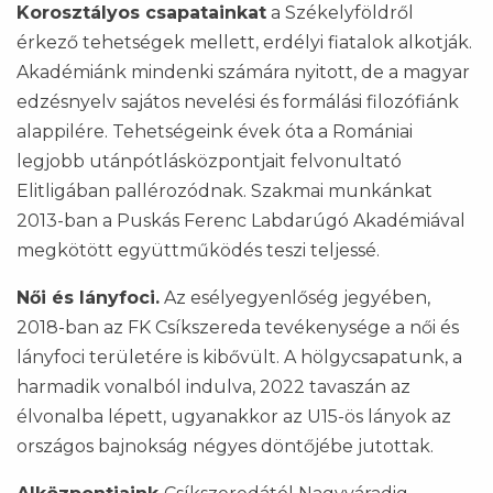
Korosztályos csapatainkat
a Székelyföldről
érkező tehetségek mellett, erdélyi fiatalok alkotják.
Akadémiánk mindenki számára nyitott, de a magyar
edzésnyelv sajátos nevelési és formálási filozófiánk
alappilére. Tehetségeink évek óta a Romániai
legjobb utánpótlásközpontjait felvonultató
Elitligában pallérozódnak. Szakmai munkánkat
2013-ban a Puskás Ferenc Labdarúgó Akadémiával
megkötött együttműködés teszi teljessé.
Női és lányfoci.
Az esélyegyenlőség jegyében,
2018-ban az FK Csíkszereda tevékenysége a női és
lányfoci területére is kibővült. A hölgycsapatunk, a
harmadik vonalból indulva, 2022 tavaszán az
élvonalba lépett, ugyanakkor az U15-ös lányok az
országos bajnokság négyes döntőjébe jutottak.