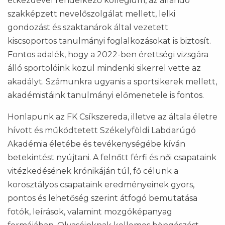
étkezdével rendelkező kollégium, az állandó
szakképzett nevelőszolgálat mellett, lelki
gondozást és szaktanárok által vezetett
kiscsoportos tanulmányi foglalkozásokat is biztosít.
Fontos adalék, hogy a 2022-ben érettségi vizsgára
álló sportolóink közül mindenki sikerrel vette az
akadályt. Számunkra ugyanis a sportsikerek mellett,
akadémistáink tanulmányi előmenetele is fontos.
Honlapunk az FK Csíkszereda, illetve az általa életre
hívott és működtetett Székelyföldi Labdarúgó
Akadémia életébe és tevékenységébe kíván
betekintést nyújtani. A felnőtt férfi és női csapataink
vitézkedésének krónikáján túl, fő célunk a
korosztályos csapataink eredményeinek gyors,
pontos és lehetőség szerint átfogó bemutatása
fotók, leírások, valamint mozgóképanyag