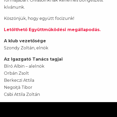
formájában. Olvasóinknak kellemes böngészést
kívánunk.
Köszönjük, hogy együtt focizunk!
Letölthető Együttműködési megállapodás.
A klub vezetősége
Szondy Zoltán, elnök
Az Igazgató Tanács tagjai
Bíró Albin – alelnök
Orbán Zsolt
Berkeczi Attila
Negoiţă Tibor
Csibi Attila Zoltán