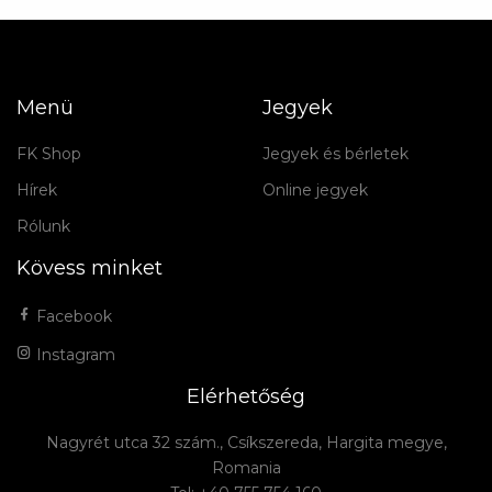
Menü
Jegyek
FK Shop
Jegyek és bérletek
Hírek
Online jegyek
Rólunk
Kövess minket
Facebook
Instagram
Elérhetőség
Nagyrét utca 32 szám., Csíkszereda, Hargita megye,
Romania