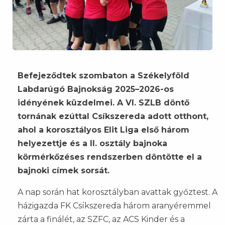
Befejeződtek szombaton a Székelyföld
Labdarúgó Bajnokság 2025–2026-os
idényének küzdelmei. A VI. SZLB döntő
tornának ezúttal Csíkszereda adott otthont,
ahol a korosztályos Elit Liga első három
helyezettje és a II. osztály bajnoka
körmérkőzéses rendszerben döntötte el a
bajnoki címek sorsát.
A nap során hat korosztályban avattak győztest. A
házigazda FK Csíkszereda három aranyéremmel
zárta a finálét, az SZFC, az ACS Kinder és a