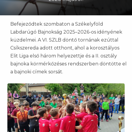
Befejeződtek szombaton a Székelyföld
Labdarúgó Bajnokság 2025–2026-os idényének
küzdelmei. A VI. SZLB döntő tornának ezúttal
Csíkszereda adott otthont, ahol a korosztályos
Elit Liga első három helyezettje és a II. osztály
bajnoka körmérkőzéses rendszerben döntötte el
a bajnoki címek sorsát.