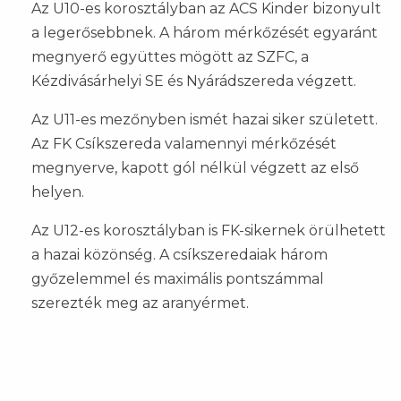
Az U10-es korosztályban az ACS Kinder bizonyult
a legerősebbnek. A három mérkőzését egyaránt
megnyerő együttes mögött az SZFC, a
Kézdivásárhelyi SE és Nyárádszereda végzett.
Az U11-es mezőnyben ismét hazai siker született.
Az FK Csíkszereda valamennyi mérkőzését
megnyerve, kapott gól nélkül végzett az első
helyen.
Az U12-es korosztályban is FK-sikernek örülhetett
a hazai közönség. A csíkszeredaiak három
győzelemmel és maximális pontszámmal
szerezték meg az aranyérmet.