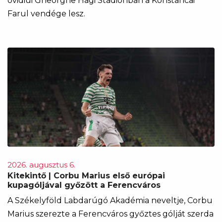
ovidiui Gheorghe Hagi Stadionban a Konstancai
Farul vendége lesz.
2026. augusztus 6.
Kitekintő | Corbu Marius első európai
kupagóljával győzött a Ferencváros
A Székelyföld Labdarúgó Akadémia neveltje, Corbu
Marius szerezte a Ferencváros győztes gólját szerda