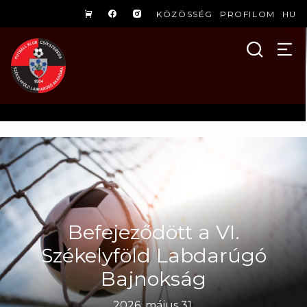
KÖZÖSSÉG
PROFILOM
HU
Befejeződött a VI.
Székelyföld Labdarúgó
Bajnokság
2026. május 31.