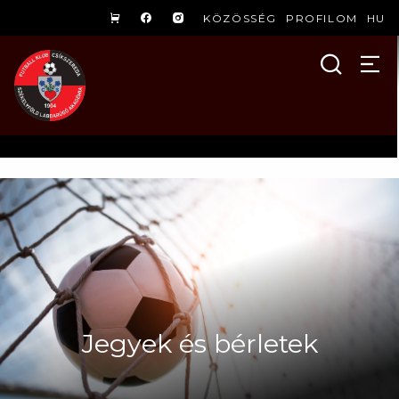
KÖZÖSSÉG
PROFILOM
HU
Jegyek és bérletek