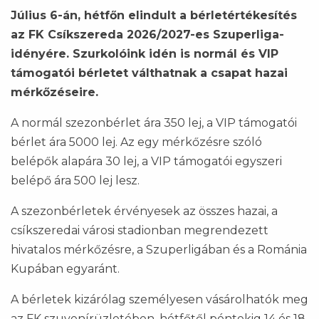
Július 6-án, hétfőn elindult a bérletértékesítés
az FK Csíkszereda 2026/2027-es Szuperliga-
idényére. Szurkolóink idén is normál és VIP
támogatói bérletet válthatnak a csapat hazai
mérkőzéseire.
A normál szezonbérlet ára 350 lej, a VIP támogatói
bérlet ára 5000 lej. Az egy mérkőzésre szóló
belépők alapára 30 lej, a VIP támogatói egyszeri
belépő ára 500 lej lesz.
A szezonbérletek érvényesek az összes hazai, a
csíkszeredai városi stadionban megrendezett
hivatalos mérkőzésre, a Szuperligában és a Románia
Kupában egyaránt.
A bérletek kizárólag személyesen vásárolhatók meg
az FK szuvenírüzletében, hétfőtől péntekig 14 és 18