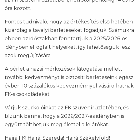
óra között.
Fontos tudnivaló, hogy az értékesítés első hetében
kizárólag a tavalyi bérleteseket fogadjuk. Számukra
ebben az időszakban fenntartjuk a 2025/2026-os
idényben elfoglalt helyeiket, így lehetőségük lesz
azok megújítására.
A bérlet a hazai mérkőzések látogatása mellett
további kedvezményt is biztosít: bérleteseink egész
évben 10 százalékos kedvezménnyel vásárolhatnak
FK-s csokoládékat.
Várjuk szurkolóinkat az FK szuvenírüzletében, és
bízunk benne, hogy a 2026/2027-es idényben is
együtt tölthetjük meg élettel a lelátókat.
Hajrá FK! Hajrá, Szereda! Hajrá Székelyföld!