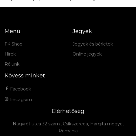
Menü
Jegyek
FK Shop
Jegyek és bérletek
Hírek
Online jegyek
Rólunk
Kövess minket
Facebook
Instagram
Elérhetőség
Nagyrét utca 32 szám., Csíkszereda, Hargita megye,
Romania