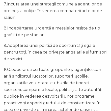
7.Încurajarea unei strategii comune a agenților de
ordineși a poliției în vederea combaterii actelor de
rasism;
8.Îndepărtarea urgentă a mesajelor rasiste de tip
grafitti de pe stadion;
9.Adoptarea unei politici de oportunități egale
pentru toți, în ceea ce privește angajările și furnizorii
de servicii;
10.Cooperarea cu toate grupurile și agențiile, cum
ar fi sindicatul jucătorilor, suporterii, școlile,
organizațiile voluntare, cluburile de tineret,
sponsorii, companiile locale, poliția și alte autorități
publice în vederea dezvoltării unor programe
proactive și a sporiri gradului de conștientizare în
ceea ce privește eliminarea actelor de rasism și a