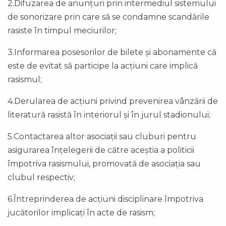
2.Difuzarea de anunțuri prin intermediul sistemului
de sonorizare prin care să se condamne scandările
rasiste în timpul meciurilor;
3.Informarea posesorilor de bilete și abonamente că
este de evitat să participe la acțiuni care implică
rasismul;
4.Derularea de acțiuni privind prevenirea vânzării de
literatură rasistă în interiorul și în jurul stadionului;
5.Contactarea altor asociații sau cluburi pentru
asigurarea înțelegerii de către aceștia a politicii
împotriva rasismului, promovată de asociația sau
clubul respectiv;
6.Întreprinderea de acțiuni disciplinare împotriva
jucătorilor implicați în acte de rasism;