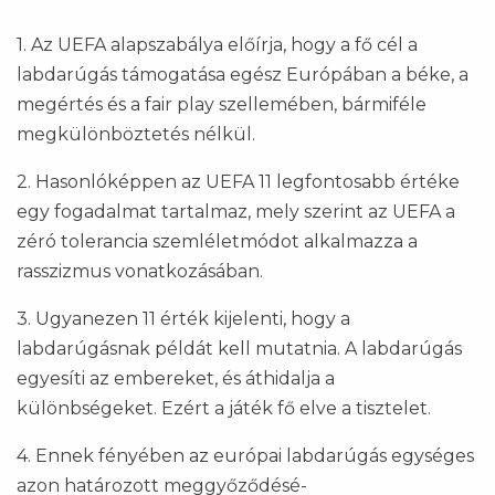
1. Az UEFA alapszabálya előírja, hogy a fő cél a
labdarúgás támogatása egész Európában a béke, a
megértés és a fair play szellemében, bármiféle
megkülönböztetés nélkül.
2. Hasonlóképpen az UEFA 11 legfontosabb értéke
egy fogadalmat tartalmaz, mely szerint az UEFA a
zéró tolerancia szemléletmódot alkalmazza a
rasszizmus vonatkozásában.
3. Ugyanezen 11 érték kijelenti, hogy a
labdarúgásnak példát kell mutatnia. A labdarúgás
egyesíti az embereket, és áthidalja a
különbségeket. Ezért a játék fő elve a tisztelet.
4. Ennek fényében az európai labdarúgás egységes
azon határozott meggyőződé­sé­-