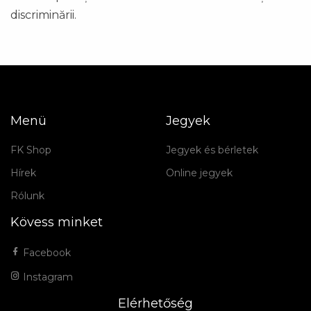
discriminării.
Menü
Jegyek
FK Shop
Jegyek és bérletek
Hírek
Online jegyek
Rólunk
Kövess minket
Facebook
Instagram
Elérhetőség