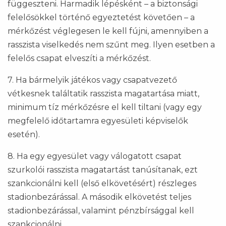
függeszteni. Harmadik lépésként – a biztonsági
felelősökkel történő egyeztetést követően – a
mérkőzést véglegesen le kell fújni, amennyiben a
rasszista viselkedés nem szűnt meg. Ilyen esetben a
felelős csapat elveszíti a mérkőzést.
7. Ha bármelyik játékos vagy csapatvezető
vétkesnek találtatik rasszista magatartása miatt,
minimum tíz mérkőzésre el kell tiltani (vagy egy
megfelelő időtartamra egyesületi képviselők
esetén).
8. Ha egy egyesület vagy válogatott csapat
szurkolói rasszista magatartást tanúsítanak, ezt
szankcionálni kell (első elkövetésért) részleges
stadionbezárással. A második elkövetést teljes
stadionbezárással, valamint pénzbírsággal kell
szankcionálni.