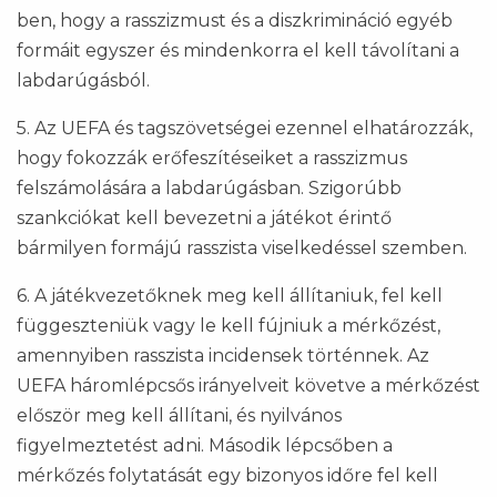
ben, hogy a rasszizmust és a diszkrimináció egyéb
formáit egyszer és mindenkorra el kell távolítani a
labdarúgásból.
5. Az UEFA és tagszövetségei ezennel elhatározzák,
hogy fokozzák erőfeszítéseiket a rasszizmus
felszámolására a labdarúgásban. Szigorúbb
szankciókat kell bevezetni a játékot érintő
bármilyen formájú rasszista viselkedéssel szemben.
6. A játékvezetőknek meg kell állítaniuk, fel kell
függeszteniük vagy le kell fújniuk a mérkőzést,
amennyiben rasszista incidensek történnek. Az
UEFA háromlépcsős irányelveit követve a mérkőzést
először meg kell állítani, és nyilvános
figyelmeztetést adni. Második lépcsőben a
mérkőzés folytatását egy bizonyos időre fel kell