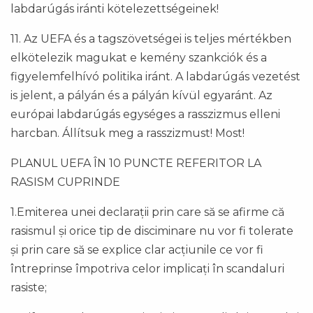
labdarúgás iránti kötelezettségeinek!
11. Az UEFA és a tagszövetségei is teljes mértékben
elkötelezik magukat e kemény szankciók és a
figyelemfelhívó politika iránt. A labdarúgás vezetést
is jelent, a pályán és a pályán kívül egyaránt. Az
európai labdarúgás egységes a rasszizmus elleni
harcban. Állítsuk meg a rasszizmust! Most!
PLANUL UEFA ÎN 10 PUNCTE REFERITOR LA
RASISM CUPRINDE
1.Emiterea unei declarații prin care să se afirme că
rasismul și orice tip de disciminare nu vor fi tolerate
și prin care să se explice clar acțiunile ce vor fi
întreprinse împotriva celor implicați în scandaluri
rasiste;