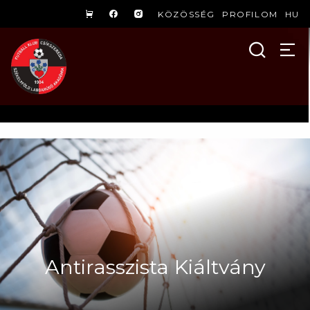
KÖZÖSSÉG
PROFILOM
HU
Antirasszista Kiáltvány