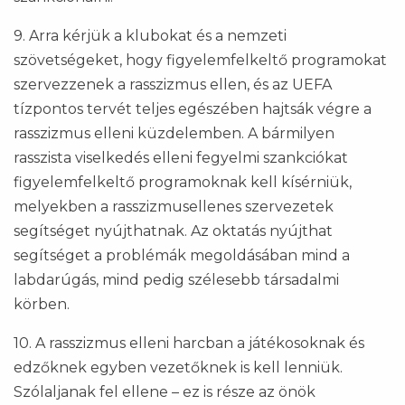
9. Arra kérjük a klubokat és a nemzeti
szövetségeket, hogy figyelemfelkeltő programokat
szervezzenek a rasszizmus ellen, és az UEFA
tízpontos tervét teljes egészében hajtsák végre a
rasszizmus elleni küzdelemben. A bármilyen
rasszista viselkedés elleni fegyelmi szankciókat
figyelemfelkeltő programoknak kell kísérniük,
melyekben a rasszizmusellenes szervezetek
segítséget nyújthatnak. Az oktatás nyújthat
segítséget a problémák megoldásában mind a
labdarúgás, mind pedig szélesebb társadalmi
körben.
10. A rasszizmus elleni harcban a játékosoknak és
edzőknek egyben vezetőknek is kell lenniük.
Szólaljanak fel ellene – ez is része az önök