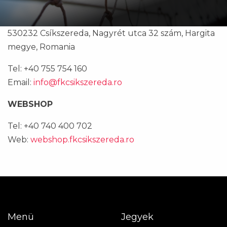
530232 Csíkszereda, Nagyrét utca 32 szám, Hargita
megye, Romania
Tel: +40 755 754 160
Email:
info@fkcsikszereda.ro
WEBSHOP
Tel: +40 740 400 702
Web:
webshop.fkcsikszereda.ro
Menü
Jegyek