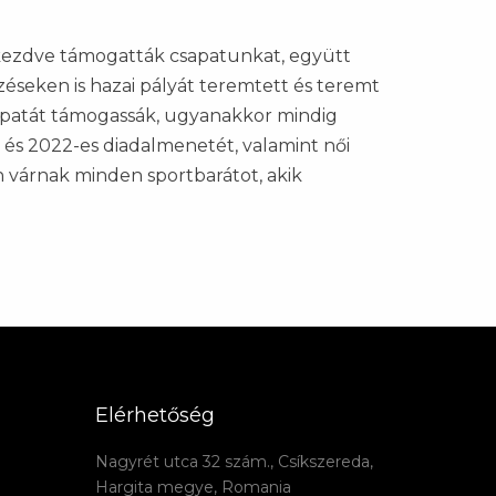
l kezdve támogatták csapatunkat, együtt
zéseken is hazai pályát teremtett és teremt
csapatát támogassák, ugyanakkor mindig
s és 2022-es diadalmenetét, valamint női
n várnak minden sportbarátot, akik
Elérhetőség
Nagyrét utca 32 szám., Csíkszereda,
Hargita megye, Romania