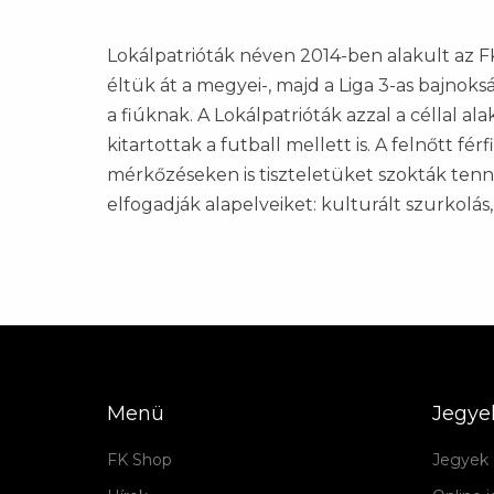
Lokálpatrióták néven 2014-ben alakult az F
éltük át a megyei-, majd a Liga 3-as bajnok
a fiúknak. A Lokálpatrióták azzal a céllal
kitartottak a futball mellett is. A felnőtt 
mérkőzéseken is tiszteletüket szokták tenn
elfogadják alapelveiket: kulturált szurkolás,
Menü
Jegye
FK Shop
Jegyek 