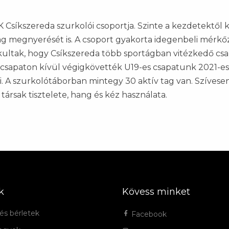
K Csíkszereda szurkolói csoportja. Szinte a kezdetektő
ság megnyerését is. A csoport gyakorta idegenbeli mérkő
 alakultak, hogy Csíkszereda több sportágban vitézkedő 
férficsapaton kívül végigkövették U19-es csapatunk 2021-e
i. A szurkolótáborban mintegy 30 aktív tag van. Szívese
 társak tisztelete, hang és kéz használata.
k
Kövess minket
és bérletek
Facebook