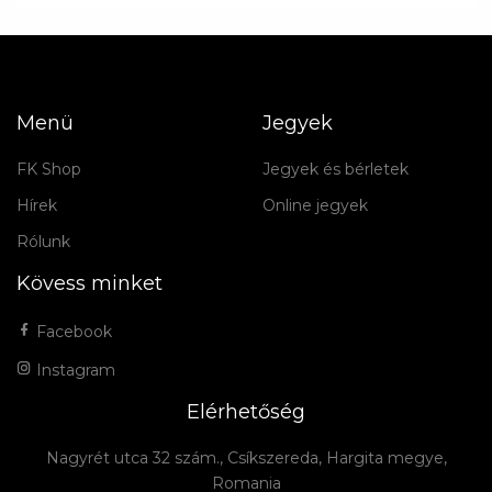
Menü
Jegyek
FK Shop
Jegyek és bérletek
Hírek
Online jegyek
Rólunk
Kövess minket
Facebook
Instagram
Elérhetőség
Nagyrét utca 32 szám., Csíkszereda, Hargita megye,
Romania