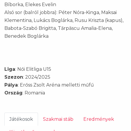
Bíborka, Elekes Evelin
Alsó sor (balról jobbra): Péter Nóra-Kinga, Maksai
Klementina, Lukács Boglárka, Rusu Kriszta (kapus),
Babota-Szabó Brigitta, Tărpăscu Amalia-Elena,
Benedek Boglárka
Liga
: Női Elitliga U15
Szezon
: 2024/2025
Pálya
: Erőss Zsolt Aréna melletti műfű
Ország
: Romania
Játékosok
Szakmai stáb
Eredmények