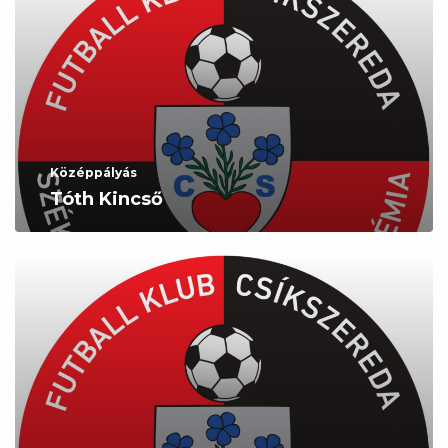
Középpályás
Tóth Kincső