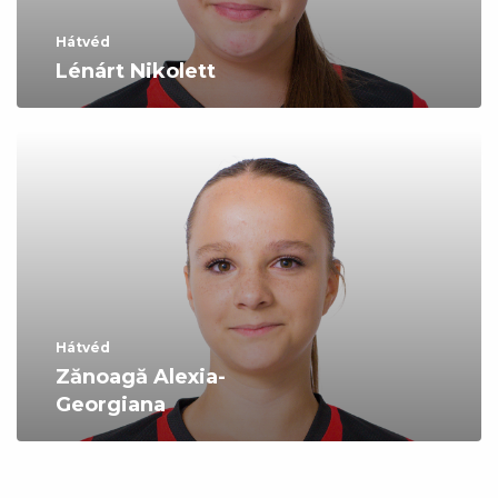
Hátvéd
Lénárt Nikolett
Hátvéd
Zănoagă Alexia-
Georgiana