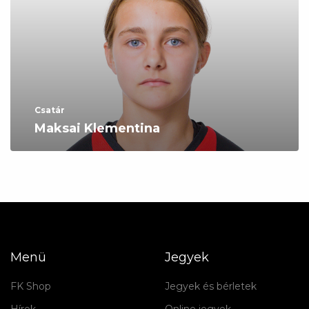
Csatár
Maksai Klementina
Menü
Jegyek
FK Shop
Jegyek és bérletek
Hírek
Online jegyek