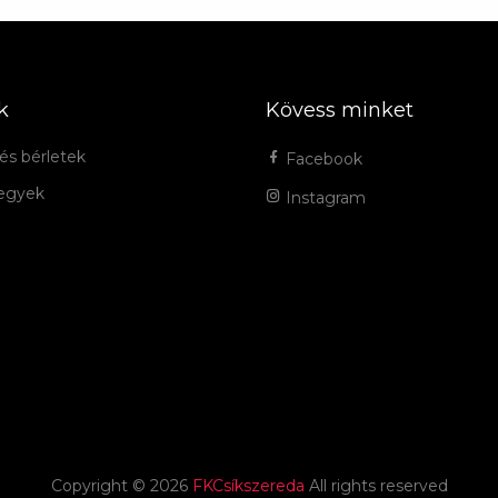
k
Kövess minket
és bérletek
Facebook
jegyek
Instagram
Copyright ©
2026
FKCsíkszereda
All rights reserved