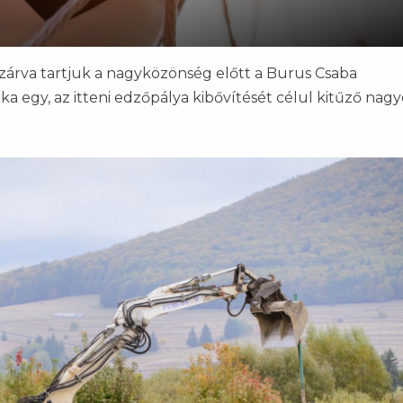
, zárva tartjuk a nagyközönség előtt a Burus Csaba
a egy, az itteni edzőpálya kibővítését célul kitűző nag