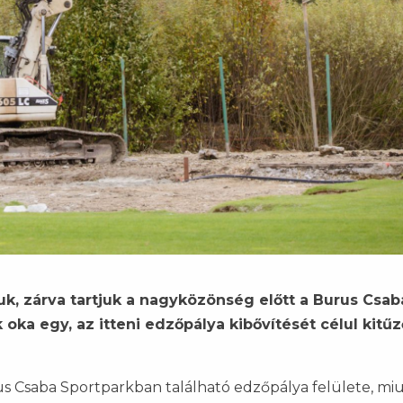
tuk, zárva tartjuk a nagyközönség előtt a Burus Csab
 oka egy, az itteni edzőpálya kibővítését célul kitűz
 Csaba Sportparkban található edzőpálya felülete, miu