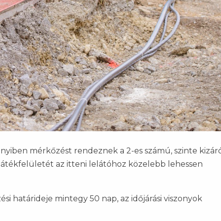
nnyiben mérkőzést rendeznek a 2-es számú, szinte kizár
játékfelületét az itteni lelátóhoz közelebb lehessen
si határideje mintegy 50 nap, az időjárási viszonyok