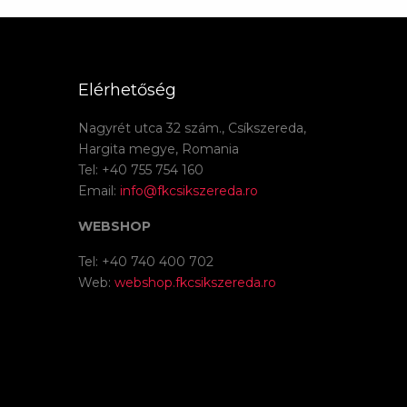
Elérhetőség
Nagyrét utca 32 szám., Csíkszereda,
Hargita megye, Romania
Tel: +40 755 754 160
Email:
info@fkcsikszereda.ro
WEBSHOP
Tel: +40 740 400 702
Web:
webshop.fkcsikszereda.ro