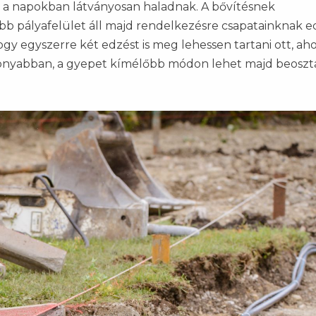
k a napokban látványosan haladnak. A bővítésnek
 pályafelület áll majd rendelkezésre csapatainknak e
hogy egyszerre két edzést is meg lehessen tartani ott, aho
nyabban, a gyepet kímélőbb módon lehet majd beoszta