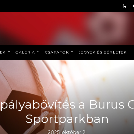
REK
GALÉRIA
CSAPATOK
JEGYEK ÉS BÉRLETEK
pályabővítés a Burus 
Sportparkban
2025. október 2.