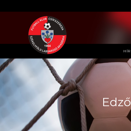
HÍ
Edző