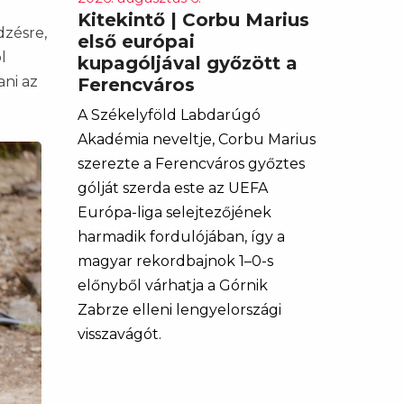
Kitekintő | Corbu Marius
dzésre,
első európai
l
kupagóljával győzött a
ni az
Ferencváros
A Székelyföld Labdarúgó
Akadémia neveltje, Corbu Marius
szerezte a Ferencváros győztes
gólját szerda este az UEFA
Európa-liga selejtezőjének
harmadik fordulójában, így a
magyar rekordbajnok 1–0-s
előnyből várhatja a Górnik
Zabrze elleni lengyelországi
visszavágót.