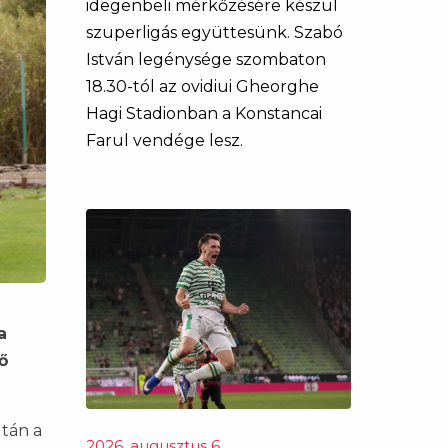
idegenbeli mérkőzésére készül
szuperligás együttesünk. Szabó
István legénysége szombaton
18.30-tól az ovidiui Gheorghe
Hagi Stadionban a Konstancai
Farul vendége lesz.
a
ő
tán a
2026. augusztus 6.