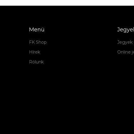
Menü
Jegye
FK Shop
Jegyek 
Hírek
Online 
Rólunk