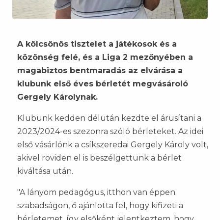
A kölcsönös tisztelet a játékosok és a
közönség felé, és a Liga 2 mezőnyében a
magabiztos bentmaradás az elvárása a
klubunk első éves bérletét megvásároló
Gergely Károlynak.
Klubunk kedden délután kezdte el árusítani a
2023/2024-es szezonra szóló bérleteket. Az idei
első vásárlónk a csíkszeredai Gergely Károly volt,
akivel röviden el is beszélgettünk a bérlet
kiváltása után.
"A lányom pedagógus, itthon van éppen
szabadságon, ő ajánlotta fel, hogy kifizeti a
bérletemet, így elsőként jelentkeztem, hogy