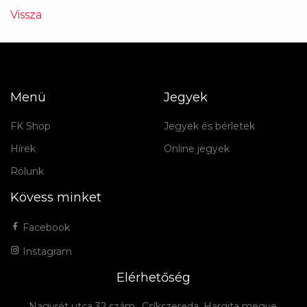
Vissza
Menü
Jegyek
FK Shop
Jegyek és bérletek
Hírek
Online jegyek
Rólunk
Kövess minket
Facebook
Instagram
Elérhetőség
Nagyrét utca 32 szám., Csíkszereda, Hargita megye,