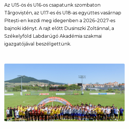
Az U15-ös és U16-os csapatunk szombaton
Târgoviștén, az U17-es és U18-as együttes vasárnap
Pitești-en kezdi meg idegenben a 2026–2027-es
bajnoki idényt. A rajt előtt Dusinszki Zoltánnal, a
Székelyföld Labdarúgó Akadémia szakmai
igazgatójával beszélgettünk.