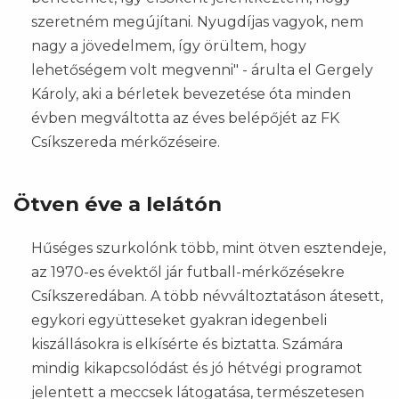
szeretném megújítani. Nyugdíjas vagyok, nem
nagy a jövedelmem, így örültem, hogy
lehetőségem volt megvenni" - árulta el Gergely
Károly, aki a bérletek bevezetése óta minden
évben megváltotta az éves belépőjét az FK
Csíkszereda mérkőzéseire.
Ötven éve a lelátón
Hűséges szurkolónk több, mint ötven esztendeje,
az 1970-es évektől jár futball-mérkőzésekre
Csíkszeredában. A több névváltoztatáson átesett,
egykori együtteseket gyakran idegenbeli
kiszállásokra is elkísérte és biztatta. Számára
mindig kikapcsolódást és jó hétvégi programot
jelentett a meccsek látogatása, természetesen