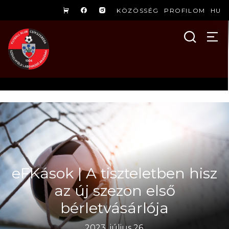
KÖZÖSSÉG
PROFILOM
HU
eFKások | A tiszteletben hisz
az új szezon első
bérletvásárlója
2023. július 26.