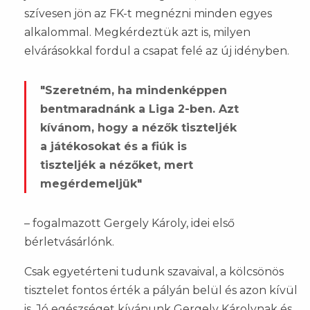
szívesen jön az FK-t megnézni minden egyes
alkalommal. Megkérdeztük azt is, milyen
elvárásokkal fordul a csapat felé az új idényben.
"Szeretném, ha mindenképpen
bentmaradnánk a Liga 2-ben. Azt
kívánom, hogy a nézők tiszteljék
a játékosokat és a fiúk is
tiszteljék a nézőket, mert
megérdemeljük"
– fogalmazott Gergely Károly, idei első
bérletvásárlónk.
Csak egyetérteni tudunk szavaival, a kölcsönös
tisztelet fontos érték a pályán belül és azon kívül
is. Jó egészséget kívánunk Gergely Károlynak és