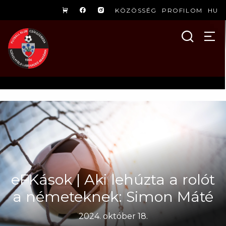
KÖZÖSSÉG
PROFILOM
HU
eFKások | Aki lehúzta a rolót
a németeknek: Simon Máté
2024. október 18.