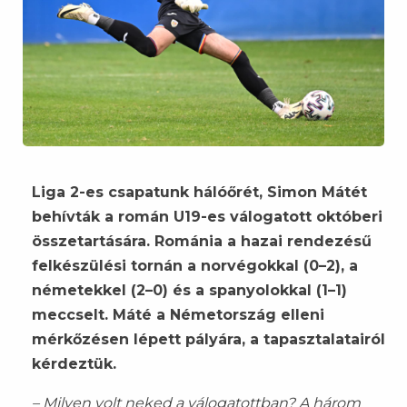
Liga 2-es csapatunk hálóőrét, Simon Mátét
behívták a román U19-es válogatott októberi
összetartására. Románia a hazai rendezésű
felkészülési tornán a norvégokkal (0–2), a
németekkel (2–0) és a spanyolokkal (1–1)
meccselt. Máté a Németország elleni
mérkőzésen lépett pályára, a tapasztalatairól
kérdeztük.
– Milyen volt neked a válogatottban? A három