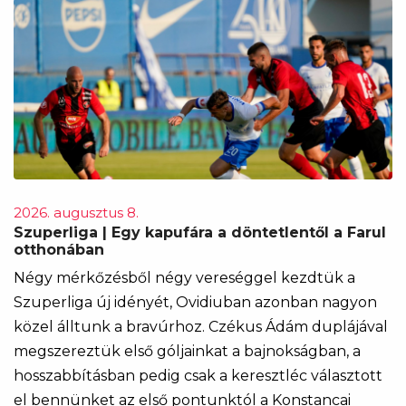
2026. augusztus 8.
Szuperliga | Egy kapufára a döntetlentől a Farul
otthonában
Négy mérkőzésből négy vereséggel kezdtük a
Szuperliga új idényét, Ovidiuban azonban nagyon
közel álltunk a bravúrhoz. Czékus Ádám duplájával
megszereztük első góljainkat a bajnokságban, a
hosszabbításban pedig csak a keresztléc választott
el bennünket az első pontunktól a Konstancai