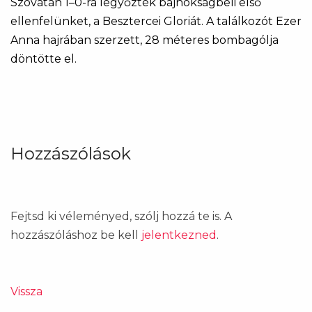
Szovátán 1–0-ra legyőzték bajnokságbeli első
ellenfelünket, a Besztercei Gloriát. A találkozót Ezer
Anna hajrában szerzett, 28 méteres bombagólja
döntötte el.
Hozzászólások
Fejtsd ki véleményed, szólj hozzá te is. A
hozzászóláshoz be kell
jelentkezned
.
Vissza