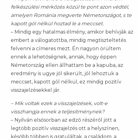
felkészülési mérkőzés közül te pont azon védtél,
amelyen Románia megverte Németországot, s te
kapott gól nélkül hoztad le a meccset.
– Mindig egy hatalmas élmény, amikor behívják az
embert a válogatottba, mindig megtiszteltetés
felvenni a címeres mezt. Én nagyon örültem
ennek a lehetőségnek, annak, hogy éppen
Németország ellen állhattam be a kapuba, az
eredmény is ugye jól sikerült, jól lehoztuk a
meccset, kapott gól nélkül, ez mindig pozitív
visszajelzésekkel jár.
– Mik voltak ezek a visszajelzések, volt-e
visszhangja ennek a teljesítménynek?
– Nyilván elsősorban az edző részéről jött a
legtöbb pozitív visszajelzés ott a helyszínen,
később többen is gratuláltak, a családom, a