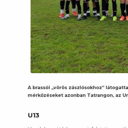
A brassói „vörös zászlósokhoz” látogatta
mérkőzéseket azonban Tatrangon, az Un
U13