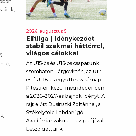
jában
táink,
2026. augusztus 5.
Elitliga | Idénykezdet
stabil szakmai háttérrel,
világos célokkal
ő
Az U15-ös és U16-os csapatunk
rgő,
szombaton Târgoviștén, az U17-
es és U18-as együttes vasárnap
Pitești-en kezdi meg idegenben
a 2026–2027-es bajnoki idényt. A
rajt előtt Dusinszki Zoltánnal, a
Székelyföld Labdarúgó
FK
Akadémia szakmai igazgatójával
beszélgettünk.