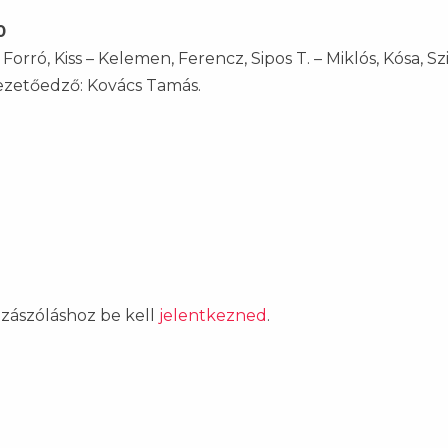
0
orró, Kiss – Kelemen, Ferencz, Sipos T. – Miklós, Kósa, Szi
Vezetőedző: Kovács Tamás.
ozzászóláshoz be kell
jelentkezned
.