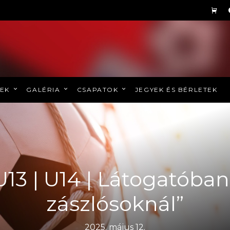
REK
GALÉRIA
CSAPATOK
JEGYEK ÉS BÉRLETEK
 U13 | U14 | Látogatóban
zászlósoknál”
2025. május 12.