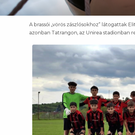
A brassói „vörös zászlósokhoz” látogattak El
azonban Tatrangon, az Unirea stadionban 