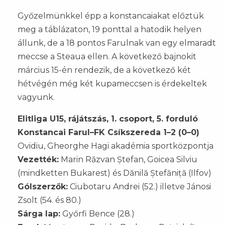
Győzelmünkkel épp a konstancaiakat előztük
meg a táblázaton, 19 ponttal a hatodik helyen
állunk, de a 18 pontos Farulnak van egy elmaradt
meccse a Steaua ellen. A következő bajnokit
március 15-én rendezik, de a következő két
hétvégén még két kupameccsen is érdekeltek
vagyunk.
Elitliga U15, rájátszás, 1. csoport, 5. forduló
Konstancai Farul–FK Csíkszereda 1–2 (0–0)
Ovidiu, Gheorghe Hagi akadémia sportközpontja
Vezették:
Marin Răzvan Ștefan, Goicea Silviu
(mindketten Bukarest) és Dănilă Ștefăniță (Ilfov)
Gólszerzők:
Ciubotaru Andrei (52.) illetve Jánosi
Zsolt (54. és 80.)
Sárga lap:
Győrfi Bence (28.)