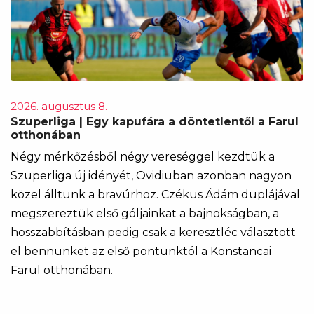
2026. augusztus 8.
Szuperliga | Egy kapufára a döntetlentől a Farul
otthonában
Négy mérkőzésből négy vereséggel kezdtük a
Szuperliga új idényét, Ovidiuban azonban nagyon
közel álltunk a bravúrhoz. Czékus Ádám duplájával
megszereztük első góljainkat a bajnokságban, a
hosszabbításban pedig csak a keresztléc választott
el bennünket az első pontunktól a Konstancai
Farul otthonában.