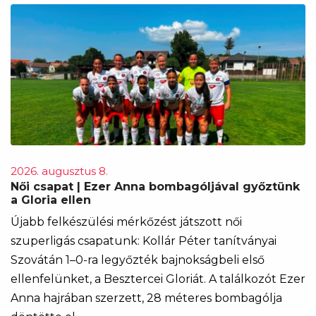
2026. augusztus 8.
Női csapat | Ezer Anna bombagóljával győztünk
a Gloria ellen
Újabb felkészülési mérkőzést játszott női
szuperligás csapatunk: Kollár Péter tanítványai
Szovátán 1–0-ra legyőzték bajnokságbeli első
ellenfelünket, a Besztercei Gloriát. A találkozót Ezer
Anna hajrában szerzett, 28 méteres bombagólja