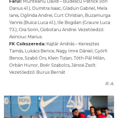
Farul:
Munteanu David – Budescu Patrick (Ion
Darius 41.), Dumitra Isaac, Glădun Gabriel, Mela
Ianis, Oglinda Andrei, Curt Christian, Buzamurga
Yannis (Buica Luca 41.), Ilie Bogdan (Graure Luca
73.), Cira Sorin, Ciobotaru Andrei. Vezetőedző:
Axinciuc Marius.
FK Csíkszereda:
Kajtár András – Keresztes
Tamás, Lukács Bence, Nagy Imre Dániel, Győrfi
Bence, Szabó Örs, Klein Tizian, Tóth-Pál Milán,
Orbán Hunor, Boér Szabolcs, Jánosi Zsolt.
Vezetőedző: Burus Bernát
R. A.