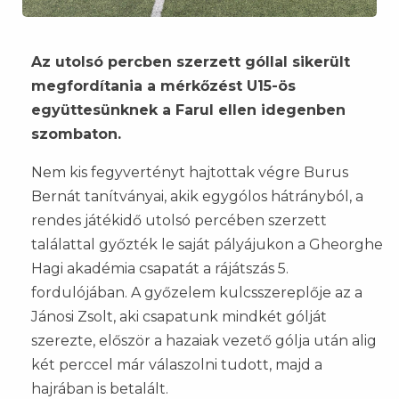
Az utolsó percben szerzett góllal sikerült
megfordítania a mérkőzést U15-ös
együttesünknek a Farul ellen idegenben
szombaton.
Nem kis fegyvertényt hajtottak végre Burus
Bernát tanítványai, akik egygólos hátrányból, a
rendes játékidő utolsó percében szerzett
találattal győzték le saját pályájukon a Gheorghe
Hagi akadémia csapatát a rájátszás 5.
fordulójában. A győzelem kulcsszereplője az a
Jánosi Zsolt, aki csapatunk mindkét gólját
szerezte, először a hazaiak vezető gólja után alig
két perccel már válaszolni tudott, majd a
hajrában is betalált.