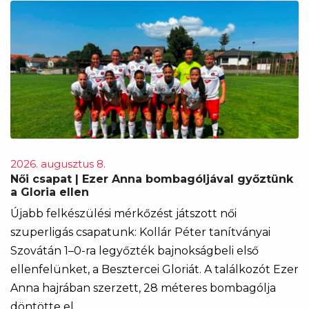
2026. augusztus 8.
Női csapat | Ezer Anna bombagóljával győztünk
a Gloria ellen
Újabb felkészülési mérkőzést játszott női
szuperligás csapatunk: Kollár Péter tanítványai
Szovátán 1–0-ra legyőzték bajnokságbeli első
ellenfelünket, a Besztercei Gloriát. A találkozót Ezer
Anna hajrában szerzett, 28 méteres bombagólja
döntötte el.