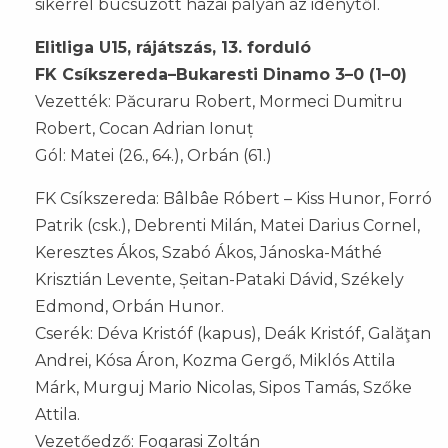
sikerrel búcsúzott hazai pályán az idénytől.
Elitliga U15, rájátszás, 13. forduló
FK Csíkszereda–Bukaresti Dinamo 3–0 (1–0)
Vezették: Păcuraru Robert, Mormeci Dumitru
Robert, Cocan Adrian Ionuț
Gól: Matei (26., 64.), Orbán (61.)
FK Csíkszereda: Bâlbâe Róbert – Kiss Hunor, Forró
Patrik (csk.), Debrenti Milán, Matei Darius Cornel,
Keresztes Ákos, Szabó Ákos, Jánoska-Máthé
Krisztián Levente, Șeitan-Pataki Dávid, Székely
Edmond, Orbán Hunor.
Cserék: Déva Kristóf (kapus), Deák Kristóf, Galăţan
Andrei, Kósa Áron, Kozma Gergő, Miklós Attila
Márk, Murguj Mario Nicolas, Sipos Tamás, Szőke
Attila.
Vezetőedző: Fogarasi Zoltán