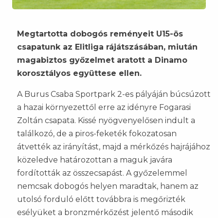
Megtartotta dobogós reményeit U15-ös
csapatunk az Elitliga rájátszásában, miután
magabiztos győzelmet aratott a Dinamo
korosztályos együttese ellen.
A Burus Csaba Sportpark 2-es pályáján búcsúzott
a hazai környezettől erre az idényre Fogarasi
Zoltán csapata. Kissé nyögvenyelősen indult a
találkozó, de a piros-feketék fokozatosan
átvették az irányítást, majd a mérkőzés hajrájához
közeledve határozottan a maguk javára
fordították az összecsapást. A győzelemmel
nemcsak dobogós helyen maradtak, hanem az
utolsó forduló előtt továbbra is megőrizték
esélyüket a bronzmérkőzést jelentő második