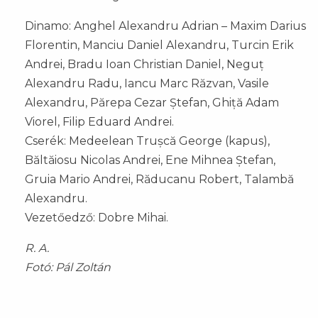
Dinamo: Anghel Alexandru Adrian – Maxim Darius
Florentin, Manciu Daniel Alexandru, Turcin Erik
Andrei, Bradu Ioan Christian Daniel, Neguț
Alexandru Radu, Iancu Marc Răzvan, Vasile
Alexandru, Părepa Cezar Ștefan, Ghiță Adam
Viorel, Filip Eduard Andrei.
Cserék: Medeelean Trușcă George (kapus),
Băltăiosu Nicolas Andrei, Ene Mihnea Ștefan,
Gruia Mario Andrei, Răducanu Robert, Talambă
Alexandru.
Vezetőedző: Dobre Mihai.
R. A.
Fotó: Pál Zoltán