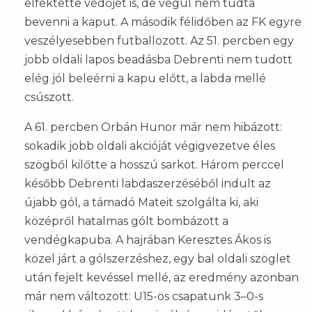
elfektette védőjét is, de végül nem tudta
bevenni a kaput. A második félidőben az FK egyre
veszélyesebben futballozott. Az 51. percben egy
jobb oldali lapos beadásba Debrenti nem tudott
elég jól beleérni a kapu előtt, a labda mellé
csúszott.
A 61. percben Orbán Hunor már nem hibázott:
sokadik jobb oldali akcióját végigvezetve éles
szögből kilőtte a hosszú sarkot. Három perccel
később Debrenti labdaszerzéséből indult az
újabb gól, a támadó Mateit szolgálta ki, aki
középről hatalmas gólt bombázott a
vendégkapuba. A hajrában Keresztes Ákos is
közel járt a gólszerzéshez, egy bal oldali szöglet
után fejelt kevéssel mellé, az eredmény azonban
már nem változott: U15-ös csapatunk 3–0-s