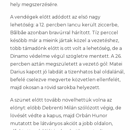
hely megszerzésére.
A vendégek előtt adódott az első nagy
lehetőség: a 12. percben Iancu került ziccerbe,
Bâlbâe azonban bravúrral hárított. Tíz perccel
később már a mieink jártak közel a vezetéshez,
több támadónk előtt is ott volt a lehetőség, de a
Dinamo védelme végül szögletre mentett. A 26.
percben aztán megszületett a vezető gól: Matei
Darius kapott jó labdát a tizenhatos bal oldalánál,
befelé cselezve megverte közvetlen ellenfelét,
majd okosan a rövid sarokba helyezett.
A szünet előtt tovább növelhettük volna az
előnyt: előbb Debrenti Milán szólózott végig, de
lövését védte a kapus, majd Orbán Hunor
mutatott be látványos akciót a jobb oldalon,