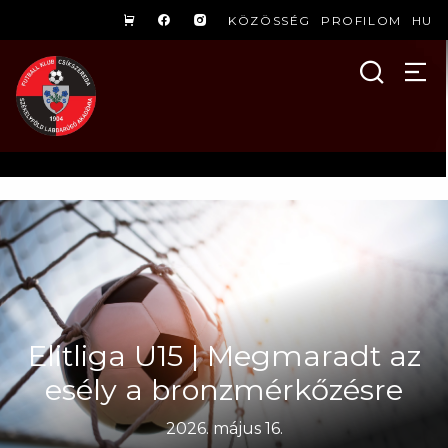
KÖZÖSSÉG
PROFILOM
HU
Elitliga U15 | Megmaradt az
esély a bronzmérkőzésre
2026. május 16.