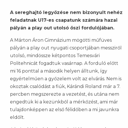
A sereghajtó legyőzése nem bizonyult nehéz
feladatnak U17-es csapatunk számára hazai
pályán a play out utolsó őszi fordulójában.
A Márton Áron Gimnázium mögötti műfüves
pályán a play out nyugati csoportjában messziről
utolsó, mindössze kétpontos Temesvári
Politehnicát fogadtuk vasárnap. A forduló előtt
mi 16 ponttal a második helyen álltunk, így
egyértelműen a győzelem volt az elvárás. Nem is
okoztak csalódást a fiúk, Kárándi Roland már a 7.
percben megszerezte a vezetést, és utána nem
engedtük ki a kezünkből a mérkőzést, ami már
tulajdonképpen az első félidőben a mi javunkra
eldőlt.