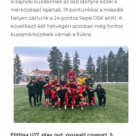
A bajnoki küzdelmek az őszi idényre ezzel a
mérkőzéssel lejártak, 19 pontunkkal a második
helyen zártunk a 24 pontos Sepsi OSK előtt. A
következő két hétvégén azonban még fontos
kupamérkőzések várnak a fiúkra.
Elitliga U17, play out, nyugati csoport, 5.