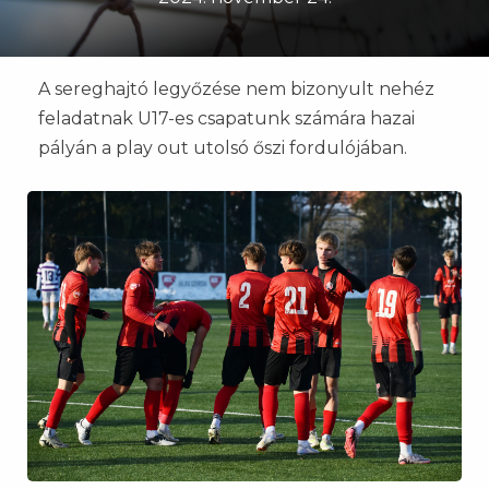
A sereghajtó legyőzése nem bizonyult nehéz
feladatnak U17-es csapatunk számára hazai
pályán a play out utolsó őszi fordulójában.