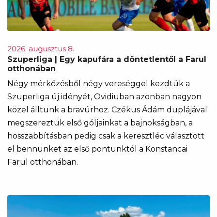
2026. augusztus 8.
Szuperliga | Egy kapufára a döntetlentől a Farul
otthonában
Négy mérkőzésből négy vereséggel kezdtük a
Szuperliga új idényét, Ovidiuban azonban nagyon
közel álltunk a bravúrhoz. Czékus Ádám duplájával
megszereztük első góljainkat a bajnokságban, a
hosszabbításban pedig csak a keresztléc választott
el bennünket az első pontunktól a Konstancai
Farul otthonában.