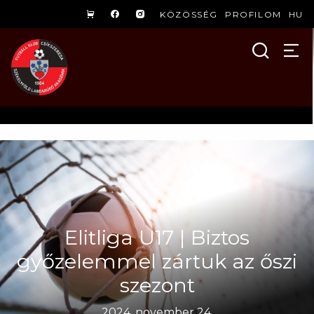
KÖZÖSSÉG
PROFILOM
HU
Elitliga U17 | Biztos
győzelemmel zártuk az őszi
szezont
2024. november 24.