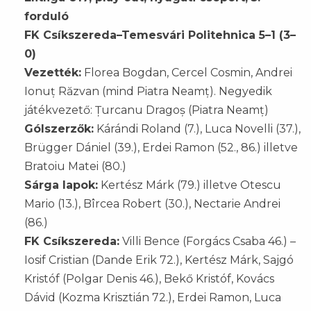
forduló
FK Csíkszereda–Temesvári Politehnica 5–1 (3–
0)
Vezették:
Florea Bogdan, Cercel Cosmin, Andrei
Ionuț Răzvan (mind Piatra Neamț). Negyedik
játékvezető: Țurcanu Dragoș (Piatra Neamț)
Gólszerzők:
Kárándi Roland (7.), Luca Novelli (37.),
Brügger Dániel (39.), Erdei Ramon (52., 86.) illetve
Bratoiu Matei (80.)
Sárga lapok:
Kertész Márk (79.) illetve Otescu
Mario (13.), Bîrcea Robert (30.), Nectarie Andrei
(86.)
FK Csíkszereda:
Villi Bence (Forgács Csaba 46.) –
Iosif Cristian (Dande Erik 72.), Kertész Márk, Sajgó
Kristóf (Polgar Denis 46.), Bekő Kristóf, Kovács
Dávid (Kozma Krisztián 72.), Erdei Ramon, Luca