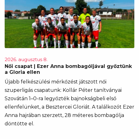
2026. augusztus 8.
Női csapat | Ezer Anna bombagóljával győztünk
a Gloria ellen
Újabb felkészülési mérkőzést játszott női
szuperligás csapatunk: Kollár Péter tanítványai
Szovátán 1–0-ra legyőzték bajnokságbeli első
ellenfelünket, a Besztercei Gloriát. A találkozót Ezer
Anna hajrában szerzett, 28 méteres bombagólja
döntötte el.