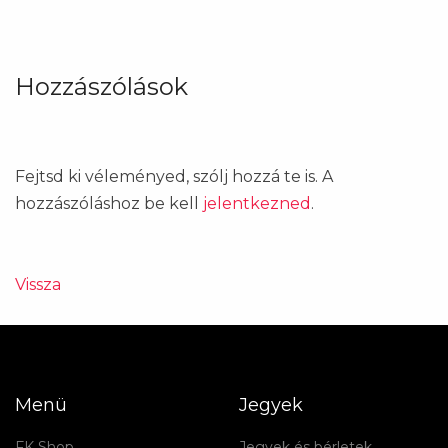
Hozzászólások
Fejtsd ki véleményed, szólj hozzá te is. A
hozzászóláshoz be kell
jelentkezned
.
Vissza
Menü
Jegyek
FK Shop
Jegyek és bérletek