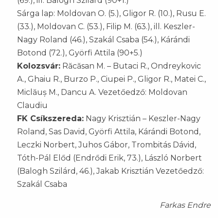
(69.), ill. Balogh Szilárd (90+1.)
Sárga lap: Moldovan O. (5.), Gligor R. (10.), Rusu E.
(33.), Moldovan C. (53.), Filip M. (63.), ill. Keszler-
Nagy Roland (46.), Szakál Csaba (54.), Kárándi
Botond (72.), Györfi Attila (90+5.)
Kolozsvár:
Răcăsan M. – Butaci R., Ondreykovic
A., Ghaiu R., Burzo P., Ciupei P., Gligor R., Matei C.,
Miclăuș M., Dancu A. Vezetőedző: Moldovan
Claudiu
FK Csíkszereda:
Nagy Krisztián – Keszler-Nagy
Roland, Sas David, Györfi Attila, Kárándi Botond,
Leczki Norbert, Juhos Gábor, Trombitás Dávid,
Tóth-Pál Előd (Endrődi Erik, 73.), László Norbert
(Balogh Szilárd, 46.), Jakab Krisztián Vezetőedző:
Szakál Csaba
Farkas Endre