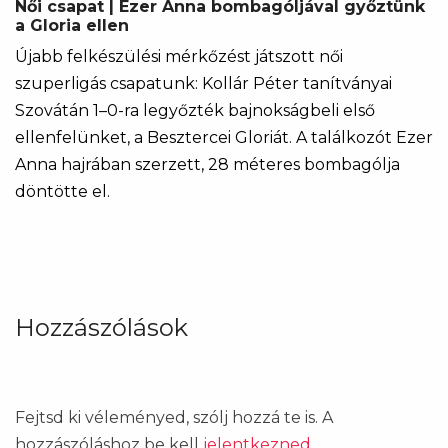
Női csapat | Ezer Anna bombagóljával győztünk
a Gloria ellen
Újabb felkészülési mérkőzést játszott női
szuperligás csapatunk: Kollár Péter tanítványai
Szovátán 1–0-ra legyőzték bajnokságbeli első
ellenfelünket, a Besztercei Gloriát. A találkozót Ezer
Anna hajrában szerzett, 28 méteres bombagólja
döntötte el.
Hozzászólások
Fejtsd ki véleményed, szólj hozzá te is. A
hozzászóláshoz be kell
jelentkezned
.