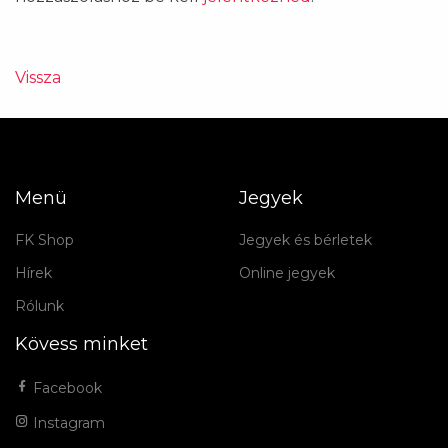
Vissza
Menü
Jegyek
FK Shop
Jegyek és bérletek
Hírek
Online jegyek
Rólunk
Kövess minket
Facebook
Instagram