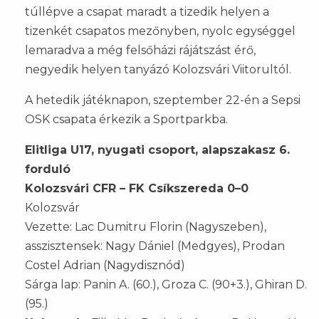
túllépve a csapat maradt a tizedik helyen a
tizenkét csapatos mezőnyben, nyolc egységgel
lemaradva a még felsőházi rájátszást érő,
negyedik helyen tanyázó Kolozsvári Viitorultól.
A hetedik játéknapon, szeptember 22-én a Sepsi
OSK csapata érkezik a Sportparkba.
Elitliga U17, nyugati csoport, alapszakasz 6.
forduló
Kolozsvári CFR – FK Csíkszereda 0–0
Kolozsvár
Vezette: Lac Dumitru Florin (Nagyszeben),
asszisztensek: Nagy Dániel (Medgyes), Prodan
Costel Adrian (Nagydisznód)
Sárga lap: Panin A. (60.), Groza C. (90+3.), Ghiran D.
(95.)