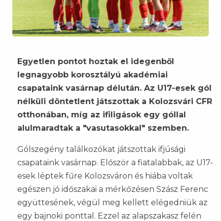
Egyetlen pontot hoztak el idegenből
legnagyobb korosztályú akadémiai
csapataink vasárnap délután. Az U17-esek gól
nélküli döntetlent játszottak a Kolozsvári CFR
otthonában, míg az ifiligások egy góllal
alulmaradtak a "vasutasokkal" szemben.
Gólszegény találkozókat játszottak ifjúsági
csapataink vasárnap. Először a fiatalabbak, az U17-
esek léptek fűre Kolozsváron és hiába voltak
egészen jó időszakai a mérkőzésen Szász Ferenc
együttesének, végül meg kellett elégedniük az
egy bajnoki ponttal. Ezzel az alapszakasz felén