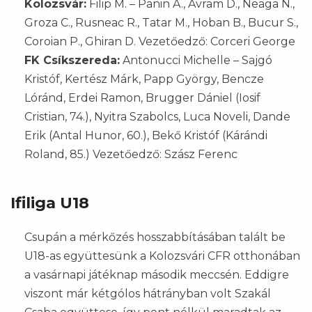
Kolozsvár:
Filip M. – Panin A., Avram D., Neaga N.,
Groza C., Rusneac R., Tatar M., Hoban B., Bucur S.,
Coroian P., Ghiran D. Vezetőedző: Corceri George
FK Csíkszereda:
Antonucci Michelle – Sajgó
Kristóf, Kertész Márk, Papp György, Bencze
Lóránd, Erdei Ramon, Brugger Dániel (Iosif
Cristian, 74.), Nyitra Szabolcs, Luca Noveli, Dande
Erik (Antal Hunor, 60.), Bekő Kristóf (Kárándi
Roland, 85.) Vezetőedző: Szász Ferenc
Ifiliga U18
Csupán a mérkőzés hosszabbításában talált be
U18-as együttesünk a Kolozsvári CFR otthonában
a vasárnapi játéknap második meccsén. Eddigre
viszont már kétgólos hátrányban volt Szakál