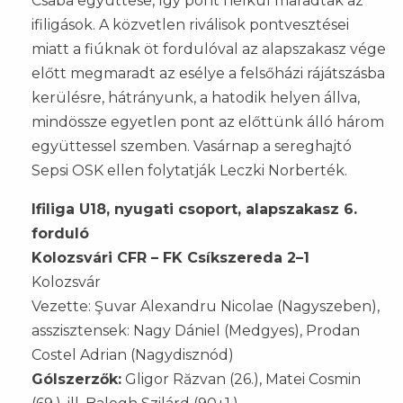
Csaba együttese, így pont nélkül maradtak az
ifiligások. A közvetlen riválisok pontvesztései
miatt a fiúknak öt fordulóval az alapszakasz vége
előtt megmaradt az esélye a felsőházi rájátszásba
kerülésre, hátrányunk, a hatodik helyen állva,
mindössze egyetlen pont az előttünk álló három
együttessel szemben. Vasárnap a sereghajtó
Sepsi OSK ellen folytatják Leczki Norberték.
Ifiliga U18, nyugati csoport, alapszakasz 6.
forduló
Kolozsvári CFR – FK Csíkszereda 2–1
Kolozsvár
Vezette: Şuvar Alexandru Nicolae (Nagyszeben),
asszisztensek: Nagy Dániel (Medgyes), Prodan
Costel Adrian (Nagydisznód)
Gólszerzők:
Gligor Răzvan (26.), Matei Cosmin