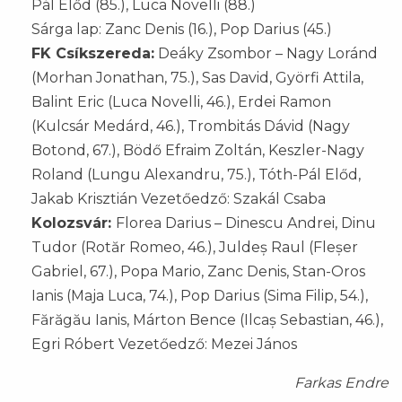
Pál Előd (85.), Luca Novelli (88.)
Sárga lap: Zanc Denis (16.), Pop Darius (45.)
FK Csíkszereda:
Deáky Zsombor – Nagy Loránd
(Morhan Jonathan, 75.), Sas David, Györfi Attila,
Balint Eric (Luca Novelli, 46.), Erdei Ramon
(Kulcsár Medárd, 46.), Trombitás Dávid (Nagy
Botond, 67.), Bödő Efraim Zoltán, Keszler-Nagy
Roland (Lungu Alexandru, 75.), Tóth-Pál Előd,
Jakab Krisztián Vezetőedző: Szakál Csaba
Kolozsvár:
Florea Darius – Dinescu Andrei, Dinu
Tudor (Rotăr Romeo, 46.), Juldeș Raul (Fleșer
Gabriel, 67.), Popa Mario, Zanc Denis, Stan-Oros
Ianis (Maja Luca, 74.), Pop Darius (Sima Filip, 54.),
Fărăgău Ianis, Márton Bence (Ilcaș Sebastian, 46.),
Egri Róbert Vezetőedző: Mezei János
Farkas Endre