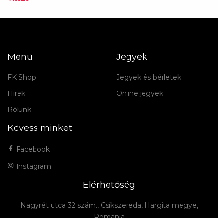
Menü
Jegyek
FK Shop
Jegyek és bérletek
Hírek
Online jegyek
Rólunk
Kövess minket
Facebook
Instagram
Elérhetőség
Nagyrét utca 32 szám., Csíkszereda, Hargita megye,
Romania