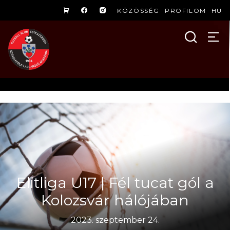
KÖZÖSSÉG
PROFILOM
HU
Elitliga U17 | Fél tucat gól a
Kolozsvár hálójában
2023. szeptember 24.