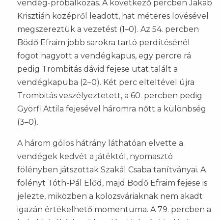
vendég-próbálkozás. A következő percben Jakab
Krisztián középről leadott, hat méteres lövésével
megszereztük a vezetést (1–0). Az 54. percben
Bödő Efraim jobb sarokra tartó perdítésénél
fogot nagyott a vendégkapus, egy percre rá
pedig Trombitás dávid fejese utat talált a
vendégkapuba (2–0). Két perc elteltével újra
Trombitás veszélyeztetett, a 60. percben pedig
Györfi Attila fejesével háromra nőtt a különbség
(3–0).
A három gólos hátrány láthatóan elvette a
vendégek kedvét a játéktól, nyomasztó
fölényben játszottak Szakál Csaba tanítványai. A
fölényt Tóth-Pál Előd, majd Bödő Efraim fejese is
jelezte, miközben a kolozsváriaknak nem akadt
igazán értékelhető momentuma. A 79. percben a