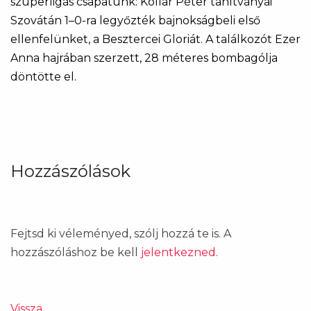
szuperligás csapatunk: Kollár Péter tanítványai
Szovátán 1–0-ra legyőzték bajnokságbeli első
ellenfelünket, a Besztercei Gloriát. A találkozót Ezer
Anna hajrában szerzett, 28 méteres bombagólja
döntötte el.
Hozzászólások
Fejtsd ki véleményed, szólj hozzá te is. A
hozzászóláshoz be kell
jelentkezned
.
Vissza