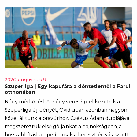
2026. augusztus 8.
Szuperliga | Egy kapufára a döntetlentől a Farul
otthonában
Négy mérkőzésből négy vereséggel kezdtük a
Szuperliga új idényét, Ovidiuban azonban nagyon
közel álltunk a bravúrhoz. Czékus Ádám duplájával
megszereztük első góljainkat a bajnokságban, a
hosszabbításban pedig csak a keresztléc választott