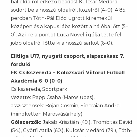
bal oldalról érkező beadást Kulcsár Medárd
sodort be a hosszú oldalról, közelről (4–0). A 85.
percben Tóth-Pál Előd ugrott ki remekül
középen és a kapus lába között a hálóba lőtt (5–
0). Az i-re a pontot Luca Novelli gólja tette fel,
jobb oldalról lőtte ki a hosszú sarkot (6–0).
Elitliga U17, nyugati csoport, alapszakasz 7.
forduló
FK Csíkszereda – Kolozsvári Viitorul Futball
Akadémia 6–0 (0–0)
Csíkszereda, Sportpark
Vezette: Papp Csaba (Marosludas),
asszisztensek: Bojan Cosmin, Sîncrăian Andrei
(mindketten Marosvásárhely)
Gólszerzők:
Jakab Krisztián (49.), Trombitás Dávid
(54.), Györfi Attila (60.), Kulcsár Medárd (79.), Tóth-