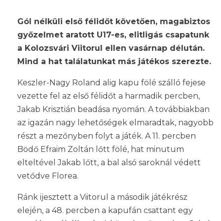
Gól nélküli első félidőt követően, magabiztos
győzelmet aratott U17-es, elitligás csapatunk
a Kolozsvári Viitorul ellen vasárnap délután.
Mind a hat találatunkat más játékos szerezte.
Keszler-Nagy Roland alig kapu fölé szálló fejese
vezette fel az első félidőt a harmadik percben,
Jakab Krisztián beadása nyomán. A továbbiakban
az igazán nagy lehetőségek elmaradtak, nagyobb
részt a mezőnyben folyt a játék. A 11. percben
Bödő Efraim Zoltán lőtt fölé, hat minutum
elteltével Jakab lőtt, a bal alsó saroknál védett
vetődve Florea.
Ránk ijesztett a Viitorul a második játékrész
elején, a 48. percben a kapufán csattant egy