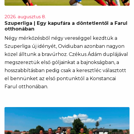
2026. augusztus 8.
Szuperliga | Egy kapufára a döntetlentől a Farul
otthonában
Négy mérkőzésből négy vereséggel kezdtük a
Szuperliga új idényét, Ovidiuban azonban nagyon
közel álltunk a bravúrhoz. Czékus Ádám duplájával
megszereztük első góljainkat a bajnokságban, a
hosszabbításban pedig csak a keresztléc választott
el bennünket az első pontunktól a Konstancai
Farul otthonában.