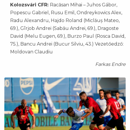
Kolozsvári CFR:
Racăsan Mihai – Juhos Gábor,
Popescu Gabriel, Rusu Emil, Ondreykowics Alex,
Radu Alexandru, Hajdo Roland (Miclăuș Mateo,
69.), Gîrjob Andrei (Sabău Andrei, 69.), Dragoste
David (Melu Eugen, 69.), Burzo Paul (Rosca David,
75.), Bancu Andrei (Bucur Silviu, 43.) Vezetőedző:
Moldovan Claudiu
Farkas Endre