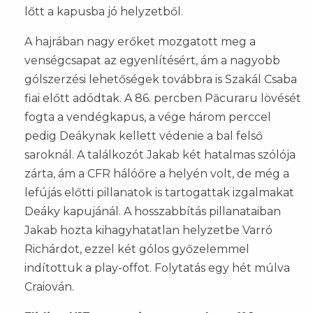
lőtt a kapusba jó helyzetből.
A hajrában nagy erőket mozgatott meg a
venségcsapat az egyenlítésért, ám a nagyobb
gólszerzési lehetőségek továbbra is Szakál Csaba
fiai előtt adódtak. A 86. percben Păcuraru lövését
fogta a vendégkapus, a vége három perccel
pedig Deákynak kellett védenie a bal felső
saroknál. A találkozót Jakab két hatalmas szólója
zárta, ám a CFR hálóőre a helyén volt, de még a
lefújás előtti pillanatok is tartogattak izgalmakat
Deáky kapujánál. A hosszabbítás pillanataiban
Jakab hozta kihagyhatatlan helyzetbe Varró
Richárdot, ezzel két gólos győzelemmel
indítottuk a play-offot. Folytatás egy hét múlva
Craiován.