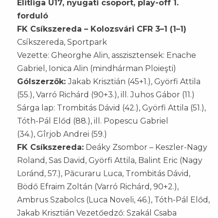
Elitliga U17, nyugati csoport, play-off 1.
forduló
FK Csíkszereda – Kolozsvári CFR 3–1 (1–1)
Csíkszereda, Sportpark
Vezette: Gheorghe Alin, asszisztensek: Enache
Gabriel, Ionica Alin (mindhárman Ploieşti)
Gólszerzők:
Jakab Krisztián (45+1.), Györfi Attila
(55.), Varró Richárd (90+3.), ill. Juhos Gábor (11.)
Sárga lap: Trombitás Dávid (42.), Györfi Attila (51.),
Tóth-Pál Előd (88.), ill. Popescu Gabriel
(34.), Gîrjob Andrei (59.)
FK Csíkszereda:
Deáky Zsombor – Keszler-Nagy
Roland, Sas David, Györfi Attila, Balint Eric (Nagy
Loránd, 57.), Păcuraru Luca, Trombitás Dávid,
Bödő Efraim Zoltán (Varró Richárd, 90+2.),
Ambrus Szabolcs (Luca Noveli, 46.), Tóth-Pál Előd,
Jakab Krisztián Vezetőedző: Szakál Csaba