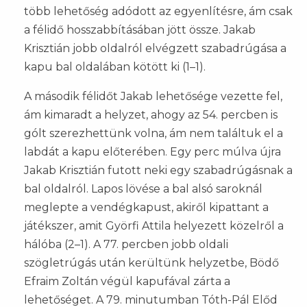
több lehetőség adódott az egyenlítésre, ám csak
a félidő hosszabbításában jött össze. Jakab
Krisztián jobb oldalról elvégzett szabadrúgása a
kapu bal oldalában kötött ki (1–1).
A második félidőt Jakab lehetősége vezette fel,
ám kimaradt a helyzet, ahogy az 54. percben is
gólt szerezhettünk volna, ám nem találtuk el a
labdát a kapu előterében. Egy perc múlva újra
Jakab Krisztián futott neki egy szabadrúgásnak a
bal oldalról. Lapos lövése a bal alsó saroknál
meglepte a vendégkapust, akiről kipattant a
játékszer, amit Györfi Attila helyezett közelről a
hálóba (2–1). A 77. percben jobb oldali
szögletrúgás után kerültünk helyzetbe, Bödő
Efraim Zoltán végül kapufával zárta a
lehetőséget. A 79. minutumban Tóth-Pál Előd