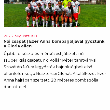
2026. augusztus 8.
Női csapat | Ezer Anna bombagóljával győztünk
a Gloria ellen
Újabb felkészülési mérkőzést játszott női
szuperligás csapatunk: Kollár Péter tanítványai
Szovátán 1–0-ra legyőzték bajnokságbeli első
ellenfelünket, a Besztercei Gloriát. A találkozót Ezer
Anna hajrában szerzett, 28 méteres bombagólja
döntötte el.