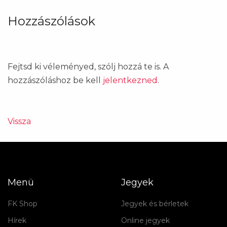
Hozzászólások
Fejtsd ki véleményed, szólj hozzá te is. A
hozzászóláshoz be kell
jelentkezned
.
Vissza
Menü
Jegyek
FK Shop
Jegyek és bérletek
Hírek
Online jegyek