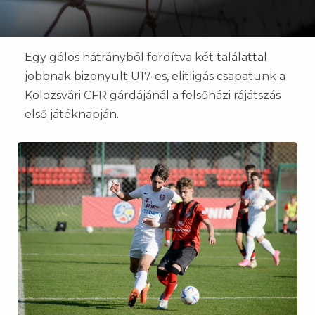
Egy gólos hátrányból fordítva két találattal
jobbnak bizonyult U17-es, elitligás csapatunk a
Kolozsvári CFR gárdájánál a felsőházi rájátszás
első játéknapján.