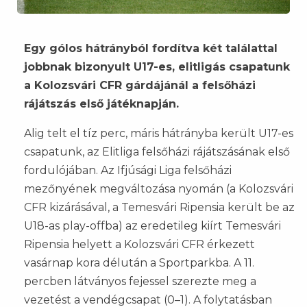
Egy gólos hátrányból fordítva két találattal
jobbnak bizonyult U17-es, elitligás csapatunk
a Kolozsvári CFR gárdájánál a felsőházi
rájátszás első játéknapján.
Alig telt el tíz perc, máris hátrányba került U17-es
csapatunk, az Elitliga felsőházi rájátszásának első
fordulójában. Az Ifjúsági Liga felsőházi
mezőnyének megváltozása nyomán (a Kolozsvári
CFR kizárásával, a Temesvári Ripensia került be az
U18-as play-offba) az eredetileg kiírt Temesvári
Ripensia helyett a Kolozsvári CFR érkezett
vasárnap kora délután a Sportparkba. A 11.
percben látványos fejessel szerezte meg a
vezetést a vendégcsapat (0–1). A folytatásban