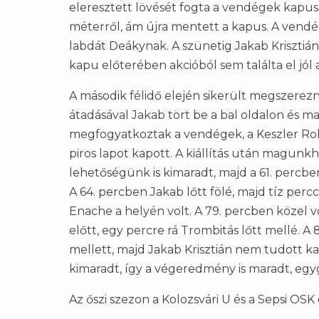
eleresztett lövését fogta a vendégek kapus
méterről, ám újra mentett a kapus. A vendég
labdát Deákynak. A szünetig Jakab Krisztiá
kapu előterében akcióból sem találta el jól 
A második félidő elején sikerült megszerez
átadásával Jakab tört be a bal oldalon és ma
megfogyatkoztak a vendégek, a Keszler Rol
piros lapot kapott. A kiállítás után magun
lehetőségünk is kimaradt, majd a 61. percben
A 64. percben Jakab lőtt fölé, majd tíz per
Enache a helyén volt. A 79. percben közel 
előtt, egy percre rá Trombitás lőtt mellé. A
mellett, majd Jakab Krisztián nem tudott kap
kimaradt, így a végeredmény is maradt, egyg
Az őszi szezon a Kolozsvári U és a Sepsi OS