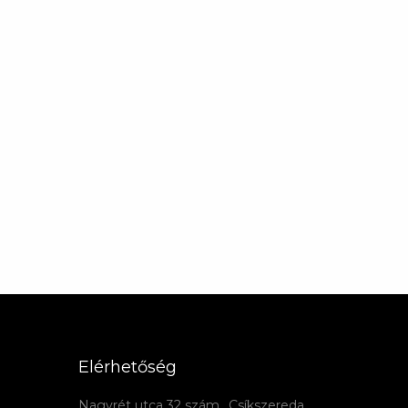
Elérhetőség
Nagyrét utca 32 szám., Csíkszereda,