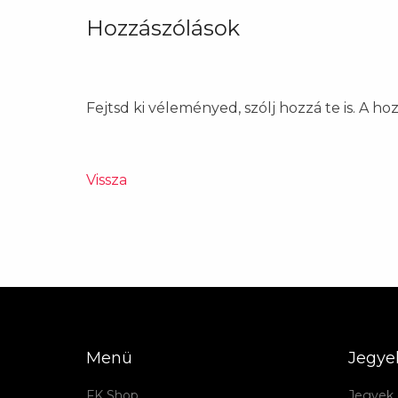
Hozzászólások
Fejtsd ki véleményed, szólj hozzá te is. A h
Vissza
Menü
Jegye
FK Shop
Jegyek 