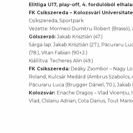
Elitliga U17, play-off, 4. fordulóból elha
FK Csíkszereda – Kolozsvári Universitate
Csíkszereda, Sportpark
Vezette: Mormeci Dumitru Robert (Brassó), a
Gólszerző:
Jakab Krisztián (47.)
Sárga lap: Jakab Krisztián (27.), Păcuraru Luca 
(78.), Vitan Fabian (90+2.)
Kiállítva: Techereș Alin (49.)
FK Csíkszereda:
Deáky Zsombor – Nagy Lorán
Roland, Kulcsár Medárd (Ambrus Szabolcs, 46
Păcuraru Luca (Brugger Dániel, 70.), Jakab 
Kolozsvár:
Enache Dragoș – Vlad Vicențiu, I
Vlad, Cîslariu Adrian, Cota Darius, Tout Mar