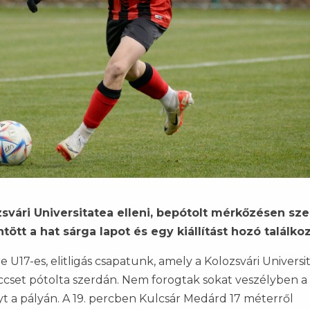
svári Universitatea elleni, bepótolt mérkőzésen sze
tött a hat sárga lapot és egy kiállítást hozó találko
e U17-es, elitligás csapatunk, amely a Kolozsvári Universi
eccset pótolta szerdán. Nem forogtak sokat veszélyben 
lyt a pályán. A 19. percben Kulcsár Medárd 17 méterről