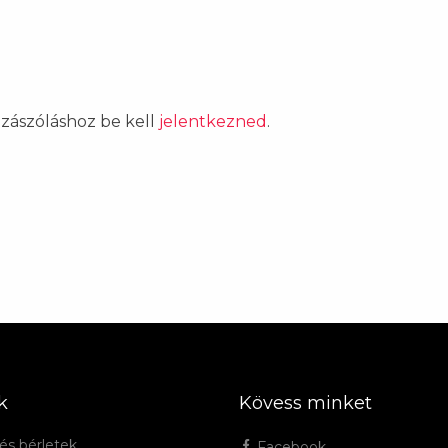
ozzászóláshoz be kell
jelentkezned
.
k
Kövess minket
és bérletek
Facebook