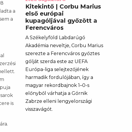
18
Kitekintő | Corbu Marius
ladta a
első európai
 sem a
kupagóljával győzött a
Ferencváros
A Székelyföld Labdarúgó
Akadémia neveltje, Corbu Marius
szerezte a Ferencváros győztes
al
gólját szerda este az UEFA
zerzési
Európa-liga selejtezőjének
ellett.
harmadik fordulójában, így a
ám
magyar rekordbajnok 1–0-s
apuja
előnyből várhatja a Górnik
 sarok
Zabrze elleni lengyelországi
ere is
visszavágót.
ára.