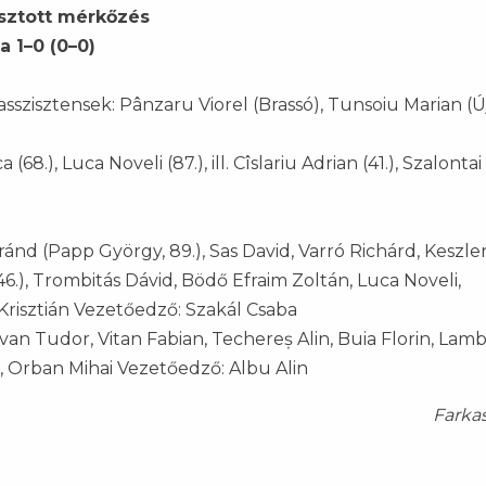
lasztott mérkőzés
a 1–0 (0–0)
sszisztensek: Pânzaru Viorel (Brassó), Tunsoiu Marian (Ú
(68.), Luca Noveli (87.), ill. Cîslariu Adrian (41.), Szalonta
d (Papp György, 89.), Sas David, Varró Richárd, Keszle
.), Trombitás Dávid, Bödő Efraim Zoltán, Luca Noveli,
Krisztián Vezetőedző: Szakál Csaba
van Tudor, Vitan Fabian, Techereș Alin, Buia Florin, Lam
io, Orban Mihai Vezetőedző: Albu Alin
Farka