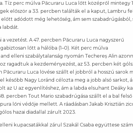
a. Tíz perc múlva Păcuraru Luca lőtt középről mintegy 
ek először a 33. percben találták el a kaput, Lambru fe
n előtt adódott még lehetőség, ám sem szabadrúgásból,
a labdát.
ni a vezetést. A 47. percben Păcuraru Luca nagyszerű
gabiztosan lőtt a hálóba (1–0). Két perc múlva
and elleni szabálytalanság nyomán Techereș Alin azonn
khoz ragadtuk a kezdeményezést, az 53. percben két góls
 Păcuraru Luca lövése szállt el jobbról a hosszú sarok m
ccel később Nagy Loránd célozta meg a jobb alsó sarkot, 
volt az U az egyenlítéshez, ám a labda elsuhant Deáky k
 88. percben Tout Mario szabadrúgása szállt el a bal felső
ura lőni védője mellett. A ráadásban Jakab Krisztián zicc
ólos hazai diadallal zárult 2023.
K elleni kupacsatákkal zárul Szakál Csaba együttese szám