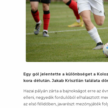
Egy gól jelentette a különbséget a Koloz
kora délután. Jakab Krisztián találata dön
Hazai pályán zárta a bajnokságot erre az évr
elleni, negyedik fordulóból elhalasztott m
az első félidőben, javarészt mezőnyjáték fo