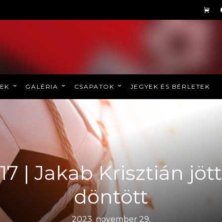
REK
GALÉRIA
CSAPATOK
JEGYEK ÉS BÉRLETEK
17 | Jakab Krisztián jött
döntött
2023. november 29.