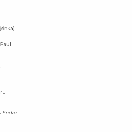
jsinka)
i Paul
r
bru
s Endre