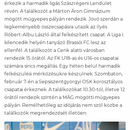
érkezik a harmadik ligás Szászrégeni Lendület
révén. A találkozót a Márton Áron Gimnázium
mögött műgyepes pályán rendezik. Jövő szerdán a
legkeményebb összecsapásra utazik az Ilyés
Róbert-Albu László által felkészített csapat. A Liga I.
kilencedik helyén tanyázó Brassói FC lesz az
ellenfél. A találkozót a Cenk alatti városban
rendezik 15 órától. Az FK U18-as és U16-os csapatai
számára sincs megállás. Egy héten belül harmadik
felkészülési mérkőzésükre készülnek. Szombaton,
február 7-én a Sepsiszentgyörgyi OSK korosztályos
csapatai érkeznek. A találkozókat 10.30-tól, illetve 12
órától rendezik szintén a MÁG mögötti műgyepes
pályán. Remélhetőleg az időjárás nem szól közbe a
találkozók megrendezését illetően.