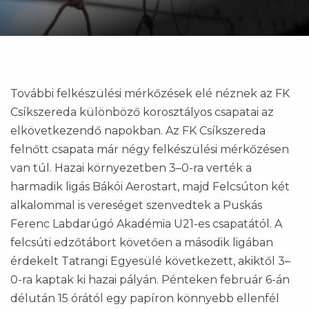
További felkészülési mérkőzések elé néznek az FK
Csíkszereda különböző korosztályos csapatai az
elkövetkezendő napokban. Az FK Csíkszereda
felnőtt csapata már négy felkészülési mérkőzésen
van túl. Hazai környezetben 3–0-ra verték a
harmadik ligás Bákói Aerostart, majd Felcsúton két
alkalommal is vereséget szenvedtek a Puskás
Ferenc Labdarúgó Akadémia U21-es csapatától. A
felcsúti edzőtábort követően a második ligában
érdekelt Tatrangi Egyesülé következett, akiktől 3–
0-ra kaptak ki hazai pályán. Pénteken február 6-án
délután 15 órától egy papíron könnyebb ellenfél