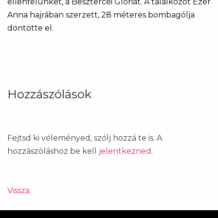
ellenfelünket, a Besztercei Gloriát. A találkozót Ezer
Anna hajrában szerzett, 28 méteres bombagólja
döntötte el.
Hozzászólások
Fejtsd ki véleményed, szólj hozzá te is. A
hozzászóláshoz be kell
jelentkezned
.
Vissza