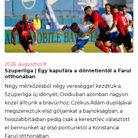
2026. augusztus 8.
Szuperliga | Egy kapufára a döntetlentől a Farul
otthonában
Négy mérkőzésből négy vereséggel kezdtük a
Szuperliga új idényét, Ovidiuban azonban nagyon
közel álltunk a bravúrhoz. Czékus Ádám duplájával
megszereztük első góljainkat a bajnokságban, a
hosszabbításban pedig csak a keresztléc választott
el bennünket az első pontunktól a Konstancai
Farul otthonában.