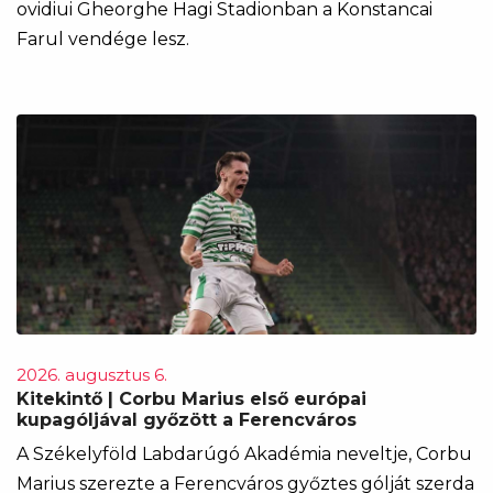
ovidiui Gheorghe Hagi Stadionban a Konstancai
Farul vendége lesz.
2026. augusztus 6.
Kitekintő | Corbu Marius első európai
kupagóljával győzött a Ferencváros
A Székelyföld Labdarúgó Akadémia neveltje, Corbu
Marius szerezte a Ferencváros győztes gólját szerda