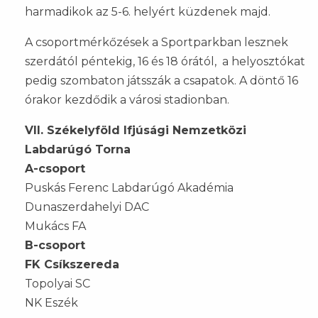
harmadikok az 5-6. helyért küzdenek majd.
A csoportmérkőzések a Sportparkban lesznek
szerdától péntekig, 16 és 18 órától, a helyosztókat
pedig szombaton játsszák a csapatok. A döntő 16
órakor kezdődik a városi stadionban.
VII. Székelyföld Ifjúsági Nemzetközi
Labdarúgó Torna
A-csoport
Puskás Ferenc Labdarúgó Akadémia
Dunaszerdahelyi DAC
Mukács FA
B-csoport
FK Csíkszereda
Topolyai SC
NK Eszék