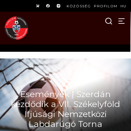
KÖZÖSSÉG
PROFILOM
HU
Események | Szerdán
kezdődik a VII. Székelyföld
Ifjúsági Nemzetközi
Labdarúgó Torna