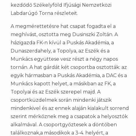
kezdődő Székelyföld Ifjúsági Nemzetközi
Labdarúgó Torna részleteit.
A megmérettetésre hat csapat fogadta el a
meghívást, osztotta meg Dusinszki Zoltán. A
házigazda FK-n kívül a Puskás Akadémia, a
Dunaszerdahely, a Topolya, az Eszék és a
Munkács együttese vesz részt a négy napos
tornán. A hat gárdát két csoportba osztották: az
egyik hármasban a Puskás Akadémia, a DAC és a
Munkács kapott helyet, a másikban az FK, a
Topolyai és az Eszék szerepel majd. A
csoportküzdelmek során mindenki játszik
mindenkivel és az ennek alaján kialakult sorrend
szerint mérkőznek meg a csapatok a helyosztók
alkalmával. A csoportgyőztesek a döntőben
találkoznak,a másodikok a 3-4. helyért, a