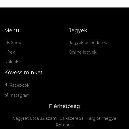
Menü
Jegyek
FK Shop
Jegyek és bérletek
Hírek
Online jegyek
Rólunk
Kövess minket
Facebook
Instagram
Elérhetőség
Nagyrét utca 32 szám., Csíkszereda, Hargita megye,
Romania