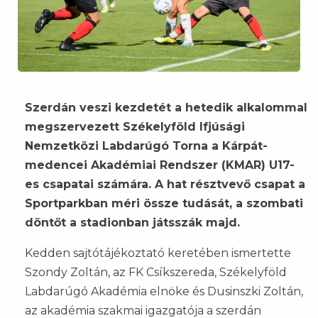
Szerdán veszi kezdetét a hetedik alkalommal
megszervezett Székelyföld Ifjúsági
Nemzetközi Labdarúgó Torna a Kárpát-
medencei Akadémiai Rendszer (KMAR) U17-
es csapatai számára. A hat résztvevő csapat a
Sportparkban méri össze tudását, a szombati
döntőt a stadionban játsszák majd.
Kedden sajtótájékoztató keretében ismertette
Szondy Zoltán, az FK Csíkszereda, Székelyföld
Labdarúgó Akadémia elnöke és Dusinszki Zoltán,
az akadémia szakmai igazgatója a szerdán