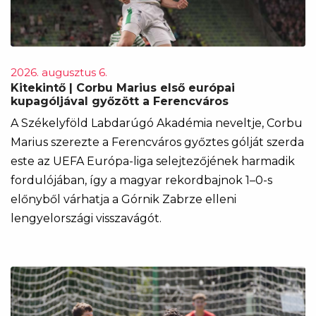
2026. augusztus 6.
Kitekintő | Corbu Marius első európai
kupagóljával győzött a Ferencváros
A Székelyföld Labdarúgó Akadémia neveltje, Corbu
Marius szerezte a Ferencváros győztes gólját szerda
este az UEFA Európa-liga selejtezőjének harmadik
fordulójában, így a magyar rekordbajnok 1–0-s
előnyből várhatja a Górnik Zabrze elleni
lengyelországi visszavágót.