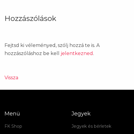
Hozzászólások
Fejtsd ki véleményed, szólj hozzá te is. A
hozzászóláshoz be kell
jelentkezned
.
Vissza
Menü
Jegyek
FK Shop
Jegyek és bérletek