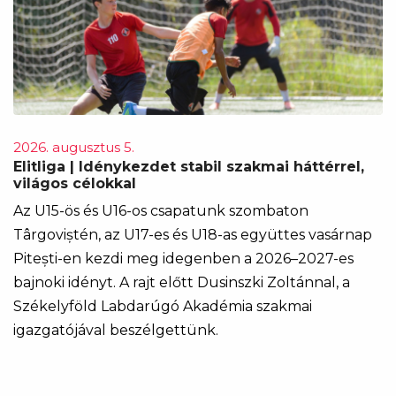
2026. augusztus 5.
Elitliga | Idénykezdet stabil szakmai háttérrel,
világos célokkal
Az U15-ös és U16-os csapatunk szombaton
Târgoviștén, az U17-es és U18-as együttes vasárnap
Pitești-en kezdi meg idegenben a 2026–2027-es
bajnoki idényt. A rajt előtt Dusinszki Zoltánnal, a
Székelyföld Labdarúgó Akadémia szakmai
igazgatójával beszélgettünk.