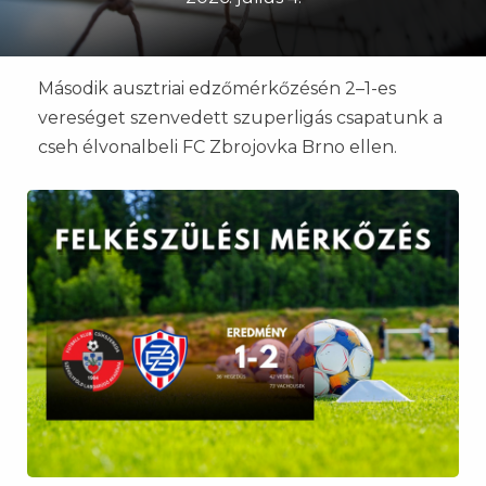
Második ausztriai edzőmérkőzésén 2–1-es
vereséget szenvedett szuperligás csapatunk a
cseh élvonalbeli FC Zbrojovka Brno ellen.