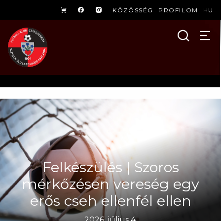
KÖZÖSSÉG
PROFILOM
HU
Felkészülés | Szoros
mérkőzésen vereség egy
erős cseh ellenfél ellen
2026. július 4.