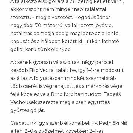
A találkozó első góljára a 36. percig kellett várni,
akkor viszont nem mindennapi találattal
szereztük meg a vezetést. Hegedűs János
nagyjából 70 méterről vállalkozott lövésre,
hatalmas bombája pedig meglepte az ellenfél
kapusát és a hálóban kötött ki – ritkán látható
góllal kerültünk előnybe.
A csehek gyorsan válaszoltak: négy perccel
később Filip Vedral talált be, így 1–1-re módosult
az állás. A folytatásban mindkét szakmai stáb
több cserét is végrehajtott, és a mérkőzés vége
felé közeledve a Brno fordítani tudott: Tadeáš
Vachoušek szerezte meg a cseh együttes
győztes gólját.
Csapatunk így a szerb élvonalbeli FK Radnički Niš
elleni 2–0-s győzelmet követően 2–1-es