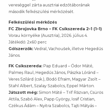
vereséggel zárta ausztriai edzőtáborának
második felkészülési mérkőzését.
Felkészülési mérkőzés
FC Zbrojovka Brno – FK Csíkszereda 2–1 (1–1)
Vorau környéke (Ausztria), 2026. július 4.
Játékidő: 2x60 perc
Gólszerzők:
Vedral, Vachoušek, illetve Hegedűs
János.
FK Csíkszereda:
Pap Eduard – Ódor Máté,
Palmeș Raul, Hegedűs János, Pászka Lóránd –
Veres Szilárd (csk.), Bödő Efraim, Magyar Zsolt –
Stahl Albert, Szalay Szabolcs, Eppel Márton.
Játszott még:
Simon Máté – Trif Răzvan, Csürös
Attila, Szabó Alex, Papp György, Iosif Cristian,
Czékus Ádám – Nyitra Szabolcs, Tajti Mátyás –