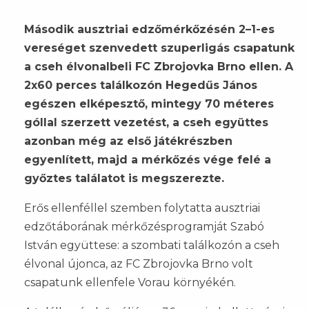
Második ausztriai edzőmérkőzésén 2–1-es
vereséget szenvedett szuperligás csapatunk
a cseh élvonalbeli FC Zbrojovka Brno ellen. A
2x60 perces találkozón Hegedűs János
egészen elképesztő, mintegy 70 méteres
góllal szerzett vezetést, a cseh együttes
azonban még az első játékrészben
egyenlített, majd a mérkőzés vége felé a
győztes találatot is megszerezte.
Erős ellenféllel szemben folytatta ausztriai
edzőtáborának mérkőzésprogramját Szabó
István együttese: a szombati találkozón a cseh
élvonal újonca, az FC Zbrojovka Brno volt
csapatunk ellenfele Vorau környékén.