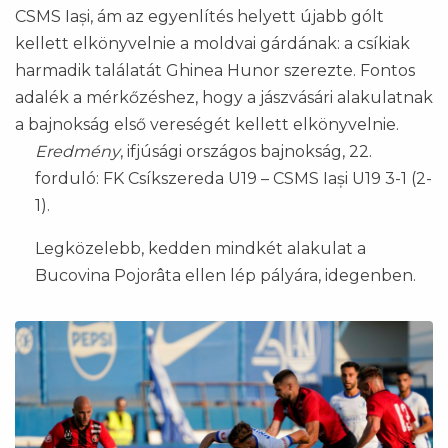
CSMS Iași, ám az egyenlítés helyett újabb gólt
kellett elkönyvelnie a moldvai gárdának: a csíkiak
harmadik találatát Ghinea Hunor szerezte. Fontos
adalék a mérkőzéshez, hogy a jászvásári alakulatnak
a bajnokság első vereségét kellett elkönyvelnie.
Eredmény
, ifjúsági országos bajnokság, 22.
forduló: FK Csíkszereda U19 – CSMS Iași U19 3-1 (2-
1).
Legközelebb, kedden mindkét alakulat a
Bucovina Pojorâta ellen lép pályára, idegenben.