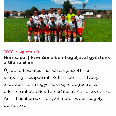
2026. augusztus 8.
Női csapat | Ezer Anna bombagóljával győztünk
a Gloria ellen
Újabb felkészülési mérkőzést játszott női
szuperligás csapatunk: Kollár Péter tanítványai
Szovátán 1–0-ra legyőzték bajnokságbeli első
ellenfelünket, a Besztercei Gloriát. A találkozót Ezer
Anna hajrában szerzett, 28 méteres bombagólja
döntötte el.