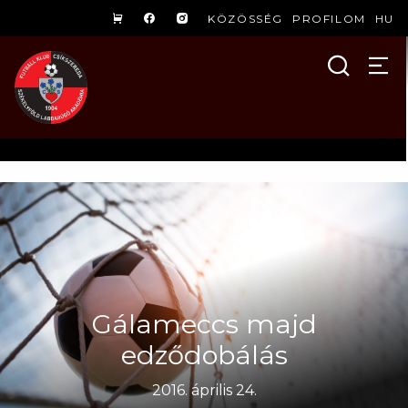
KÖZÖSSÉG
PROFILOM
HU
Gálameccs majd
edződobálás
2016. április 24.