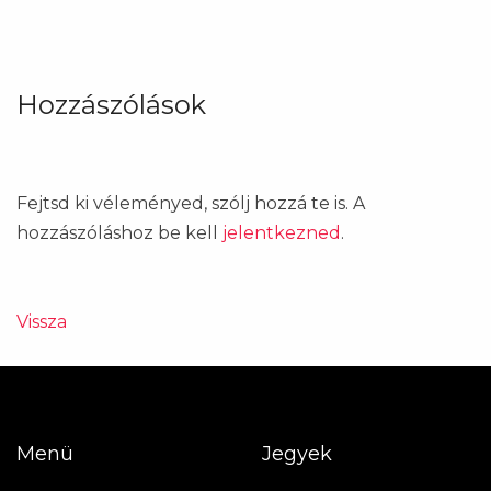
Hozzászólások
Fejtsd ki véleményed, szólj hozzá te is. A
hozzászóláshoz be kell
jelentkezned
.
Vissza
Menü
Jegyek