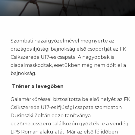
Szombati hazai győzelmével megnyerte az
országos ifjúsági bajnokság első csoportját az FK
Csíkszereda U17-es csapata. A nagyobbak is
diadalmaskodtak, esetükben még nem dőlt el a
bajnokság.
Tréner a levegőben
Gálamérkőzéssel biztosította be első helyét az FK
Csíkszereda U17-es ifjúsági csapata szombaton:
Dusinszki Zoltán edző tanítványai
edzőmeccsszerű találkozón győzték le a vendég
LPS Roman alakulatát. Már az első félidőben