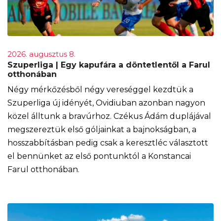
2026. augusztus 8.
Szuperliga | Egy kapufára a döntetlentől a Farul
otthonában
Négy mérkőzésből négy vereséggel kezdtük a
Szuperliga új idényét, Ovidiuban azonban nagyon
közel álltunk a bravúrhoz. Czékus Ádám duplájával
megszereztük első góljainkat a bajnokságban, a
hosszabbításban pedig csak a keresztléc választott
el bennünket az első pontunktól a Konstancai
Farul otthonában.