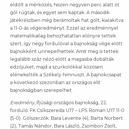
eldőlt a mérkőzés, hiszen negyven perc alatt öt
gól rúgtak, és egyet sem kaptak. A második
játékrészben még berámoltak hat gólt, kialakítva
a 11-0-ás végeredményt. Ezzel az eredménnyel
matematikailag behozhatatlan előnyre tettek
szert, így négy fordulóval a bajnokság vége előtt
bajnokként ünnepelhettek. Amit meg is tettek:
legalább száz néző előtt a magasba dobálták
edzőjüket, majd a szurkolókkal közösen
elénekelték a Székely himnuszt. A bajnokcsapat
a következő szezonban az országos elit
bajnokságban szerepelhet.
Eredmény
, ifjúsági országos bajnokság, 22.
forduló: FK Csíkszereda U17 – LPS Roman U17 11-0
(5-0). Gólszerzők: Bara Levente (4), Barta Norbert
(2), Tamás Nándor, Bara László, Zsombori Zsolt,