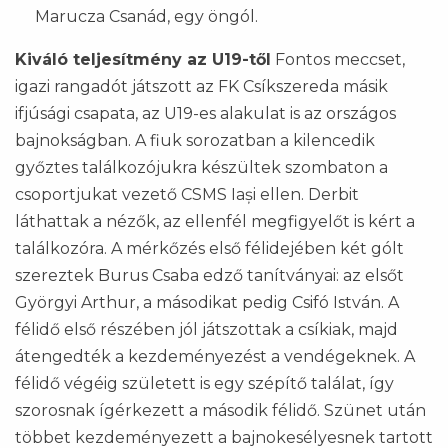
Marucza Csanád, egy öngól.
Kiváló teljesítmény az U19-től
Fontos meccset,
igazi rangadót játszott az FK Csíkszereda másik
ifjúsági csapata, az U19-es alakulat is az országos
bajnokságban. A fiuk sorozatban a kilencedik
győztes találkozójukra készültek szombaton a
csoportjukat vezető CSMS Iași ellen. Derbit
láthattak a nézők, az ellenfél megfigyelőt is kért a
találkozóra. A mérkőzés első félidejében két gólt
szereztek Burus Csaba edző tanítványai: az elsőt
Györgyi Arthur, a másodikat pedig Csifó István. A
félidő első részében jól játszottak a csíkiak, majd
átengedték a kezdeményezést a vendégeknek. A
félidő végéig született is egy szépítő találat, így
szorosnak ígérkezett a második félidő. Szünet után
többet kezdeményezett a bajnokesélyesnek tartott