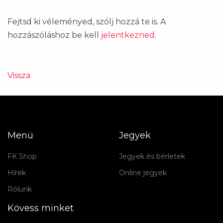
Fejtsd ki véleményed, szólj hozzá te is. A
hozzászóláshoz be kell
jelentkezned
.
Vissza
Menü
Jegyek
FK Shop
Jegyek és bérletek
Hírek
Online jegyek
Rólunk
Kövess minket