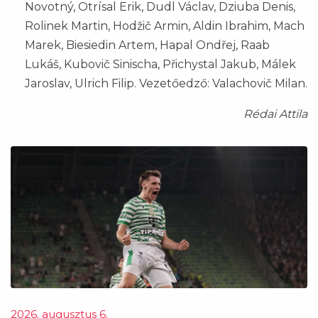
Novotný, Otrísal Erik, Dudl Václav, Dziuba Denis,
Rolinek Martin, Hodžič Armin, Aldin Ibrahim, Mach
Marek, Biesiedin Artem, Hapal Ondřej, Raab
Lukáš, Kubovič Sinischa, Přichystal Jakub, Málek
Jaroslav, Ulrich Filip. Vezetőedző: Valachovič Milan.
Rédai Attila
2026. augusztus 6.