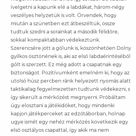
ívelgetni a kapunk elé a labdákat, három-négy
veszélyes helyzetük is volt. Örvendek, hogy
miután a szünetben ezt átbeszéltük, össze
tudtuk szedni a sorainkat a második félidőre,
sokkal kompaktabban védekeztünk.
Szerencsére jött a gólunk is, köszönhetően Dolny
gyilkos ösztönének is, aki az első labdaérintéséből
gólt is szerzett. Ez még adott a csapatnak egy
biztonságot. Pozitívumként emelném ki, hogy az
utolsó húsz percben ránk helyezett nyomás alatt
taktikailag fegyelmezetten tudtunk védekezni, s
így sikerült a mérkőzést megnyerni. Próbáltam
úgy elosztani a játékidőket, hogy mindenki
kapjon játékperceket az edzőtáborban, holnap
ugye ismét egy nehéz mérkőzés következik egy
első osztályos csapattal, így akik ma nem