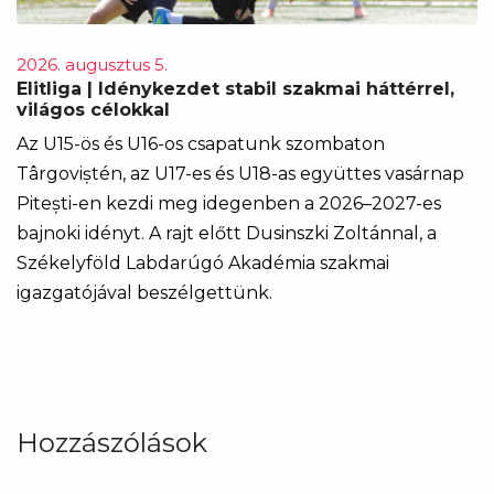
2026. augusztus 5.
Elitliga | Idénykezdet stabil szakmai háttérrel,
világos célokkal
Az U15-ös és U16-os csapatunk szombaton
Târgoviștén, az U17-es és U18-as együttes vasárnap
Pitești-en kezdi meg idegenben a 2026–2027-es
bajnoki idényt. A rajt előtt Dusinszki Zoltánnal, a
Székelyföld Labdarúgó Akadémia szakmai
igazgatójával beszélgettünk.
Hozzászólások