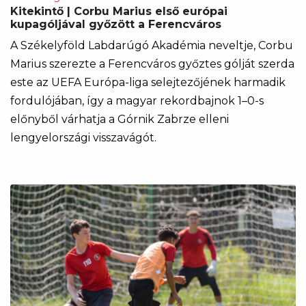
Kitekintő | Corbu Marius első európai
kupagóljával győzött a Ferencváros
A Székelyföld Labdarúgó Akadémia neveltje, Corbu
Marius szerezte a Ferencváros győztes gólját szerda
este az UEFA Európa-liga selejtezőjének harmadik
fordulójában, így a magyar rekordbajnok 1–0-s
előnyből várhatja a Górnik Zabrze elleni
lengyelországi visszavágót.