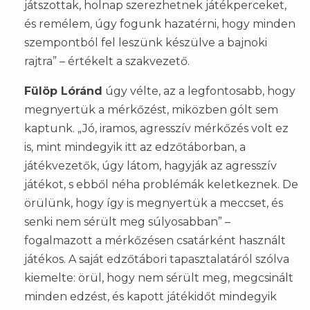
játszottak, holnap szerezhetnek játékperceket,
és remélem, úgy fogunk hazatérni, hogy minden
szempontból fel leszünk készülve a bajnoki
rajtra” – értékelt a szakvezető.
Fülöp Lóránd
úgy vélte, az a legfontosabb, hogy
megnyertük a mérkőzést, miközben gólt sem
kaptunk. „Jó, iramos, agresszív mérkőzés volt ez
is, mint mindegyik itt az edzőtáborban, a
játékvezetők, úgy látom, hagyják az agresszív
játékot, s ebből néha problémák keletkeznek. De
örülünk, hogy így is megnyertük a meccset, és
senki nem sérült meg súlyosabban” –
fogalmazott a mérkőzésen csatárként használt
játékos. A saját edzőtábori tapasztalatáról szólva
kiemelte: örül, hogy nem sérült meg, megcsinált
minden edzést, és kapott játékidőt mindegyik