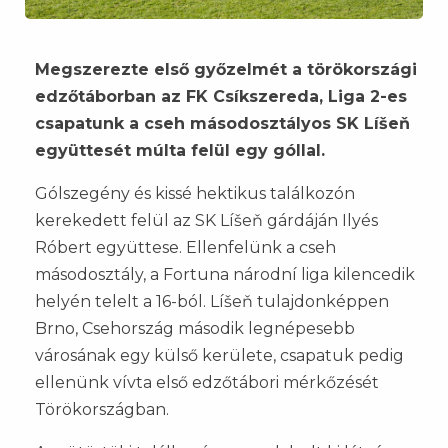
Megszerezte első győzelmét a törökországi
edzőtáborban az FK Csíkszereda, Liga 2-es
csapatunk a cseh másodosztályos SK Líšeň
együttesét múlta felül egy góllal.
Gólszegény és kissé hektikus találkozón
kerekedett felül az SK Líšeň gárdáján Ilyés
Róbert együttese. Ellenfelünk a cseh
másodosztály, a Fortuna národní liga kilencedik
helyén telelt a 16-ból. Líšeň tulajdonképpen
Brno, Csehország második legnépesebb
városának egy külső kerülete, csapatuk pedig
ellenünk vívta első edzőtábori mérkőzését
Törökországban.