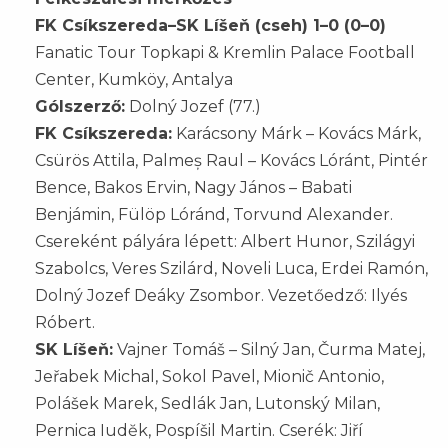
FK Csíkszereda–SK Líšeň (cseh) 1–0 (0–0)
Fanatic Tour Topkapi & Kremlin Palace Football
Center, Kumköy, Antalya
Gólszerző:
Dolný Jozef (77.)
FK Csíkszereda:
Karácsony Márk – Kovács Márk,
Csürös Attila, Palmeș Raul – Kovács Lóránt, Pintér
Bence, Bakos Ervin, Nagy János – Babati
Benjámin, Fülöp Lóránd, Torvund Alexander.
Csereként pályára lépett: Albert Hunor, Szilágyi
Szabolcs, Veres Szilárd, Noveli Luca, Erdei Ramón,
Dolný Jozef Deáky Zsombor. Vezetőedző: Ilyés
Róbert.
SK Líšeň:
Vajner Tomáš – Silný Jan, Čurma Matej,
Jeřabek Michal, Sokol Pavel, Mionič Antonio,
Polášek Marek, Sedlák Jan, Lutonský Milan,
Pernica Iudĕk, Pospíšil Martin. Cserék: Jiří