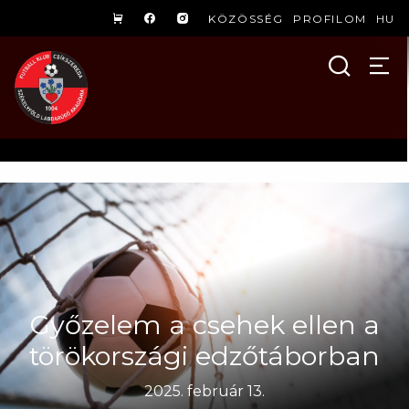
KÖZÖSSÉG
PROFILOM
HU
Győzelem a csehek ellen a
törökországi edzőtáborban
2025. február 13.