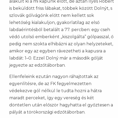
alakult ki a mi kapunk előtt, de aztán Ilyés Róbert
is beküldött friss lábakat, többek között Dolnýt, s
szlovák gólvágónk előtt nem kellett sok
lehetőség kialakuljon, gyakorlatilag az első
labdaérintésből betalált a 77. percben: egy cseh
védő utolsó emberként „kiszolgálta” gólpasszal, ő
pedig nem szokta elhibázni az olyan helyzeteket,
amikor egy az egyben rávezetheti a kapusra a
labdát: 1–0. Ezzel Dolný már a második gólját
jegyezte az edzőtáborban.
Ellenfeleink ezután nagyon ráhajtottak az
egyenlítésre, de az FK fegyelmezetten
védekezve gól nélkül le tudta hozni a hátra
maradt perceket, így egy vereség és két
döntetlen után először hagyhatta el győztesen a
pályát a törökországi edzőtáborban.