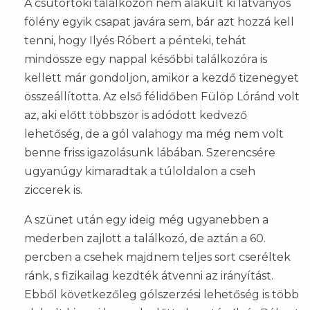
A csütörtöki találkozón nem alakult ki látványos
fölény egyik csapat javára sem, bár azt hozzá kell
tenni, hogy Ilyés Róbert a pénteki, tehát
mindössze egy nappal későbbi találkozóra is
kellett már gondoljon, amikor a kezdő tizenegyet
összeállította. Az első félidőben Fülöp Lóránd volt
az, aki előtt többször is adódott kedvező
lehetőség, de a gól valahogy ma még nem volt
benne friss igazolásunk lábában. Szerencsére
ugyanúgy kimaradtak a túloldalon a cseh
ziccerek is.
A szünet után egy ideig még ugyanebben a
mederben zajlott a találkozó, de aztán a 60.
percben a csehek majdnem teljes sort cseréltek
ránk, s fizikailag kezdték átvenni az irányítást.
Ebből következőleg gólszerzési lehetőség is több