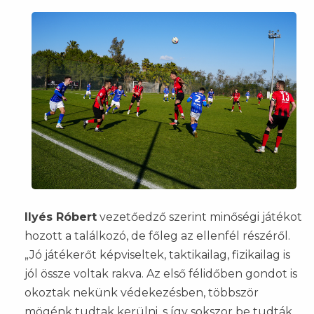
Ilyés Róbert
vezetőedző szerint minőségi játékot
hozott a találkozó, de főleg az ellenfél részéről.
„Jó játékerőt képviseltek, taktikailag, fizikailag is
jól össze voltak rakva. Az első félidőben gondot is
okoztak nekünk védekezésben, többször
mögénk tudtak kerülni, s így sokszor be tudták