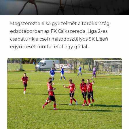
Megszerezte első győzelmét a törökországi
edzőtáborban az FK Csíkszereda, Liga 2-es
csapatunk a cseh másodosztályos SK Líšeň
együttesét múlta felül egy góllal.