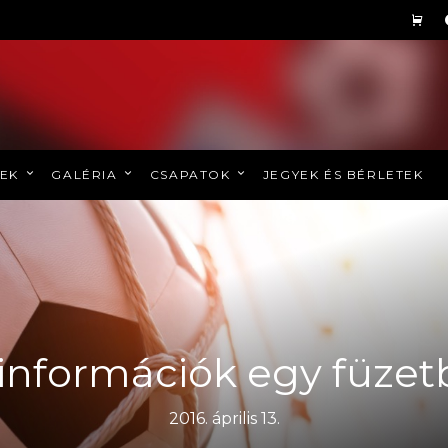
REK
GALÉRIA
CSAPATOK
JEGYEK ÉS BÉRLETEK
információk egy füzetb
2016. április 13.