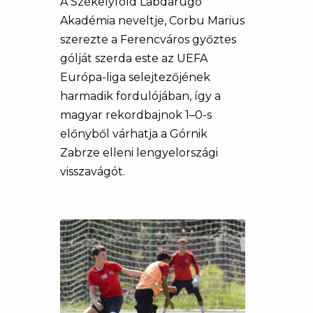
A Székelyföld Labdarúgó
Akadémia neveltje, Corbu Marius
szerezte a Ferencváros győztes
gólját szerda este az UEFA
Európa-liga selejtezőjének
harmadik fordulójában, így a
magyar rekordbajnok 1–0-s
előnyből várhatja a Górnik
Zabrze elleni lengyelországi
visszavágót.