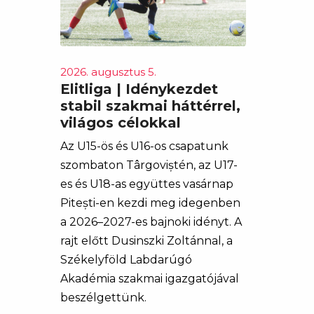
2026. augusztus 5.
Elitliga | Idénykezdet
stabil szakmai háttérrel,
világos célokkal
Az U15-ös és U16-os csapatunk
szombaton Târgoviștén, az U17-
es és U18-as együttes vasárnap
Pitești-en kezdi meg idegenben
a 2026–2027-es bajnoki idényt. A
rajt előtt Dusinszki Zoltánnal, a
Székelyföld Labdarúgó
Akadémia szakmai igazgatójával
beszélgettünk.