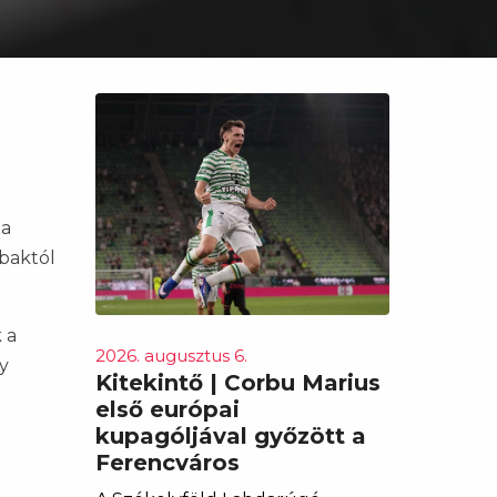
 a
bbaktól
 a
2026. augusztus 6.
y
Kitekintő | Corbu Marius
első európai
kupagóljával győzött a
Ferencváros