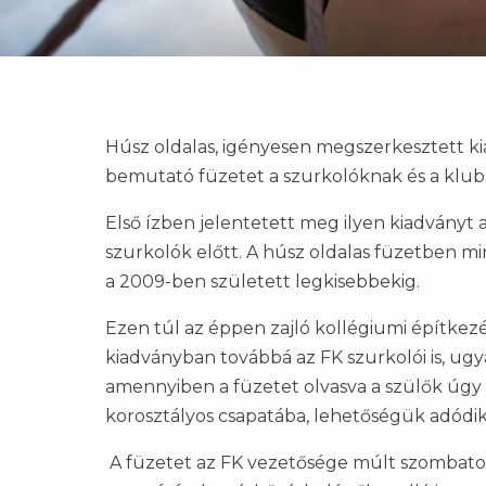
Húsz oldalas, igényesen megszerkesztett ki
bemutató füzetet a szurkolóknak és a klubn
Első ízben jelentetett meg ilyen kiadványt az
szurkolók előtt. A húsz oldalas füzetben mi
a 2009-ben született legkisebbekig.
Ezen túl az éppen zajló kollégiumi építkezé
kiadványban továbbá az FK szurkolói is, ugy
amennyiben a füzetet olvasva a szülők úgy
korosztályos csapatába, lehetőségük adódik 
A füzetet az FK vezetősége múlt szombaton