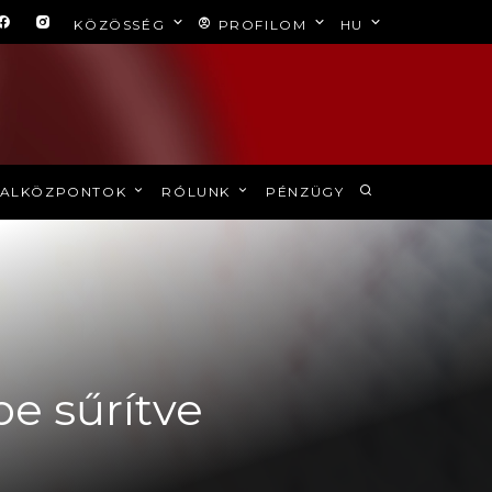
KÖZÖSSÉG
PROFILOM
HU
ALKÖZPONTOK
RÓLUNK
PÉNZÜGY
e sűrítve