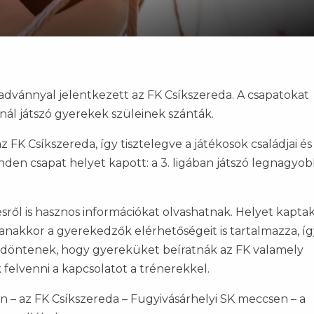
advánnyal jelentkezett az FK Csíkszereda. A csapatokat
ál játszó gyerekek szüleinek szánták.
 FK Csíkszereda, így tisztelegve a játékosok családjai és
nden csapat helyet kapott: a 3. ligában játszó legnagyo
sről is hasznos információkat olvashatnak. Helyet kaptak
anakkor a gyerekedzők elérhetőségeit is tartalmazza, íg
 döntenek, hogy gyereküket beíratnák az FK valamely
felvenni a kapcsolatot a trénerekkel.
 – az FK Csíkszereda – Fugyivásárhelyi SK meccsen – a