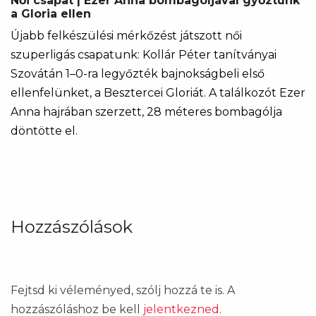
Női csapat | Ezer Anna bombagóljával győztünk
a Gloria ellen
Újabb felkészülési mérkőzést játszott női
szuperligás csapatunk: Kollár Péter tanítványai
Szovátán 1–0-ra legyőzték bajnokságbeli első
ellenfelünket, a Besztercei Gloriát. A találkozót Ezer
Anna hajrában szerzett, 28 méteres bombagólja
döntötte el.
Hozzászólások
Fejtsd ki véleményed, szólj hozzá te is. A
hozzászóláshoz be kell
jelentkezned
.