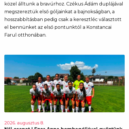
közel álltunk a bravúrhoz. Czékus Ádám duplájával
megszereztük első góljainkat a bajnokságban, a
hosszabbításban pedig csak a keresztléc választott
el bennünket az első pontunktól a Konstancai
Farul otthonában.
2026. augusztus 8.