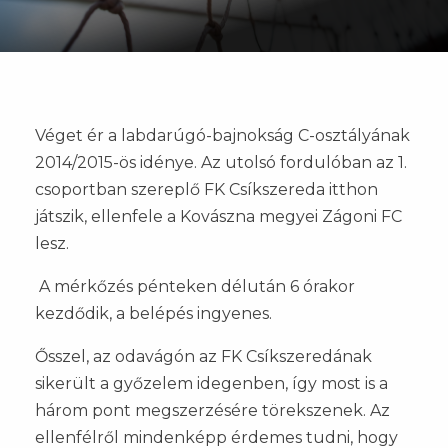
Véget ér a labdarúgó-bajnokság C-osztályának
2014/2015-ös idénye. Az utolsó fordulóban az 1.
csoportban szereplő FK Csíkszereda itthon
játszik, ellenfele a Kovászna megyei Zágoni FC
lesz.
A mérkőzés pénteken délután 6 órakor
kezdődik, a belépés ingyenes.
Ősszel, az odavágón az FK Csíkszeredának
sikerült a győzelem idegenben, így most is a
három pont megszerzésére törekszenek. Az
ellenfélről mindenképp érdemes tudni, hogy