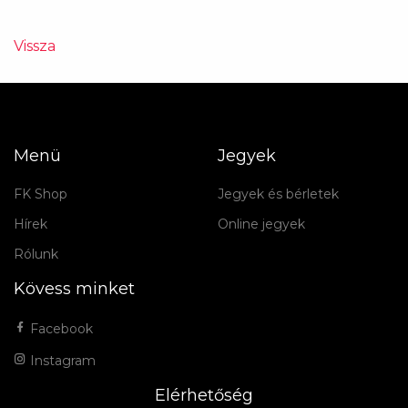
Vissza
Menü
Jegyek
FK Shop
Jegyek és bérletek
Hírek
Online jegyek
Rólunk
Kövess minket
Facebook
Instagram
Elérhetőség