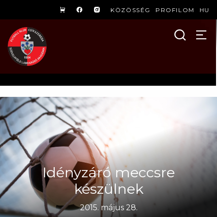
KÖZÖSSÉG
PROFILOM
HU
Idényzáró meccsre
készülnek
2015. május 28.