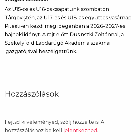
Az U15-ös és U16-os csapatunk szombaton
Târgoviștén, az U17-es és U18-as együttes vasárnap
Pitești-en kezdi meg idegenben a 2026–2027-es
bajnoki idényt. A rajt előtt Dusinszki Zoltánnal, a
Székelyföld Labdarúgó Akadémia szakmai
igazgatójával beszélgettünk.
Hozzászólások
Fejtsd ki véleményed, szólj hozzá te is. A
hozzászóláshoz be kell
jelentkezned
.