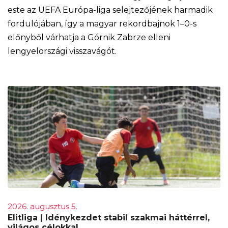
este az UEFA Európa-liga selejtezőjének harmadik
fordulójában, így a magyar rekordbajnok 1–0-s
előnyből várhatja a Górnik Zabrze elleni
lengyelországi visszavágót.
2026. augusztus 5.
Elitliga | Idénykezdet stabil szakmai háttérrel,
világos célokkal