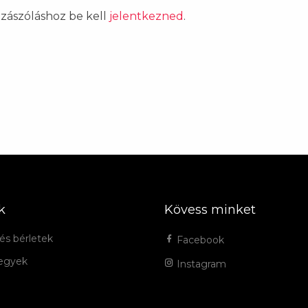
ozzászóláshoz be kell
jelentkezned
.
k
Kövess minket
és bérletek
Facebook
jegyek
Instagram