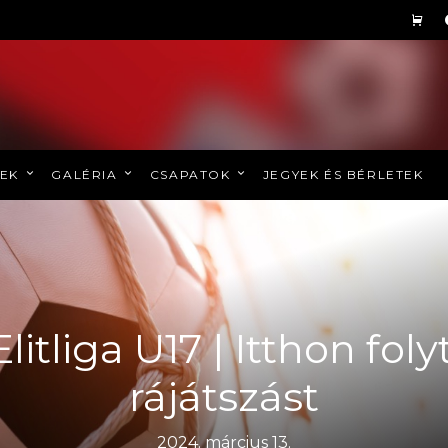
REK
GALÉRIA
CSAPATOK
JEGYEK ÉS BÉRLETEK
 Elitliga U17 | Itthon fol
rájátszást
2024. március 13.