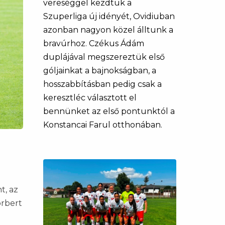
vereséggel kezdtük a
Szuperliga új idényét, Ovidiuban
azonban nagyon közel álltunk a
bravúrhoz. Czékus Ádám
duplájával megszereztük első
góljainkat a bajnokságban, a
hosszabbításban pedig csak a
keresztléc választott el
bennünket az első pontunktól a
Konstancai Farul otthonában.
t, az
orbert