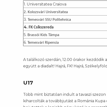
1. Universitatea Craiova
2. Kolozsvári Universitatea
3.
Temesvári SSU Politehnica
4.
FK Csíkszereda
5.
Brassói Kids Tâmpa
6.
Temesvári Ripensia
A találkozó szerdán, 12.00 órakor kezdődik 
együtt a diadalt! Hajrá, FK! Hajrá, Székelyföld
U17
Több mint biztatóan indult a tavaszi szezo
kiharcolták a továbbjutást a Románia Kupa