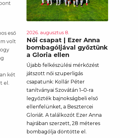
 pont
2026. augusztus 8.
pos eső
Női csapat | Ezer Anna
m volt
bombagóljával győztünk
hogy
a Gloria ellen
ág
Újabb felkészülési mérkőzést
játszott női szuperligás
ban két
csapatunk: Kollár Péter
 el.
tanítványai Szovátán 1–0-ra
legyőzték bajnokságbeli első
ellenfelünket, a Besztercei
Gloriát. A találkozót Ezer Anna
hajrában szerzett, 28 méteres
bombagólja döntötte el.