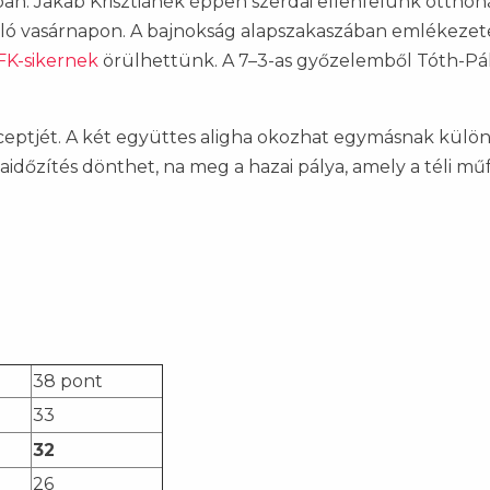
tban. Jakab Krisztiánék éppen szerdai ellenfelünk ottho
ló vasárnapon. A bajnokság alapszakaszában emlékezet
FK-sikernek
örülhettünk. A 7–3-as győzelemből Tóth-Pá
eceptjét. A két együttes aligha okozhat egymásnak kül
időzítés dönthet, na meg a hazai pálya, amely a téli mű
38 pont
33
32
26