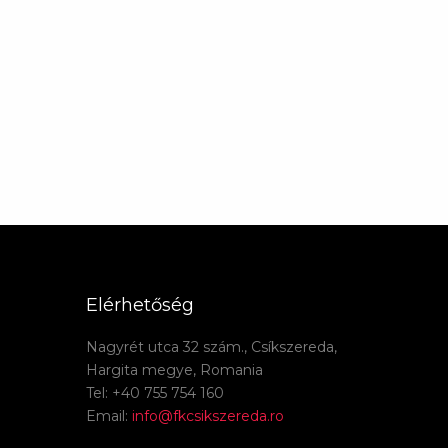
Elérhetőség
Nagyrét utca 32 szám., Csíkszereda,
Hargita megye, Romania
Tel: +40 755 754 160
Email:
info@fkcsikszereda.ro