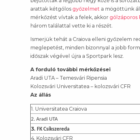
bejutottak a legjobb négy közé is a soroza
arattak kétgólos
győzelmet
a mögöttünk ál
mérkőzést vívtak a felek, akkor
gólzáporos 
három találattal vette ki a részét.
Ismerjük tehát a Craiova elleni győzelem r
meglepetést, minden bizonnyal a jobb forma
időszak végével újra a Sportpark lesz.
A forduló további mérkőzései
Aradi UTA – Temesvári Ripensia
Kolozsvári Universitatea – kolozsvári CFR
Az állás
1. Universitatea Craiova
2. Aradi UTA
3.
FK Csíkszereda
4. Kolozsvári CFR