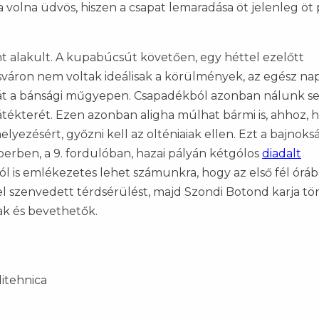
volna üdvös, hiszen a csapat lemaradása öt jelenleg öt
int alakult. A kupabúcsút követően, egy héttel ezelőtt
váron nem voltak ideálisak a körülmények, az egész na
át a bánsági műgyepen. Csapadékból azonban nálunk se
játékterét. Ezen azonban aligha múlhat bármi is, ahhoz, 
yezésért, győzni kell az olténiaiak ellen. Ezt a bajnoks
berben, a 9. fordulóban, hazai pályán kétgólos
diadalt
ól is emlékezetes lehet számunkra, hogy az első fél órá
iel szenvedett térdsérülést, majd Szondi Botond karja tört
ak és bevethetők.
litehnica