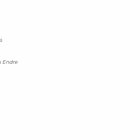
i
s Endre