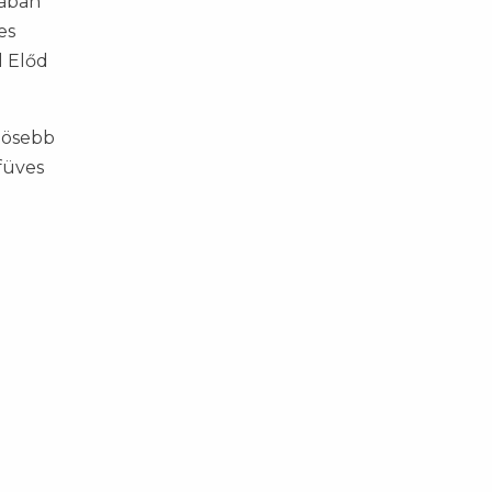
nában
es
l Előd
önösebb
füves