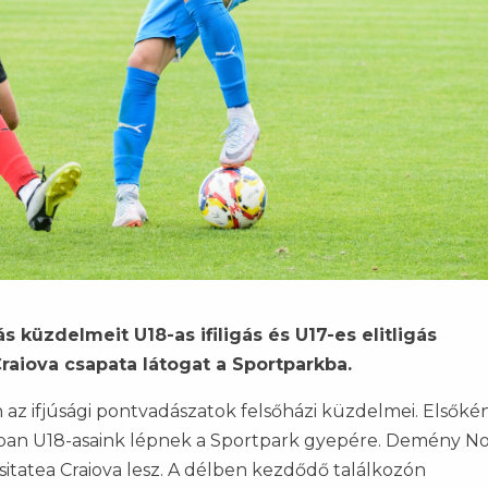
ás küzdelmeit U18-as ifiligás és U17-es elitligás
raiova csapata látogat a Sportparkba.
az ifjúsági pontvadászatok felsőházi küzdelmei. Elsőkén
ójában U18-asaink lépnek a Sportpark gyepére. Demény N
sitatea Craiova lesz. A délben kezdődő találkozón