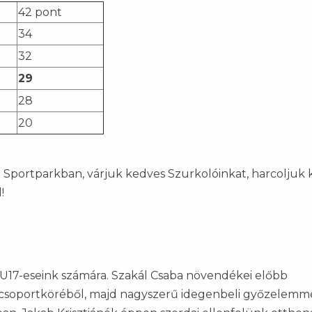
42 pont
34
32
29
28
20
a Sportparkban, várjuk kedves Szurkolóinkat, harcoljuk k
!
n U17-eseink számára. Szakál Csaba növendékei előbb
 csoportköréből, majd nagyszerű idegenbeli győzelemm