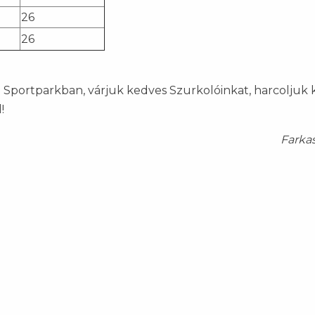
26
26
a Sportparkban, várjuk kedves Szurkolóinkat, harcoljuk k
!
Farka