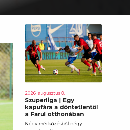
2026. augusztus 8.
Szuperliga | Egy
kapufára a döntetlentől
a Farul otthonában
Négy mérkőzésből négy