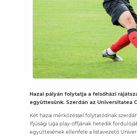
Hazai pályán folytatja a felsőházi rájátsz
együttesünk. Szerdán az Universitatea C
Két hazai mérkőzéssel folytatódnak szerdán 
Ifjúsági Liga play-offjának hetedik fordul
együttesének ellenfele a listavezető Univer