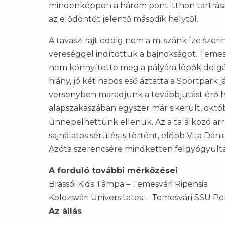
mindenképpen a három pont itthon tartrása 
az elődöntőt jelentő második helytől.
A tavaszi rajt eddig nem a mi szánk íze szer
vereséggel indítottuk a bajnokságot. Temes
nem könnyítette meg a pályára lépők dolg
hiány, jó két napos eső áztatta a Sportpark 
versenyben maradjunk a továbbjutást érő hel
alapszakaszában egyszer már sikerült, októ
ünnepelhettünk ellenük. Az a találkozó arr
sajnálatos sérülés is történt, előbb Vita Dán
Azóta szerencsére mindketten felgyógyult
A forduló további mérkőzései
Brassói Kids Tâmpa – Temesvári Ripensia
Kolozsvári Universitatea – Temesvári SSU Po
Az állás