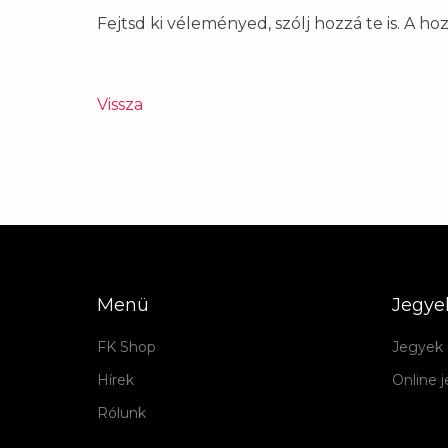
Fejtsd ki véleményed, szólj hozzá te is. A h
Vissza
Menü
Jegye
FK Shop
Jegyek 
Hírek
Online 
Rólunk