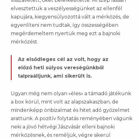
visszavetett, őket belelkesítette. Mi szép lassan
elvesztettük a veszélyességünket az ellenfél
kapujára, kiegyensúlyozottá vált a mérkőzés, de
egyenlíteni nem tudtak, így összességében
megérdemeltem nyertük meg ezt a bajnoki
mérkőzést.
Az elsődleges cél az volt, hogy az
előző heti súlyos vereségünkből
talpraálljunk, ami sikerült is.
Ugyan még nem olyan »éles« a támadó játékunk
a box körül, mint volt az alapszakaszban, de
mindenképp önbizalmat és hitet adó győzelmet
arattunk. A pozitív folytatás reményében vágunk
neki a jövő hétvégi Jászvásár elleni bajnoki
mérkőzésnek, és reméljük, végre sikerül