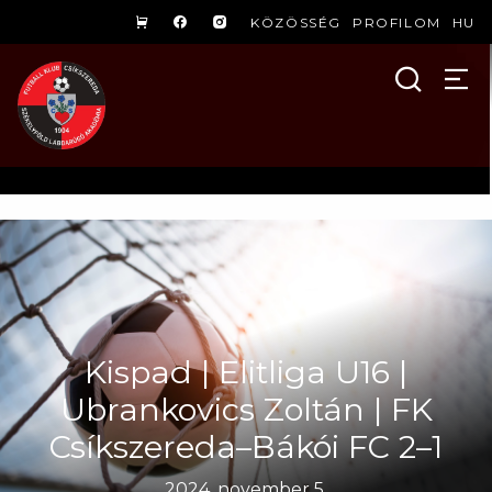
KÖZÖSSÉG
PROFILOM
HU
Kispad | Elitliga U16 |
Ubrankovics Zoltán | FK
Csíkszereda–Bákói FC 2–1
2024. november 5.