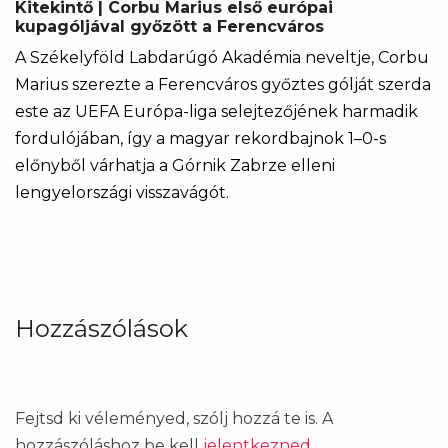
Kitekintő | Corbu Marius első európai
kupagóljával győzött a Ferencváros
A Székelyföld Labdarúgó Akadémia neveltje, Corbu
Marius szerezte a Ferencváros győztes gólját szerda
este az UEFA Európa-liga selejtezőjének harmadik
fordulójában, így a magyar rekordbajnok 1–0-s
előnyből várhatja a Górnik Zabrze elleni
lengyelországi visszavágót.
Hozzászólások
Fejtsd ki véleményed, szólj hozzá te is. A
hozzászóláshoz be kell
jelentkezned
.