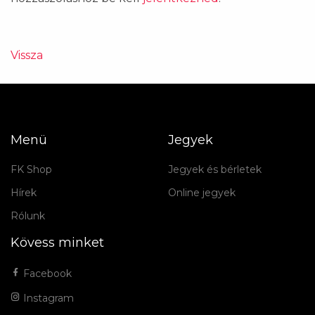
Vissza
Menü
Jegyek
FK Shop
Jegyek és bérletek
Hírek
Online jegyek
Rólunk
Kövess minket
Facebook
Instagram