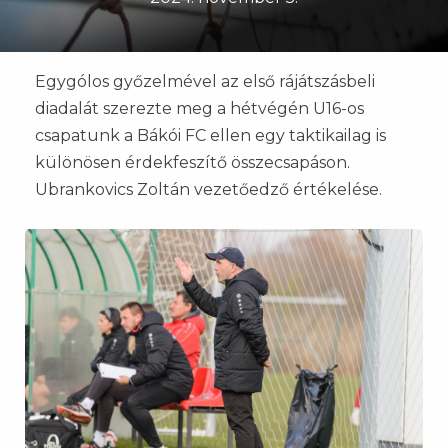
Egygólos győzelmével az első rájátszásbeli
diadalát szerezte meg a hétvégén U16-os
csapatunk a Bákói FC ellen egy taktikailag is
különösen érdekfeszítő összecsapáson.
Ubrankovics Zoltán vezetőedző értékelése.