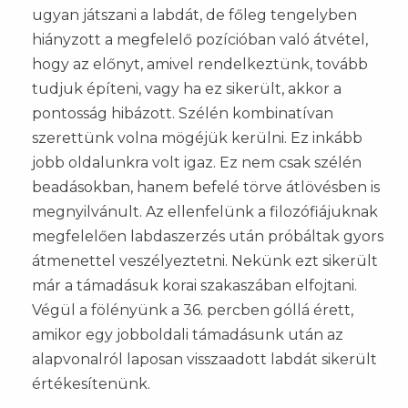
ugyan játszani a labdát, de főleg tengelyben
hiányzott a megfelelő pozícióban való átvétel,
hogy az előnyt, amivel rendelkeztünk, tovább
tudjuk építeni, vagy ha ez sikerült, akkor a
pontosság hibázott. Szélén kombinatívan
szerettünk volna mögéjük kerülni. Ez inkább
jobb oldalunkra volt igaz. Ez nem csak szélén
beadásokban, hanem befelé törve átlövésben is
megnyilvánult. Az ellenfelünk a filozófiájuknak
megfelelően labdaszerzés után próbáltak gyors
átmenettel veszélyeztetni. Nekünk ezt sikerült
már a támadásuk korai szakaszában elfojtani.
Végül a fölényünk a 36. percben góllá érett,
amikor egy jobboldali támadásunk után az
alapvonalról laposan visszaadott labdát sikerült
értékesítenünk.