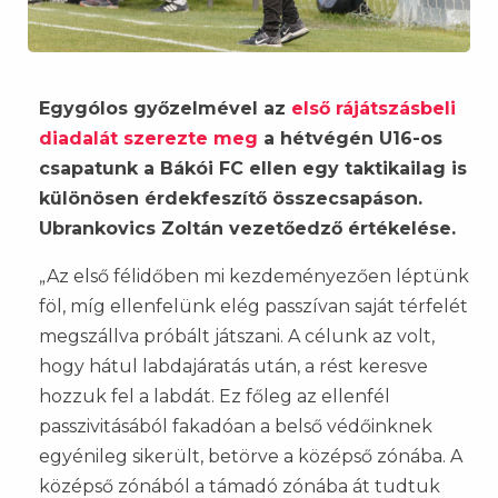
Egygólos győzelmével az
első rájátszásbeli
diadalát szerezte meg
a hétvégén U16-os
csapatunk a Bákói FC ellen egy taktikailag is
különösen érdekfeszítő összecsapáson.
Ubrankovics Zoltán vezetőedző értékelése.
„Az első félidőben mi kezdeményezően léptünk
föl, míg ellenfelünk elég passzívan saját térfelét
megszállva próbált játszani. A célunk az volt,
hogy hátul labdajáratás után, a rést keresve
hozzuk fel a labdát. Ez főleg az ellenfél
passzivitásából fakadóan a belső védőinknek
egyénileg sikerült, betörve a középső zónába. A
középső zónából a támadó zónába át tudtuk