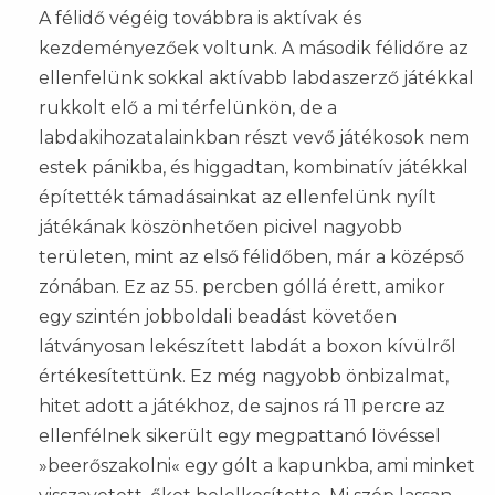
A félidő végéig továbbra is aktívak és
kezdeményezőek voltunk. A második félidőre az
ellenfelünk sokkal aktívabb labdaszerző játékkal
rukkolt elő a mi térfelünkön, de a
labdakihozatalainkban részt vevő játékosok nem
estek pánikba, és higgadtan, kombinatív játékkal
építették támadásainkat az ellenfelünk nyílt
játékának köszönhetően picivel nagyobb
területen, mint az első félidőben, már a középső
zónában. Ez az 55. percben góllá érett, amikor
egy szintén jobboldali beadást követően
látványosan lekészített labdát a boxon kívülről
értékesítettünk. Ez még nagyobb önbizalmat,
hitet adott a játékhoz, de sajnos rá 11 percre az
ellenfélnek sikerült egy megpattanó lövéssel
»beerőszakolni« egy gólt a kapunkba, ami minket