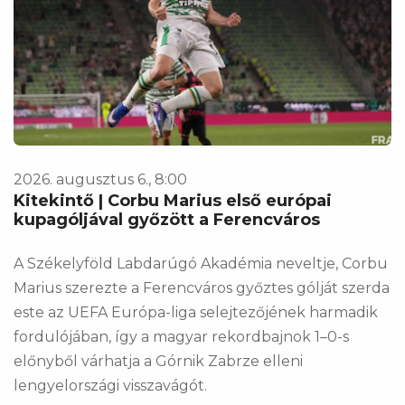
2026. augusztus 6., 8:00
Kitekintő | Corbu Marius első európai
kupagóljával győzött a Ferencváros
A Székelyföld Labdarúgó Akadémia neveltje, Corbu
Marius szerezte a Ferencváros győztes gólját szerda
este az UEFA Európa-liga selejtezőjének harmadik
fordulójában, így a magyar rekordbajnok 1–0-s
előnyből várhatja a Górnik Zabrze elleni
lengyelországi visszavágót.