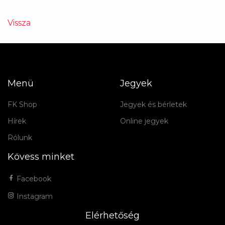
Vissza
Menü
Jegyek
FK Shop
Jegyek és bérletek
Hírek
Online jegyek
Rólunk
Kövess minket
Facebook
Instagram
Elérhetőség