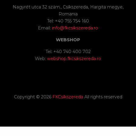
Nagyrét utca 32 szám., Csíkszereda, Hargita megye,
Romania
Tel: +40 755 754 160
Email:
info@fkcsikszereda.ro
WEBSHOP
Tel: +40 740 400 702
Web:
webshop.fkcsikszereda.ro
Copyright ©
2026
FKCsíkszereda
All rights reserved