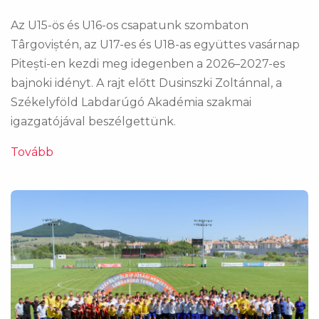
Az U15-ös és U16-os csapatunk szombaton
Târgoviștén, az U17-es és U18-as együttes vasárnap
Pitești-en kezdi meg idegenben a 2026–2027-es
bajnoki idényt. A rajt előtt Dusinszki Zoltánnal, a
Székelyföld Labdarúgó Akadémia szakmai
igazgatójával beszélgettünk.
Tovább