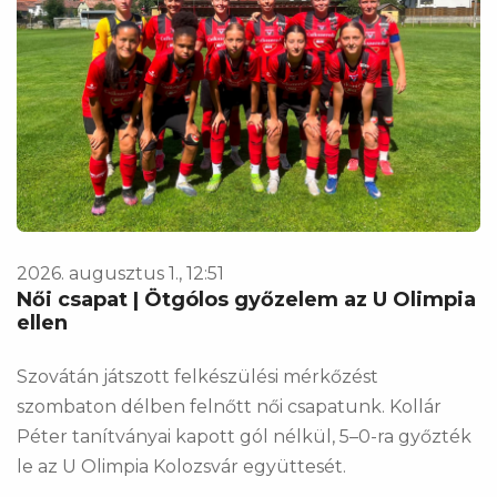
2026. augusztus 1., 12:51
Női csapat | Ötgólos győzelem az U Olimpia
ellen
Szovátán játszott felkészülési mérkőzést
szombaton délben felnőtt női csapatunk. Kollár
Péter tanítványai kapott gól nélkül, 5–0-ra győzték
le az U Olimpia Kolozsvár együttesét.