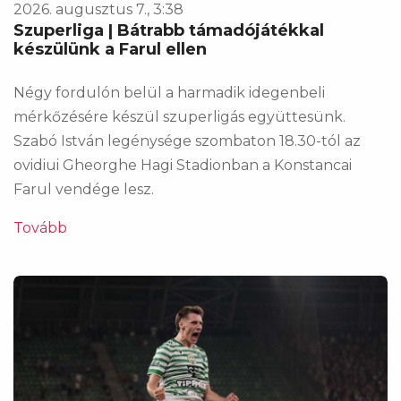
2026. augusztus 7., 3:38
Szuperliga | Bátrabb támadójátékkal
készülünk a Farul ellen
Négy fordulón belül a harmadik idegenbeli
mérkőzésére készül szuperligás együttesünk.
Szabó István legénysége szombaton 18.30-tól az
ovidiui Gheorghe Hagi Stadionban a Konstancai
Farul vendége lesz.
Tovább