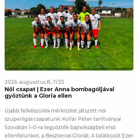
2026. augusztus 8., 11:33
Női csapat | Ezer Anna bombagóljával
győztünk a Gloria ellen
Újabb felkészülési mérkőzést játszott női
szuperligás csapatunk: Kollár Péter tanítványai
Szovátán 1–0-ra legyőzték bajnokságbeli első
ellenfelünket, a Besztercei Gloriát. A találkozót Ezer