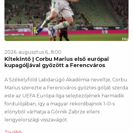
2026. augusztus 6., 8:00
Kitekintő | Corbu Marius első európai
kupagóljával győzött a Ferencváros
A Székelyföld Labdarúgó Akadémia neveltje, Corbu
Marius szerezte a Ferencváros győztes gólját szerda
este az UEFA Európa-liga selejtezőjének harmadik
fordulójában, így a magyar rekordbajnok 1–0-s
előnyből várhatja a Górnik Zabrze elleni
lengyelországi visszavágót.
Tovább