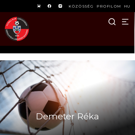
KÖZÖSSÉG
PROFILOM
HU
Demeter Réka