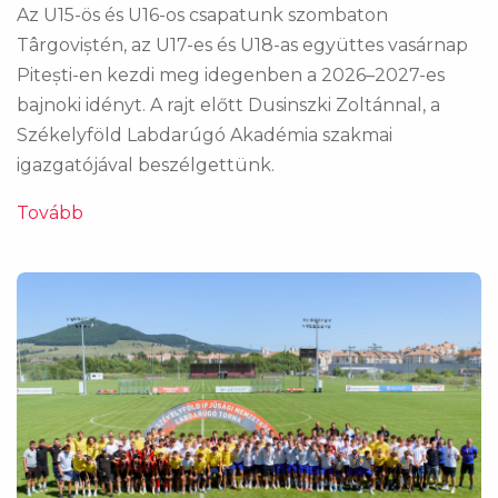
Az U15-ös és U16-os csapatunk szombaton
Târgoviștén, az U17-es és U18-as együttes vasárnap
Pitești-en kezdi meg idegenben a 2026–2027-es
bajnoki idényt. A rajt előtt Dusinszki Zoltánnal, a
Székelyföld Labdarúgó Akadémia szakmai
igazgatójával beszélgettünk.
Tovább