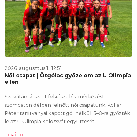
2026. augusztus 1., 12:51
Női csapat | Ötgólos győzelem az U Olimpia
ellen
Szovátán játszott felkészülési mérkőzést
szombaton délben felnőtt női csapatunk. Kollár
Péter tanítványai kapott gól nélkül, 5–0-ra győzték
le az U Olimpia Kolozsvár együttesét.
Tovább