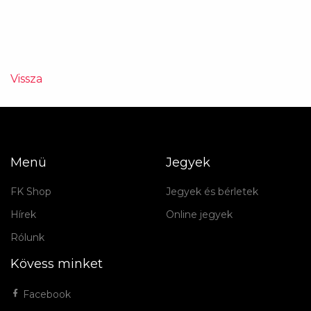
Vissza
Menü
Jegyek
FK Shop
Jegyek és bérletek
Hírek
Online jegyek
Rólunk
Kövess minket
Facebook