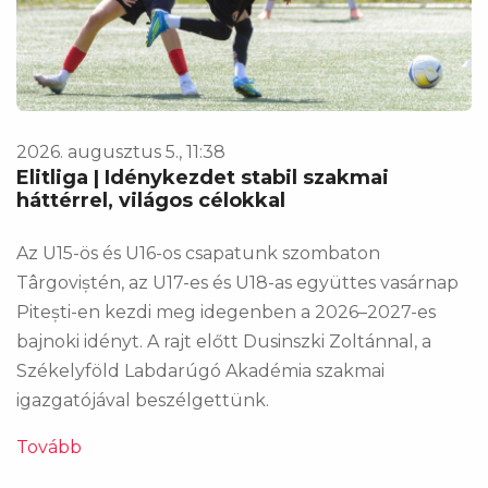
2026. augusztus 5., 11:38
Elitliga | Idénykezdet stabil szakmai
háttérrel, világos célokkal
Az U15-ös és U16-os csapatunk szombaton
Târgoviștén, az U17-es és U18-as együttes vasárnap
Pitești-en kezdi meg idegenben a 2026–2027-es
bajnoki idényt. A rajt előtt Dusinszki Zoltánnal, a
Székelyföld Labdarúgó Akadémia szakmai
igazgatójával beszélgettünk.
Tovább