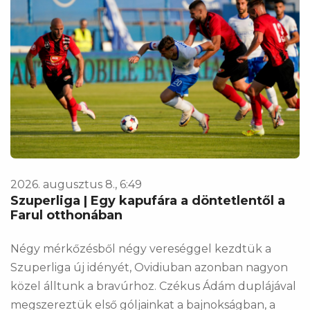
2026. augusztus 8., 6:49
Szuperliga | Egy kapufára a döntetlentől a
Farul otthonában
Négy mérkőzésből négy vereséggel kezdtük a
Szuperliga új idényét, Ovidiuban azonban nagyon
közel álltunk a bravúrhoz. Czékus Ádám duplájával
megszereztük első góljainkat a bajnokságban, a