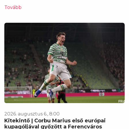
Tovább
2026. augusztus 6., 8:00
Kitekintő | Corbu Marius első európai
kupagóljával győzött a Ferencváros