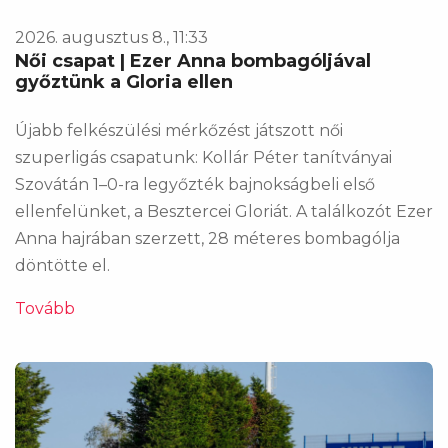
2026. augusztus 8., 11:33
Női csapat | Ezer Anna bombagóljával
győztünk a Gloria ellen
Újabb felkészülési mérkőzést játszott női
szuperligás csapatunk: Kollár Péter tanítványai
Szovátán 1–0-ra legyőzték bajnokságbeli első
ellenfelünket, a Besztercei Gloriát. A találkozót Ezer
Anna hajrában szerzett, 28 méteres bombagólja
döntötte el.
Tovább