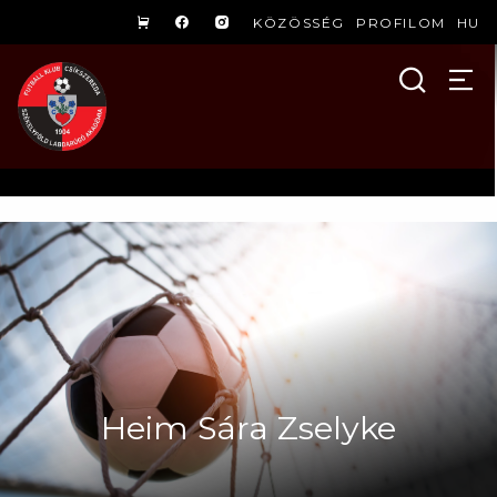
KÖZÖSSÉG
PROFILOM
HU
Heim Sára Zselyke