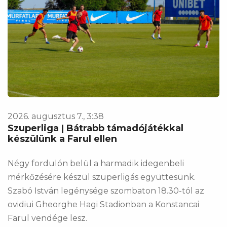
2026. augusztus 7., 3:38
Szuperliga | Bátrabb támadójátékkal
készülünk a Farul ellen
Négy fordulón belül a harmadik idegenbeli
mérkőzésére készül szuperligás együttesünk.
Szabó István legénysége szombaton 18.30-tól az
ovidiui Gheorghe Hagi Stadionban a Konstancai
Farul vendége lesz.