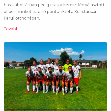
hosszabbításban pedig csak a keresztléc választott
el bennünket az első pontunktól a Konstancai
Farul otthonában.
Tovább