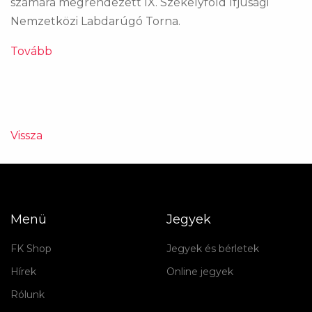
számára megrendezett IX. Székelyföld Ifjúsági
Nemzetközi Labdarúgó Torna.
Tovább
Vissza
Menü
Jegyek
FK Shop
Jegyek és bérletek
Hírek
Online jegyek
Rólunk