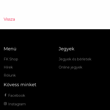
Vissza
Menü
Jegyek
FK Shop
Jegyek és bérletek
Hírek
Online jegyek
Rólunk
Kövess minket
Facebook
Instagram