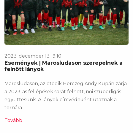
2023. december 13., 9:10
Események | Marosludason szerepelnek a
felnőtt lányok
Marosludason, az ötödik Herczeg Andy Kupán zárja
a 2023-as fellépések sorát felnőtt, női szuperligás
együttesünk. A lányok címvédőként utaznak a
tornára.
Tovább