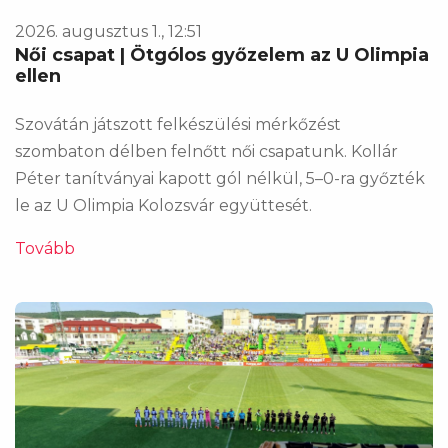
2026. augusztus 1., 12:51
Női csapat | Ötgólos győzelem az U Olimpia
ellen
Szovátán játszott felkészülési mérkőzést
szombaton délben felnőtt női csapatunk. Kollár
Péter tanítványai kapott gól nélkül, 5–0-ra győzték
le az U Olimpia Kolozsvár együttesét.
Tovább