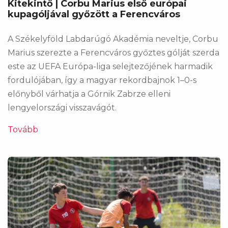
Kitekintő | Corbu Marius első európai
kupagóljával győzött a Ferencváros
A Székelyföld Labdarúgó Akadémia neveltje, Corbu
Marius szerezte a Ferencváros győztes gólját szerda
este az UEFA Európa-liga selejtezőjének harmadik
fordulójában, így a magyar rekordbajnok 1–0-s
előnyből várhatja a Górnik Zabrze elleni
lengyelországi visszavágót.
Tovább