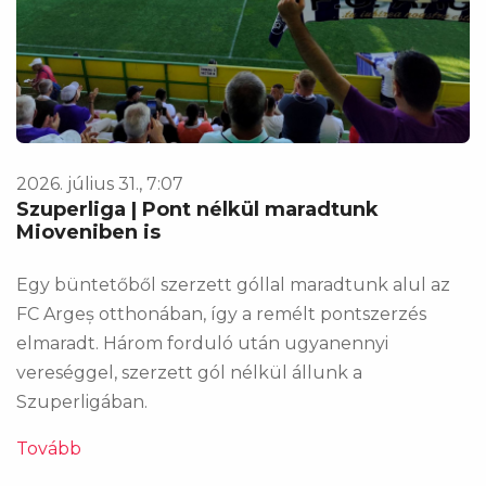
2026. július 31., 7:07
Szuperliga | Pont nélkül maradtunk
Mioveniben is
Egy büntetőből szerzett góllal maradtunk alul az
FC Argeș otthonában, így a remélt pontszerzés
elmaradt. Három forduló után ugyanennyi
vereséggel, szerzett gól nélkül állunk a
Szuperligában.
Tovább