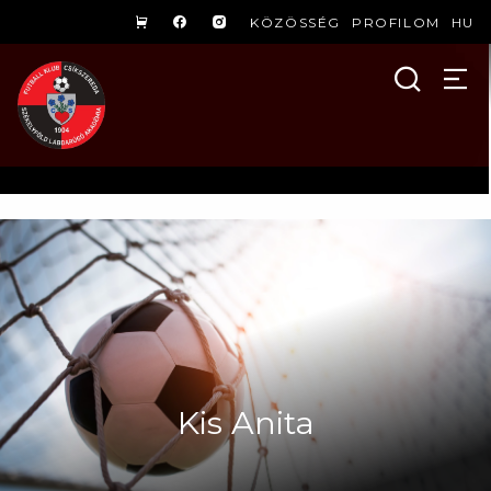
KÖZÖSSÉG
PROFILOM
HU
Kis Anita