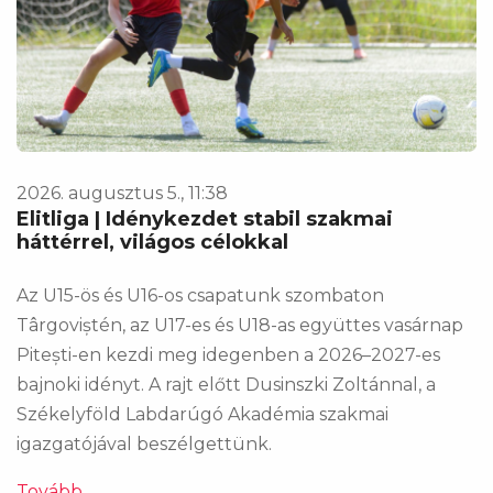
2026. augusztus 5., 11:38
Elitliga | Idénykezdet stabil szakmai
háttérrel, világos célokkal
Az U15-ös és U16-os csapatunk szombaton
Târgoviștén, az U17-es és U18-as együttes vasárnap
Pitești-en kezdi meg idegenben a 2026–2027-es
bajnoki idényt. A rajt előtt Dusinszki Zoltánnal, a
Székelyföld Labdarúgó Akadémia szakmai
igazgatójával beszélgettünk.
Tovább