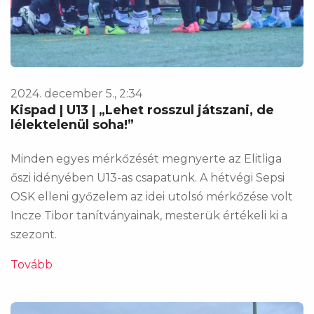
2024. december 5., 2:34
Kispad | U13 | „Lehet rosszul játszani, de
lélektelenül soha!”
Minden egyes mérkőzését megnyerte az Elitliga
őszi idényében U13-as csapatunk. A hétvégi Sepsi
OSK elleni győzelem az idei utolsó mérkőzése volt
Incze Tibor tanítványainak, mesterük értékeli ki a
szezont.
Tovább