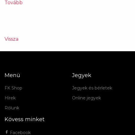
Tovább
Vissza
Menü
Jegyek
FK Shop
Jegyek és bérletek
Hírek
Online jegyek
Rólunk
Kövess minket
Facebook