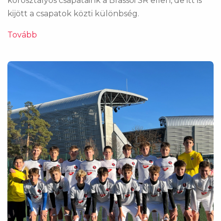
korosztályos csapataink a Brassói SR ellen, de itt is
kijött a csapatok közti különbség.
Tovább