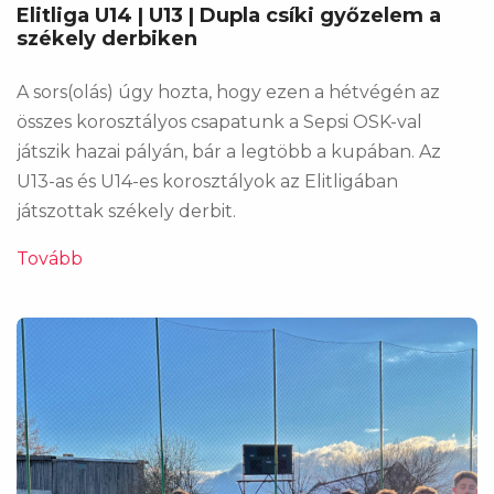
Elitliga U14 | U13 | Dupla csíki győzelem a
székely derbiken
A sors(olás) úgy hozta, hogy ezen a hétvégén az
összes korosztályos csapatunk a Sepsi OSK-val
játszik hazai pályán, bár a legtöbb a kupában. Az
U13-as és U14-es korosztályok az Elitligában
játszottak székely derbit.
Tovább