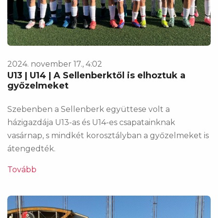
2024. november 17., 4:02
U13 | U14 | A Sellenberktől is elhoztuk a
győzelmeket
Szebenben a Sellenberk együttese volt a
házigazdája U13-as és U14-es csapatainknak
vasárnap, s mindkét korosztályban a győzelmeket is
átengedték.
Tovább