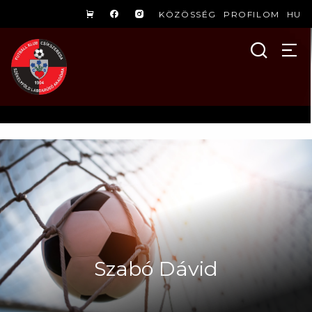
KÖZÖSSÉG
PROFILOM
HU
Szabó Dávid