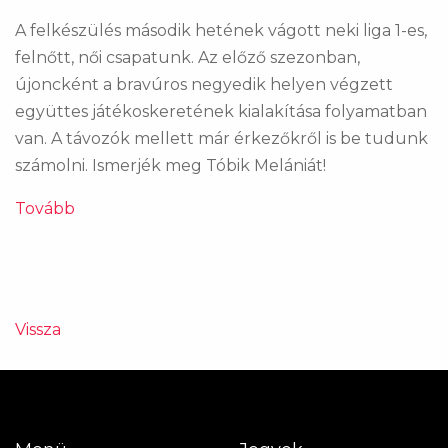
​​​​​​​A felkészülés második hetének vágott neki liga 1-es,
felnőtt, női csapatunk. Az előző szezonban,
újoncként a bravúros negyedik helyen végzett
együttes játékoskeretének kialakítása folyamatban
van. A távozók mellett már érkezőkről is be tudunk
számolni. Ismerjék meg Tóbik Melániát!
Tovább
Vissza