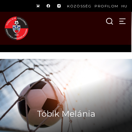
KÖZÖSSÉG
PROFILOM
HU
Tóbik Melánia