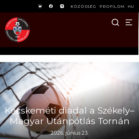
KÖZÖSSÉG
PROFILOM
HU
Kecskeméti diadal a Székely–
Magyar Utánpótlás Tornán
2026. június 23.