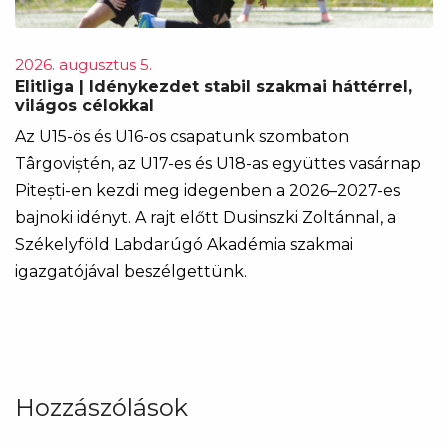
2026. augusztus 5.
Elitliga | Idénykezdet stabil szakmai háttérrel,
világos célokkal
Az U15-ös és U16-os csapatunk szombaton
Târgoviștén, az U17-es és U18-as együttes vasárnap
Pitești-en kezdi meg idegenben a 2026–2027-es
bajnoki idényt. A rajt előtt Dusinszki Zoltánnal, a
Székelyföld Labdarúgó Akadémia szakmai
igazgatójával beszélgettünk.
Hozzászólások