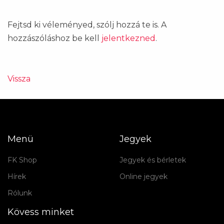
Fejtsd ki véleményed, szólj hozzá te is. A
hozzászóláshoz be kell
jelentkezned
.
Vissza
Menü
Jegyek
FK Shop
Jegyek és bérletek
Hírek
Online jegyek
Rólunk
Kövess minket