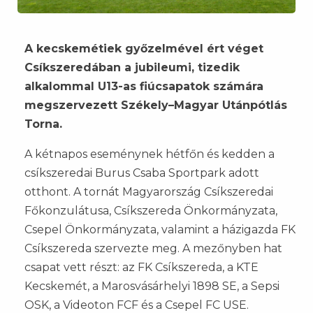
A kecskemétiek győzelmével ért véget
Csíkszeredában a jubileumi, tizedik
alkalommal U13-as fiúcsapatok számára
megszervezett Székely–Magyar Utánpótlás
Torna.
A kétnapos eseménynek hétfőn és kedden a
csíkszeredai Burus Csaba Sportpark adott
otthont. A tornát Magyarország Csíkszeredai
Főkonzulátusa, Csíkszereda Önkormányzata,
Csepel Önkormányzata, valamint a házigazda FK
Csíkszereda szervezte meg. A mezőnyben hat
csapat vett részt: az FK Csíkszereda, a KTE
Kecskemét, a Marosvásárhelyi 1898 SE, a Sepsi
OSK, a Videoton FCF és a Csepel FC USE.