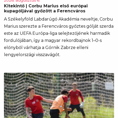
2026. augusztus 6.
Kitekintő | Corbu Marius első európai
kupagóljával győzött a Ferencváros
A Székelyföld Labdarúgó Akadémia neveltje, Corbu
Marius szerezte a Ferencváros győztes gólját szerda
este az UEFA Európa-liga selejtezőjének harmadik
fordulójában, így a magyar rekordbajnok 1–0-s
előnyből várhatja a Górnik Zabrze elleni
lengyelországi visszavágót.