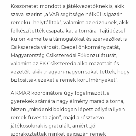
Köszönetet mondott a játékvezetőknek is, akik
szavai szerint „a VAR segítsége nélkül is igazán
remekül helytálltak”, valamint az edzőknek, akik
felkészítették csapataikat a tornára. Tajti József
külön kiemelte a támogatókat és szervezőket is:
Csíkszereda városát, Csepel önkormányzatát,
Magyarország Csíkszeredai Főkonzulátusát,
valamint az FK Csíkszereda alkalmazottait és
vezetőit, akik „nagyon-nagyon sokat tettek, hogy
biztosítsák ezeket a remek körülményeket”.
A KMAR koordinátora úgy fogalmazott, a
gyerekek számára nagy élmény marad a torna,
hiszen „mindenki boldogan lépett pályára ilyen
remek füves talajon”, majd a résztvevő
játékosoknak is gratulált, amiért „jól
szórakoztattak minket és igazán remek