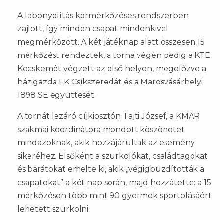
A lebonyolítás körmérkőzéses rendszerben
zajlott, így minden csapat mindenkivel
megmérkőzött. A két játéknap alatt összesen 15
mérkőzést rendeztek, a torna végén pedig a KTE
Kecskemét végzett az első helyen, megelőzve a
házigazda FK Csíkszeredát és a Marosvásárhelyi
1898 SE együttesét.
A tornát lezáró díjkiosztón Tajti József, a KMAR
szakmai koordinátora mondott köszönetet
mindazoknak, akik hozzájárultak az esemény
sikeréhez. Elsőként a szurkolókat, családtagokat
és barátokat emelte ki, akik „végigbuzdították a
csapatokat” a két nap során, majd hozzátette: a 15
mérkőzésen több mint 90 gyermek sportolásáért
lehetett szurkolni.