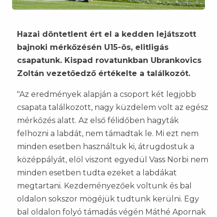
Hazai döntetlent ért el a kedden lejátszott
bajnoki mérkőzésén U15-ös, elitligás
csapatunk. Kispad rovatunkban Ubrankovics
Zoltán vezetőedző értékelte a találkozót.
"Az eredmények alapján a csoport két legjobb
csapata találkozott, nagy küzdelem volt az egész
mérkőzés alatt. Az első félidőben hagyták
felhozni a labdát, nem támadtak le. Mi ezt nem
minden esetben használtuk ki, átrugdostuk a
középpályát, elöl viszont egyedül Vass Norbi nem
minden esetben tudta ezeket a labdákat
megtartani. Kezdeményezőek voltunk és bal
oldalon sokszor mögéjük tudtunk kerülni. Egy
bal oldalon folyó támadás végén Máthé Apornak