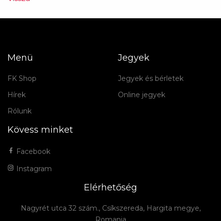
Menü
Jegyek
FK Shop
Jegyek és bérletek
Hírek
Online jegyek
Rólunk
Kövess minket
Facebook
Instagram
Elérhetőség
Nagyrét utca 32 szám., Csíkszereda, Hargita megye,
Romania