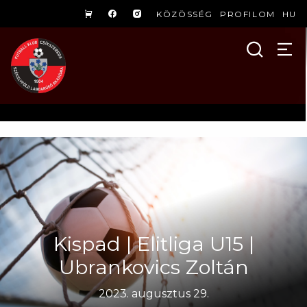
KÖZÖSSÉG
PROFILOM
HU
Kispad | Elitliga U15 |
Ubrankovics Zoltán
2023. augusztus 29.