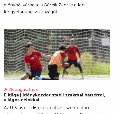
előnyből várhatja a Górnik Zabrze elleni
lengyelországi visszavágót.
2026. augusztus 5.
Elitliga | Idénykezdet stabil szakmai háttérrel,
világos célokkal
Az U15-ös és U16-os csapatunk szombaton