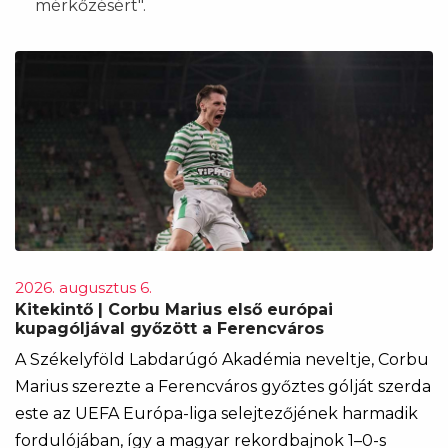
mérkőzésért".
2026. augusztus 6.
Kitekintő | Corbu Marius első európai
kupagóljával győzött a Ferencváros
A Székelyföld Labdarúgó Akadémia neveltje, Corbu
Marius szerezte a Ferencváros győztes gólját szerda
este az UEFA Európa-liga selejtezőjének harmadik
fordulójában, így a magyar rekordbajnok 1–0-s