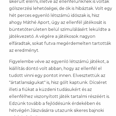
sikerült elérni, illetve az ellenfelünknek is voltak
gólszerzési lehetőségei, de ők is hibáztak. Volt egy
hét perces egyenlő létszámú időszak is, hisz
ahogy Máthé Aport, úgy az ellenfél játékosát is
büntetőterületen belül szimulálásért leküldte a
játékvezető. A végére a játékosok nagyon
elfáradtak, sokat futva megérdemelten tartották
az eredményt.
Figyelembe véve az egyenlő létszámú játékot, a
kiállítás döntő volt abban, hogy az ellenfél el
tudott vinni egy pontot innen. Elvesztettük az
"ártatlanságukat" is, hisz gólt kaptunk. Dícséret
illeti a fiúkat a küzdeni tudásukért és az
ellenfélhez viszonyított játék tartalmi részéért is.
Edzünk tovább a fejlődésünk érdekében és
hétvégén Jászvásárra utazunk sikeres bajnoki