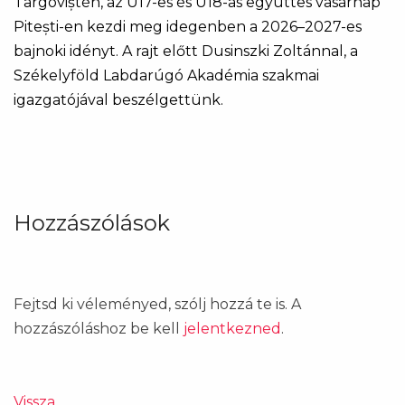
Târgoviștén, az U17-es és U18-as együttes vasárnap
Pitești-en kezdi meg idegenben a 2026–2027-es
bajnoki idényt. A rajt előtt Dusinszki Zoltánnal, a
Székelyföld Labdarúgó Akadémia szakmai
igazgatójával beszélgettünk.
Hozzászólások
Fejtsd ki véleményed, szólj hozzá te is. A
hozzászóláshoz be kell
jelentkezned
.
Vissza