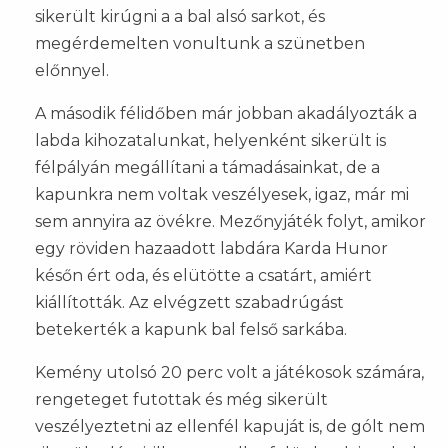
sikerült kirúgni a a bal alsó sarkot, és
megérdemelten vonultunk a szünetben
előnnyel.
A második félidőben már jobban akadályozták a
labda kihozatalunkat, helyenként sikerült is
félpályán megállítani a támadásainkat, de a
kapunkra nem voltak veszélyesek, igaz, már mi
sem annyira az övékre. Mezőnyjáték folyt, amikor
egy röviden hazaadott labdára Karda Hunor
későn ért oda, és elütötte a csatárt, amiért
kiállították. Az elvégzett szabadrúgást
betekerték a kapunk bal felső sarkába.
Kemény utolsó 20 perc volt a játékosok számára,
rengeteget futottak és még sikerült
veszélyeztetni az ellenfél kapuját is, de gólt nem