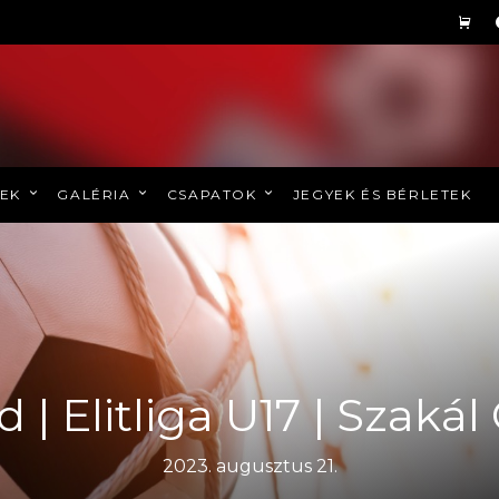
REK
GALÉRIA
CSAPATOK
JEGYEK ÉS BÉRLETEK
 | Elitliga U17 | Szaká
2023. augusztus 21.