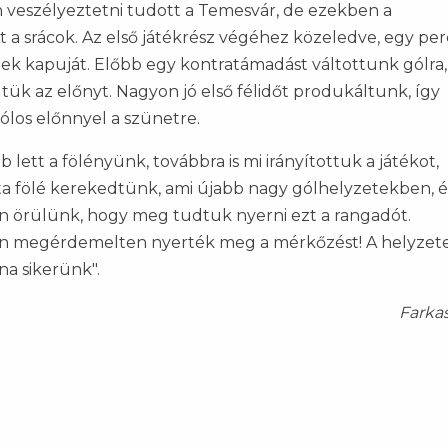
veszélyeztetni tudott a Temesvár, de ezekben a
 a srácok. Az első játékrész végéhez közeledve, egy per
égek kapuját. Előbb egy kontratámadást váltottunk gólra
ük az előnyt. Nagyon jó első félidőt produkáltunk, így
os előnnyel a szünetre.
tt a fölényünk, továbbra is mi irányítottuk a játékot,
apata fölé kerekedtünk, ami újabb nagy gólhelyzetekben, é
 örülünk, hogy meg tudtuk nyerni ezt a rangadót.
en megérdemelten nyerték meg a mérkőzést! A helyzet
na sikerünk".
Farka