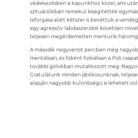
védekezésben a kapunkhoz közel, ami után 
szituációkban remekül kisegítették egymást
leforgása alatt kétszer is bevettük a vend
egy agresszív labdaszerzést követően növelt
teljesen megérdemelten mentünk háromgól
A második negyvenöt percben még nagyobb le
mentálisan, és főként fizikálisan a Poli cs
további gólokban mutatkozott meg. Nagyon
Gratulálunk minden játékosunknak, teljes
alapján nagyobb különbségű is lehetett vol