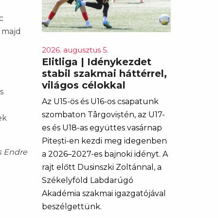
c
, majd
2026. augusztus 5.
Elitliga | Idénykezdet
stabil szakmai háttérrel,
világos célokkal
s
Az U15-ös és U16-os csapatunk
szombaton Târgoviștén, az U17-
ek
es és U18-as együttes vasárnap
Pitești-en kezdi meg idegenben
s Endre
a 2026–2027-es bajnoki idényt. A
rajt előtt Dusinszki Zoltánnal, a
Székelyföld Labdarúgó
Akadémia szakmai igazgatójával
beszélgettünk.