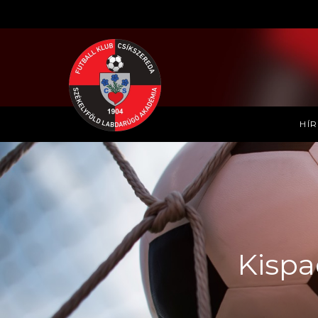
HÍ
Kispad