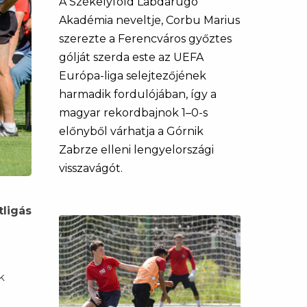
A Székelyföld Labdarúgó
Akadémia neveltje, Corbu Marius
szerezte a Ferencváros győztes
gólját szerda este az UEFA
Európa-liga selejtezőjének
harmadik fordulójában, így a
magyar rekordbajnok 1–0-s
előnyből várhatja a Górnik
Zabrze elleni lengyelországi
visszavágót.
tligás
k