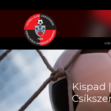
HÍ
Kispad |
Csíksze