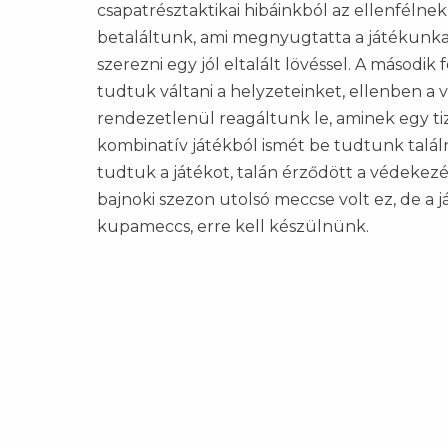
csapatrésztaktikai hibáinkból az ellenfélnek
betaláltunk, ami megnyugtatta a játékunkat,
szerezni egy jól eltalált lövéssel. A másod
tudtuk váltani a helyzeteinket, ellenben a 
rendezetlenül reagáltunk le, aminek egy t
kombinatív játékból ismét be tudtunk találn
tudtuk a játékot, talán érződött a védekez
bajnoki szezon utolsó meccse volt ez, de a 
kupameccs, erre kell készülnünk.