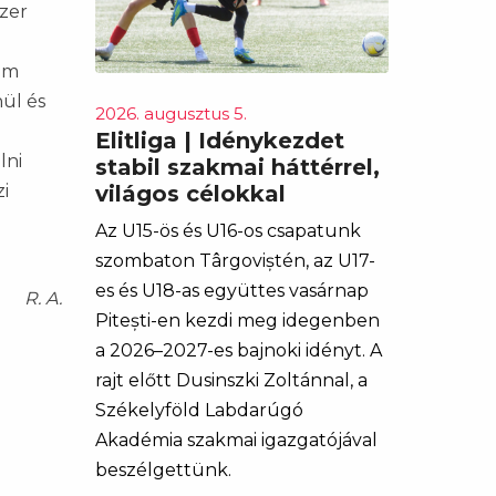
szer
nem
nül és
2026. augusztus 5.
Elitliga | Idénykezdet
lni
stabil szakmai háttérrel,
világos célokkal
i
Az U15-ös és U16-os csapatunk
szombaton Târgoviștén, az U17-
es és U18-as együttes vasárnap
R. A.
Pitești-en kezdi meg idegenben
a 2026–2027-es bajnoki idényt. A
rajt előtt Dusinszki Zoltánnal, a
Székelyföld Labdarúgó
Akadémia szakmai igazgatójával
beszélgettünk.