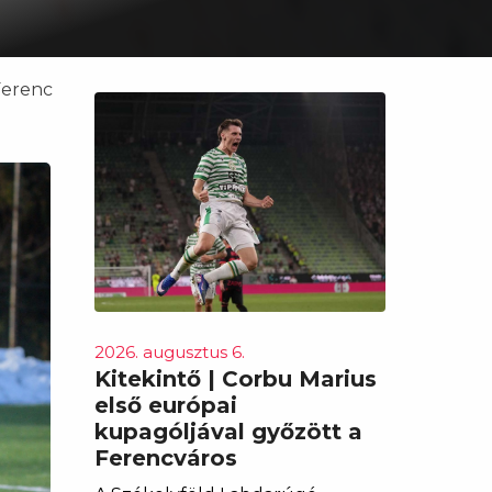
Ferenc
2026. augusztus 6.
Kitekintő | Corbu Marius
első európai
kupagóljával győzött a
Ferencváros