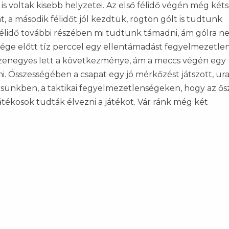
 is voltak kisebb helyzetei. Az első félidő végén még két
 a második félidőt jól kezdtük, rögtön gólt is tudtunk
ik félidő további részében mi tudtunk támadni, ám gólra 
vége előtt tíz perccel egy ellentámadást fegyelmezetle
izenegyes lett a következménye, ám a meccs végén egy
i. Összességében a csapat egy jó mérkőzést játszott, ura
ésünkben, a taktikai fegyelmezetlenségeken, hogy az ősz
játékosok tudták élvezni a játékot. Vár ránk még két