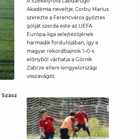
A Székelyföld Labdarúgó
Akadémia neveltje, Corbu Marius
szerezte a Ferencváros győztes
gólját szerda este az UEFA
Európa-liga selejtezőjének
harmadik fordulójában, így a
magyar rekordbajnok 1–0-s
előnyből várhatja a Górnik
Zabrze elleni lengyelországi
visszavágót.
 Szász