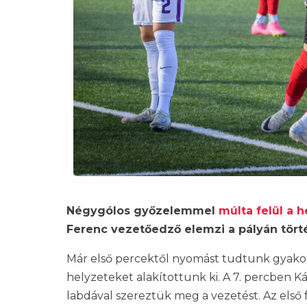
Négygólos győzelemmel
múlta felül a 
Ferenc vezetőedző elemzi a pályán tört
Már első percektől nyomást tudtunk gyakoro
helyzeteket alakítottunk ki. A 7. percben K
labdával szereztük meg a vezetést. Az első f