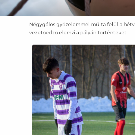
Négygólos győzelemmel múlta felül a hétvé
vezetőedző elemzi a pályán történteket.