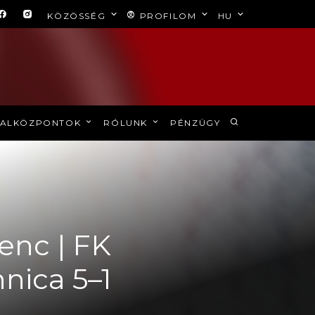
KÖZÖSSÉG
PROFILOM
HU
ALKÖZPONTOK
RÓLUNK
PÉNZÜGY
renc | FK
nica 5–1