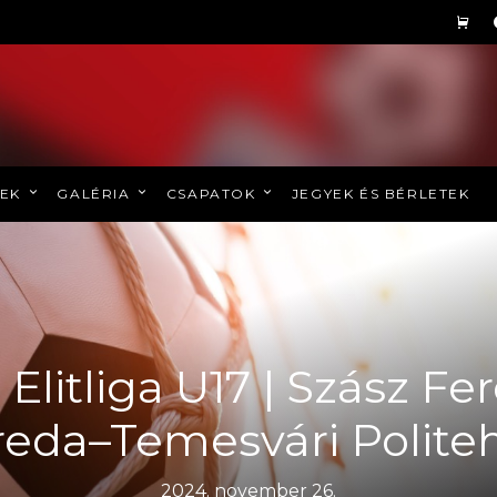
REK
GALÉRIA
CSAPATOK
JEGYEK ÉS BÉRLETEK
 Elitliga U17 | Szász Fe
reda–Temesvári Politeh
2024. november 26.