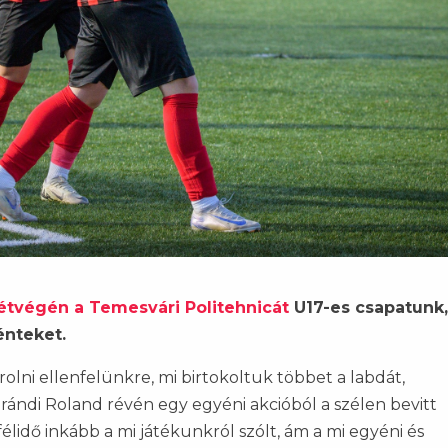
hétvégén a Temesvári Politehnicát
U17-es csapatunk,
énteket.
lni ellenfelünkre, mi birtokoltuk többet a labdát,
árándi Roland révén egy egyéni akcióból a szélen bevitt
élidő inkább a mi játékunkról szólt, ám a mi egyéni és