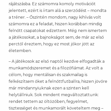
rájátszásba. Ez számomra komoly motivációt
jelentett, ezért is írtam alá a szerződést – mondta
a tréner. – Őszintén mondom, nagy kihívás volt
számomra ez a feladat, hiszen korábban mindig
felnőtt csapatokat edzettem. Még nem ismertem
a játékosokat, a bajnokságot sem, de már az első
perctől éreztem, hogy ez most jókor jött az
életemben.
– A játékosok az első naptól kezdve elfogadták a
munkamódszeremet és a filozófiámat. Az volt a
célom, hogy mentálisan és szakmailag is
felkészítsem őket a felnőttfutballra, hiszen jövőre
már mindannyiuknak ezen a szinten kell
helytállniuk. Sok mindent megváltoztattunk:
rendet tettem az öltözőben, fegyelmet,
tisztességet és munkamorált követeltem meg –