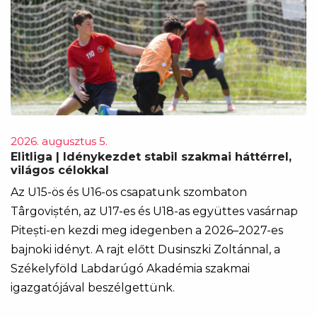
2026. augusztus 5.
Elitliga | Idénykezdet stabil szakmai háttérrel,
világos célokkal
Az U15-ös és U16-os csapatunk szombaton
Târgoviștén, az U17-es és U18-as együttes vasárnap
Pitești-en kezdi meg idegenben a 2026–2027-es
bajnoki idényt. A rajt előtt Dusinszki Zoltánnal, a
Székelyföld Labdarúgó Akadémia szakmai
igazgatójával beszélgettünk.