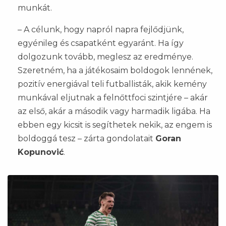
munkát.
– A célunk, hogy napról napra fejlődjünk,
egyénileg és csapatként egyaránt. Ha így
dolgozunk tovább, meglesz az eredménye.
Szeretném, ha a játékosaim boldogok lennének,
pozitív energiával teli futballisták, akik kemény
munkával eljutnak a felnőttfoci szintjére – akár
az első, akár a második vagy harmadik ligába. Ha
ebben egy kicsit is segíthetek nekik, az engem is
boldoggá tesz – zárta gondolatait
Goran
Kopunović
.