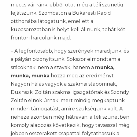
meccs vár ránk, ebből ötöt még a téli szünetig
lejátszunk. Szombaton a Bukaresti Rapid
otthonába látogatunk, emellett a
kupasorozatban is helyt kell állnunk, tehát két
fronton harcolunk majd.
– A legfontosabb, hogy szerények maradjunk, és
a pályán bizonyítsunk. Sokszor elmondtam a
srácoknak: nem a szavak, hanem a
munka,
munka, munka
hozza meg az eredményt.
Nagyon hálás vagyok a szakmai stábomnak,
Dusinszki Zoltán szakmai igazgatónak és Szondy
Zoltán elnök úrnak, mert mindig megkaptunk
minden támogatást, amire szükségünk volt. A
neheze azonban még hátravan: a téli szünetben
komoly alapozás következik, hogy tavasszal még
jobban összerakott csapattal folytathassuk a