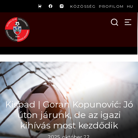
KÖZÖSSÉG
PROFILOM
HU
Kispad | Goran Kopunović: Jó
úton járunk, de az igazi
kihívás most kezdődik
2025. október 22.