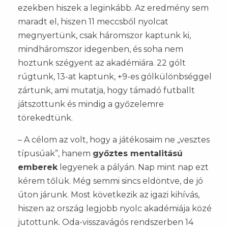
ezekben hiszek a leginkább. Az eredmény sem
maradt el, hiszen 11 meccsből nyolcat
megnyertünk, csak háromszor kaptunk ki,
mindháromszor idegenben, és soha nem
hoztunk szégyent az akadémiára. 22 gólt
rúgtunk, 13-at kaptunk, +9-es gólkülönbséggel
zártunk, ami mutatja, hogy támadó futballt
játszottunk és mindig a győzelemre
törekedtünk.
– A célom az volt, hogy a játékosaim ne „vesztes
típusúak”, hanem
győztes mentalitású
emberek
legyenek a pályán. Nap mint nap ezt
kérem tőlük. Még semmi sincs eldöntve, de jó
úton járunk. Most következik az igazi kihívás,
hiszen az ország legjobb nyolc akadémiája közé
jutottunk. Oda-visszavágós rendszerben 14