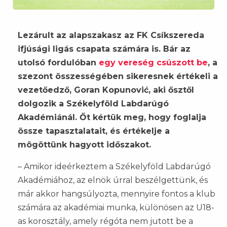
Lezárult az alapszakasz az FK Csíkszereda
ifjúsági ligás csapata számára is. Bár az
utolsó fordulóban
egy vereség csúszott be
, a
szezont összességében sikeresnek értékeli a
vezetőedző, Goran Kopunović, aki ősztől
dolgozik a Székelyföld Labdarúgó
Akadémiánál. Őt kértük meg, hogy foglalja
össze tapasztalatait, és értékelje a
mögöttünk hagyott időszakot.
– Amikor ideérkeztem a Székelyföld Labdarúgó
Akadémiához, az elnök úrral beszélgettünk, és
már akkor hangsúlyozta, mennyire fontos a klub
számára az akadémiai munka, különösen az U18-
as korosztály, amely régóta nem jutott be a