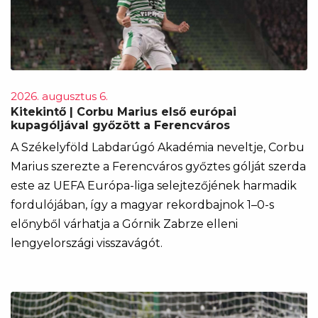
2026. augusztus 6.
Kitekintő | Corbu Marius első európai
kupagóljával győzött a Ferencváros
A Székelyföld Labdarúgó Akadémia neveltje, Corbu
Marius szerezte a Ferencváros győztes gólját szerda
este az UEFA Európa-liga selejtezőjének harmadik
fordulójában, így a magyar rekordbajnok 1–0-s
előnyből várhatja a Górnik Zabrze elleni
lengyelországi visszavágót.