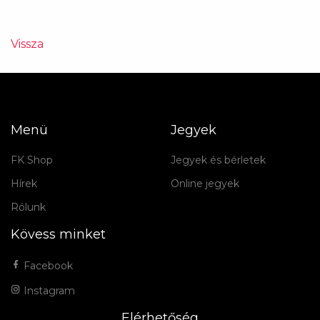
Vissza
Menü
Jegyek
FK Shop
Jegyek és bérletek
Hírek
Online jegyek
Rólunk
Kövess minket
Facebook
Instagram
Elérhetőség