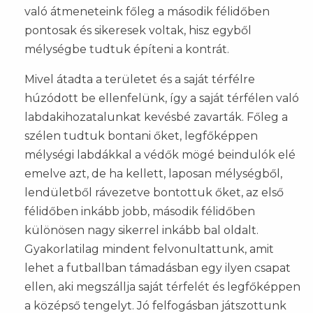
való átmeneteink főleg a második félidőben
pontosak és sikeresek voltak, hisz egyből
mélységbe tudtuk építeni a kontrát.
Mivel átadta a területet és a saját térfélre
húzódott be ellenfelünk, így a saját térfélen való
labdakihozatalunkat kevésbé zavarták. Főleg a
szélen tudtuk bontani őket, legfőképpen
mélységi labdákkal a védők mögé beindulók elé
emelve azt, de ha kellett, laposan mélységből,
lendületből rávezetve bontottuk őket, az első
félidőben inkább jobb, második félidőben
különösen nagy sikerrel inkább bal oldalt.
Gyakorlatilag mindent felvonultattunk, amit
lehet a futballban támadásban egy ilyen csapat
ellen, aki megszállja saját térfelét és legfőképpen
a középső tengelyt. Jó felfogásban játszottunk