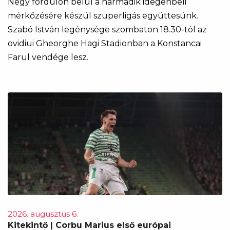
Négy fordulón belül a harmadik idegenbeli
mérkőzésére készül szuperligás együttesünk.
Szabó István legénysége szombaton 18.30-tól az
ovidiui Gheorghe Hagi Stadionban a Konstancai
Farul vendége lesz.
2026. augusztus 6.
Kitekintő | Corbu Marius első európai