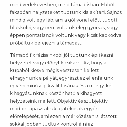
mind védekezésben, mind támadásban. Ebből
fakadóan helyzeteket tudtunk kialakítani. Sajnos
mindig volt egy láb, ami a gól vonal előtt tudott
blokkolni, vagy nem voltunk elég gyorsak, vagy
éppen pontatlanok voltunk vagy kicsit kapkodva
próbáltuk befejezni a támadást.
Támadó fix fázisainkból jól tudtunk építkezni
helyzetet vagy előnyt kicsikarni. Az, hogy a
kupából kiesve mégis vesztesen kellett
elhagynunk a pályát, egyrészt az ellenfelünk
egyéni minőségi kvalifitásának és a mi egy-két
kihagyásunknak köszönhető a kihagyott
helyzeteink mellett. Objektív és szubjektív
módon tapasztaltuk a játékosok egyéni
előrelépését, ami ezen a mérkőzésen is látszott:
sokkal jobban tudtuk kontrollálni az