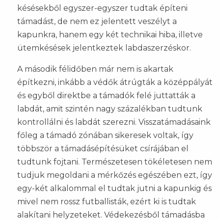
késésekből egyszer-egyszer tudtak építeni
támadást, de nem ez jelentett veszélyt a
kapunkra, hanem egy két technikai hiba, illetve
ütemkésések jelentkeztek labdaszerzéskor.
A második félidőben már nem is akartak
építkezni, inkább a védők átrúgták a középpályát
és egyből direktbe a támadók felé juttatták a
labdát, amit szintén nagy százalékban tudtunk
kontrollálni és labdát szerezni. Visszatámadásaink
főleg a támadó zónában sikeresek voltak, így
többször a támadásépítésüket csírájában el
tudtunk fojtani. Természetesen tökéletesen nem
tudjuk megoldani a mérkőzés egészében ezt, így
egy-két alkalommal el tudtak jutni a kapunkig és
mivel nem rossz futballisták, ezért ki is tudtak
alakítani helyzeteket. Védekezésből támadásba