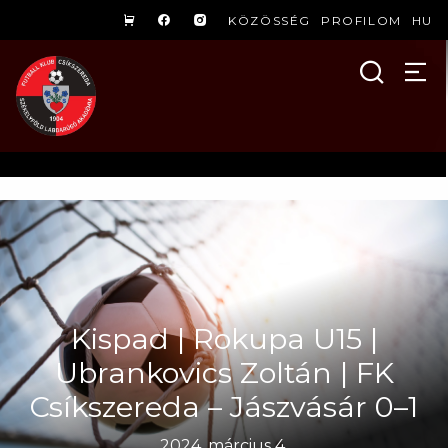
KÖZÖSSÉG
PROFILOM
HU
Kispad | Rokupa U15 |
Ubrankovics Zoltán | FK
Csíkszereda – Jászvásár 0–1
2024. március 4.