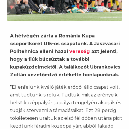
A hétvégén zárta a Románia Kupa
csoportkörét U15-ös csapatunk. A Jászvásári
Politehnica elleni hazai
vereség
azt jelenti,
hogy a fiúk búcsúztak a további
kupaküzdelmektől. A találkozót Ubrankovics
Zoltán vezetőedző értékelte honlapunknak.
"Ellenfelünk kiváló játék erőből álló csapat volt,
amit tudtunk is róluk. Tudtuk, mik az erényeik:
belső középpályán, a pálya tengelyén akarják és
tudják szervezni a támadásaikat. Ezt 28 percig
tökéletesen uraltuk az első félidőben utána picit
kezdtünk fáradni középpályán, abból fakadó