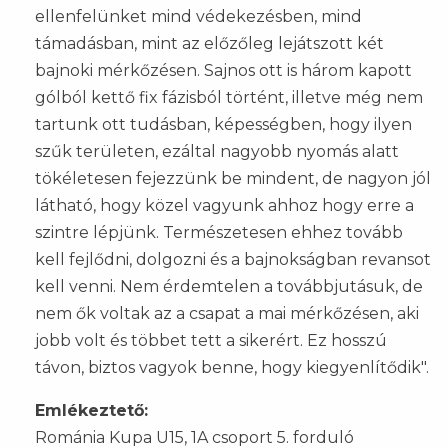
ellenfelünket mind védekezésben, mind
támadásban, mint az előzőleg lejátszott két
bajnoki mérkőzésen. Sajnos ott is három kapott
gólból kettő fix fázisból történt, illetve még nem
tartunk ott tudásban, képességben, hogy ilyen
szűk területen, ezáltal nagyobb nyomás alatt
tökéletesen fejezzünk be mindent, de nagyon jól
látható, hogy közel vagyunk ahhoz hogy erre a
szintre lépjünk. Természetesen ehhez tovább
kell fejlődni, dolgozni és a bajnokságban revansot
kell venni. Nem érdemtelen a továbbjutásuk, de
nem ők voltak az a csapat a mai mérkőzésen, aki
jobb volt és többet tett a sikerért. Ez hosszú
távon, biztos vagyok benne, hogy kiegyenlítődik".
Emlékeztető:
Románia Kupa U15, 1A csoport 5. forduló