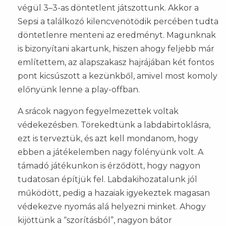
végül 3–3-as döntetlent játszottunk. Akkor a
Sepsi a találkozó kilencvenötödik percében tudta
döntetlenre menteni az eredményt. Magunknak
is bizonyítani akartunk, hiszen ahogy feljebb már
említettem, az alapszakasz hajrájában két fontos
pont kicsúszott a kezünkből, amivel most komoly
előnyünk lenne a play-offban.
A srácok nagyon fegyelmezettek voltak
védekezésben. Törekedtünk a labdabirtoklásra,
ezt is terveztük, és azt kell mondanom, hogy
ebben a játékelemben nagy fölényünk volt. A
támadó játékunkon is érződött, hogy nagyon
tudatosan építjük fel. Labdakihozatalunk jól
működött, pedig a hazaiak igyekeztek magasan
védekezve nyomás alá helyezni minket. Ahogy
kijöttünk a “szorításból”, nagyon bátor