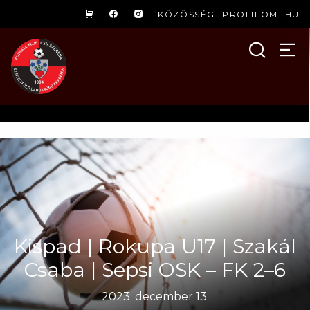
KÖZÖSSÉG
PROFILOM
HU
Kispad | Rokupa U17 | Szakál
Csaba | Sepsi OSK – FK 2–6
2023. december 13.