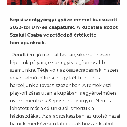
Sepsiszentgyörgyi győzelemmel búcsúzott
2023-tól U17-es csapatunk. A kupatalálkozót
Szakál Csaba vezetőedző értékelte
honlapunknak.
"Rendkívül jó mentalításban, sikerre éhesen
léptünk pályára, ez az egyik legfontosabb
számunkra. Tétje volt az összecsapásnak, hiszen
egyértelmű célunk, hogy két fronton is
harcoljunk a tavaszi szezonban. A remek őszi
play-off zárás után a kupában is egyértelműen
nyerni mentünk Sepsiszentgyörgyre. Nem is
lehetett más a célunk! Jól ismertük a
házigazdákat. Az alapszakaszban, az utolsó hazai
bajnoki mérkőzésén látogattak hozzánk, ahol