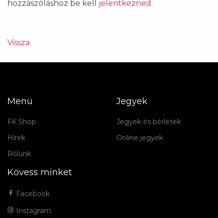
hozzászóláshoz be kell
jelentkezned
.
Vissza
Menü
Jegyek
FK Shop
Jegyek és bérletek
Hírek
Online jegyek
Rólunk
Kövess minket
Facebook
Instagram