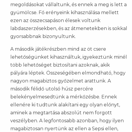
megoldásokat vállaltunk, és ennek a meg is lett a
gyümölcse. Fő erényeink kihasználása mellett
ezen az összecsapáson élesek voltunk
labdaszerzésekben, és az átmenetekben is sokkal
gyorsabbnak bizonyultunk.
A második játékrészben mind az öt csere
lehetőségünket kihasználtuk, igyekeztünk minél
több lehetőséget biztosítani azoknak, akik
pályára léptek. Összeségében elmondható, hogy
nagyon magabiztos győzelmet arattunk. A
második félidő utolsó húsz percére
belekényelmesedtünk a mérkőzésbe. Ennek
ellenére ki tudtunk alakítani egy olyan előnyt,
aminek a megtartása abszolút nem forgott
veszélyben. A legfontosabb azonban, hogy ilyen
magabiztosan nyertünk az ellen a Sepsi ellen,