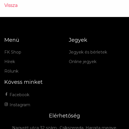
Vissza
Menü
Jegyek
FK Shop
Jegyek és bérletek
Hírek
Online jegyek
Rólunk
Kövess minket
Facebook
Instagram
Elérhetőség
Nagyrét utca 32 szám., Csíkszereda, Hargita megye,