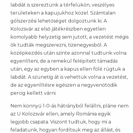
labdát is szereztünk a térfelükön, veszélyes
területeken a kapujukhoz közel. Számtalan
gólszerzési lehetőséget dolgoztunk ki. A
Kolozsvár az első játékrészben egyetlen
komolyabb helyzetig sem jutott, a vezetést mégis
ők tudták megszerezni, tizenegyesből. A
középkezdés után szinte azonnal tudtunk volna
egyenlíteni, de a remekül felépített támadás
után, egy az egyben a kapus ellen fölé rúgtuk a
labdát. A szünetig át is vehettük volna a vezetést,
de az egyenlítésre egészen a negyvenötödik
percig kellett várni.
Nem könnyű 1-0-ás hátrányból felállni, pláne nem
az U Kolozsvár ellen, amely Románia egyik
legjobb csapata. Viszont tudtuk, hogy mi a
feladatunk, hogyan fordítsuk meg az állást, és