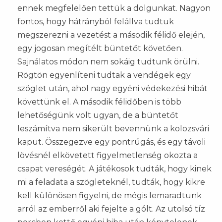
ennek megfelelően tettük a dolgunkat. Nagyon
fontos, hogy hátrányból felállva tudtuk
megszerezni a vezetést a második félidő elején,
egy jogosan megítélt büntetőt követően.
Sajnálatos módon nem sokáig tudtunk örülni.
Rögtön egyenlíteni tudtak a vendégek egy
szöglet után, ahol nagy egyéni védekezési hibát
követtünk el. A második félidőben is több
lehetőségünk volt ugyan, de a büntetőt
leszámítva nem sikerült bevennünk a kolozsvári
kaput. Összegezve egy pontrúgás, és egy távoli
lövésnél elkövetett figyelmetlenség okozta a
csapat vereségét. A játékosok tudták, hogy kinek
mi a feladata a szögleteknél, tudták, hogy kikre
kell különösen figyelni, de mégis lemaradtunk
arról az emberről aki fejelte a gólt. Az utolsó tíz