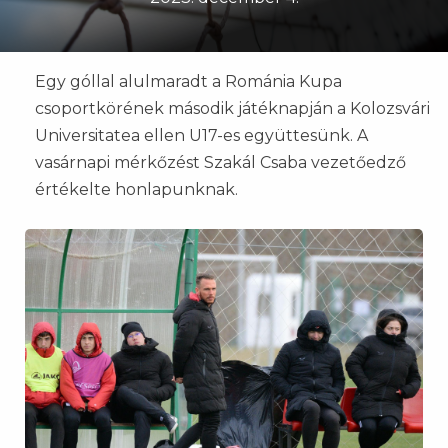
Egy góllal alulmaradt a Románia Kupa
csoportkörének második játéknapján a Kolozsvári
Universitatea ellen U17-es együttesünk. A
vasárnapi mérkőzést Szakál Csaba vezetőedző
értékelte honlapunknak.