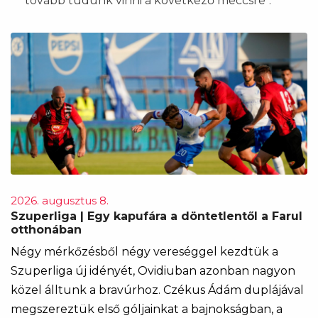
tovább tudunk vinni a következő meccsre".
2026. augusztus 8.
Szuperliga | Egy kapufára a döntetlentől a Farul
otthonában
Négy mérkőzésből négy vereséggel kezdtük a
Szuperliga új idényét, Ovidiuban azonban nagyon
közel álltunk a bravúrhoz. Czékus Ádám duplájával
megszereztük első góljainkat a bajnokságban, a