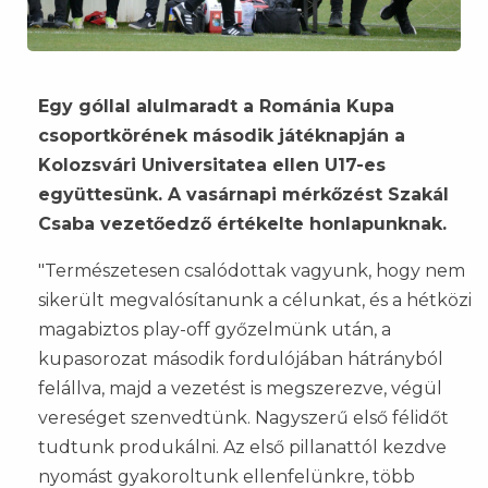
Egy góllal alulmaradt a Románia Kupa
csoportkörének második játéknapján a
Kolozsvári Universitatea ellen U17-es
együttesünk. A vasárnapi mérkőzést Szakál
Csaba vezetőedző értékelte honlapunknak.
"Természetesen csalódottak vagyunk, hogy nem
sikerült megvalósítanunk a célunkat, és a hétközi
magabiztos play-off győzelmünk után, a
kupasorozat második fordulójában hátrányból
felállva, majd a vezetést is megszerezve, végül
vereséget szenvedtünk. Nagyszerű első félidőt
tudtunk produkálni. Az első pillanattól kezdve
nyomást gyakoroltunk ellenfelünkre, több