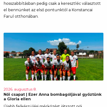
hosszabbításban pedig csak a keresztléc választott
el bennünket az első pontunktól a Konstancai
Farul otthonában.
2026. augusztus 8.
Női csapat | Ezer Anna bombagóljával győztünk
a Gloria ellen
Újabb felkészülési mérkőzést játszott női