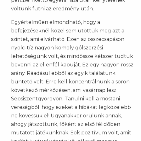
percben kettő egyéni hiba után kénytelenek
voltunk futni az eredmény után.
Egyértelműen elmondható, hogy a
befejezéseknél közel sem ütöttük meg azt a
szintet, ami elvárható. Ezen az összecsapáson
nyolc-tíz nagyon komoly gólszerzési
lehetőségünk volt, és mindössze kétszer tudtuk
bevenni az ellenfél kapuját. Ez egy nagyon rossz
arány. Ráadásul ebből az egyik találatunk
büntető volt. Erre kell koncentrálnunk a soron
következő mérkőzésen, ami vasárnap lesz
Sepsiszentgyörgyön. Tanulni kell a mostani
vereségből, hogy ezeket a hibákat legközelebb
ne kövessük el! Ugyanakkor örülünk annak,
ahogy játszottunk, főként az első félidőben
mutatott játékunknak. Sok pozitívum volt, amit