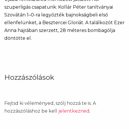
szuperligás csapatunk: Kollár Péter tanítványai
Szovátán 1–0-ra legyőzték bajnokságbeli első
ellenfelünket, a Besztercei Gloriát. A találkozót Ezer
Anna hajrában szerzett, 28 méteres bombagólja
döntötte el.
Hozzászólások
Fejtsd ki véleményed, szólj hozzá te is. A
hozzászóláshoz be kell
jelentkezned
.