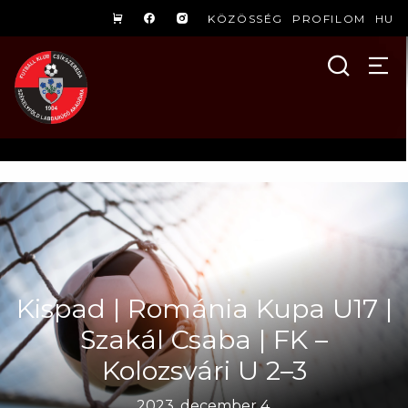
KÖZÖSSÉG
PROFILOM
HU
Kispad | Románia Kupa U17 |
Szakál Csaba | FK –
Kolozsvári U 2–3
2023. december 4.