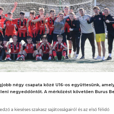
legjobb négy csapata közé U16-os együttesünk, ame
lleni negyeddöntőt. A mérkőzést követően Burus B
ő a kieséses szakasz sajátosságairól és az első félidő