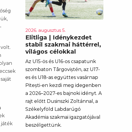
tőség
lük,
–
2026. augusztus 5.
Elitliga | Idénykezdet
stabil szakmai háttérrel,
volt.
világos célokkal
n
Az U15-ös és U16-os csapatunk
 olyan
szombaton Târgoviștén, az U17-
meccsek
es és U18-as együttes vasárnap
saját
Pitești-en kezdi meg idegenben
a 2026–2027-es bajnoki idényt. A
rajt előtt Dusinszki Zoltánnal, a
a
Székelyföld Labdarúgó
ek
Akadémia szakmai igazgatójával
 játék
beszélgettünk.