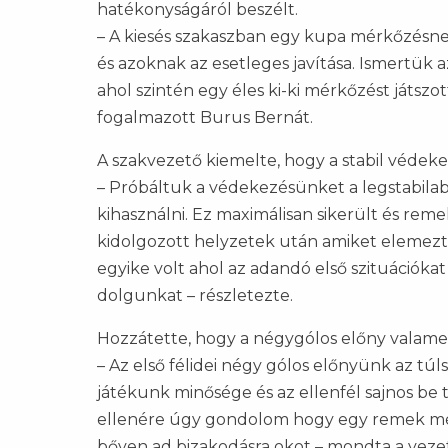
hatékonyságáról beszélt.
– A kiesés szakaszban egy kupa mérkőzésnek 
és azoknak az esetleges javítása. Ismertük 
ahol szintén egy éles ki-ki mérkőzést játszot
fogalmazott Burus Bernát.
A szakvezető kiemelte, hogy a stabil védekez
– Próbáltuk a védekezésünket a legstabilab
kihasználni. Ez maximálisan sikerült és rem
kidolgozott helyzetek után amiket elemez
egyike volt ahol az adandó első szituációkat
dolgunkat – részletezte.
Hozzátette, hogy a négygólos előny valamely
– Az első félidei négy gólos előnyünk az tú
játékunk minősége és az ellenfél sajnos be 
ellenére úgy gondolom hogy egy remek mér
bőven ad bizakodásra okot – mondta a veze