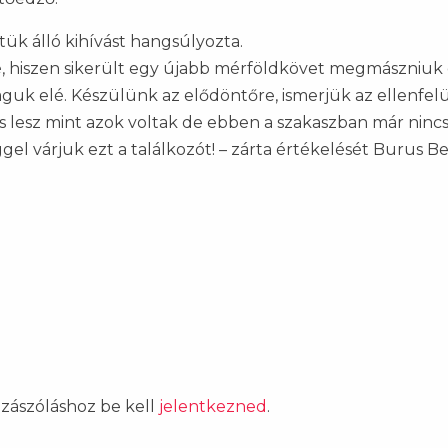
tük álló kihívást hangsúlyozta.
lé, hiszen sikerült egy újabb mérföldkövet megmászniuk 
aguk elé. Készülünk az elődöntőre, ismerjük az ellenfe
és lesz mint azok voltak de ebben a szakaszban már nin
el várjuk ezt a találkozót! – zárta értékelését Burus Be
ozzászóláshoz be kell
jelentkezned
.