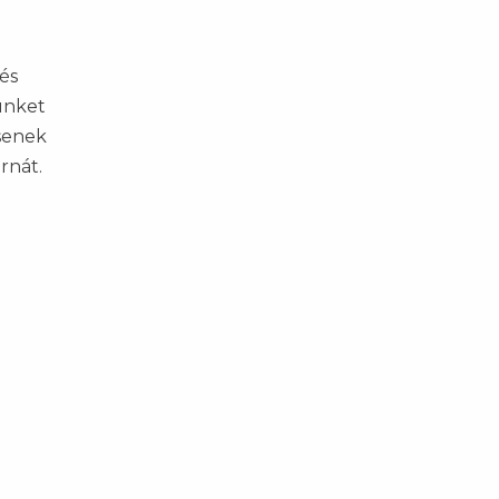
és
lünket
csenek
rnát.