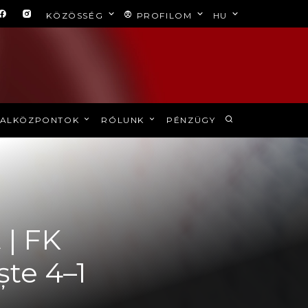
KÖZÖSSÉG
PROFILOM
HU
ALKÖZPONTOK
RÓLUNK
PÉNZÜGY
 | FK
ște 4–1