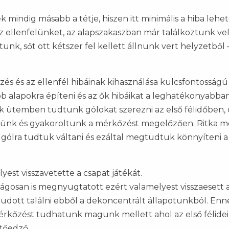
mindig másabb a tétje, hiszen itt minimális a hiba lehe
az ellenfelünket, az alapszakaszban már találkoztunk ve
tunk, sőt ott kétszer fel kellett állnunk vert helyzetből 
és és az ellenfél hibáinak kihasználása kulcsfontosságú 
b alapokra építeni és az ők hibáikat a leghatékonyabba
ek ütemben tudtunk gólokat szerezni az első félidőben,
tünk és gyakoroltunk a mérkőzést megelőzően. Ritka 
 gólra tudtuk váltani és ezáltal megtudtuk könnyíteni a 
est visszavetette a csapat játékát.
lságosan is megnyugtatott ezért valamelyest visszaesett 
tudott találni ebből a dekoncentrált állapotunkból. Enn
kőzést tudhatunk magunk mellett ahol az első félidei
tőedző.