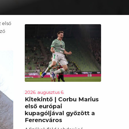
 első
dző
2026. augusztus 6.
Kitekintő | Corbu Marius
első európai
kupagóljával győzött a
Ferencváros