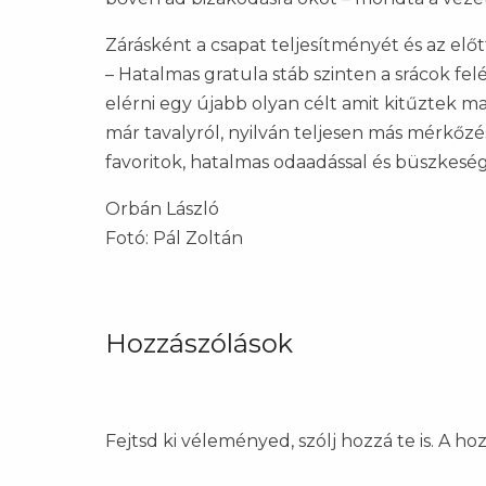
Zárásként a csapat teljesítményét és az előt
– Hatalmas gratula stáb szinten a srácok fe
elérni egy újabb olyan célt amit kitűztek m
már tavalyról, nyilván teljesen más mérkőz
favoritok, hatalmas odaadással és büszkeségg
Orbán László
Fotó: Pál Zoltán
Hozzászólások
Fejtsd ki véleményed, szólj hozzá te is. A h