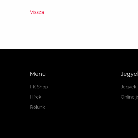
Vissza
Menü
Jegye
FK Shop
Jegyek 
Hírek
Online 
Rólunk