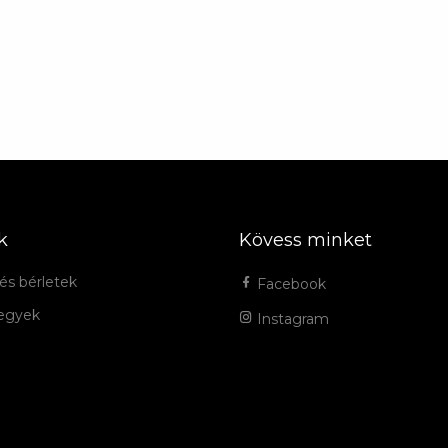
k
Kövess minket
és bérletek
Facebook
jegyek
Instagram