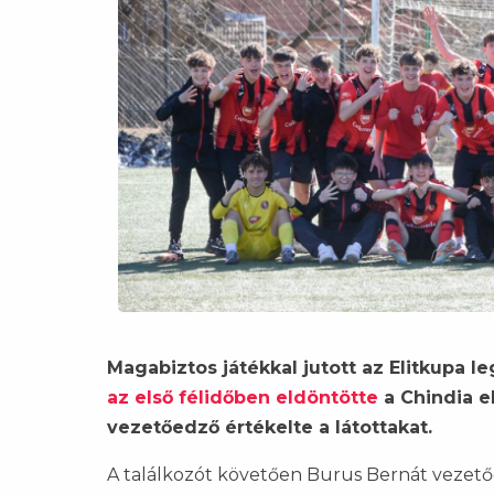
Magabiztos játékkal jutott az Elitkupa 
az első félidőben eldöntötte
a Chindia e
vezetőedző értékelte a látottakat.
A találkozót követően Burus Bernát vezetőedz