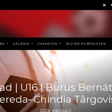
REK
GALÉRIA
CSAPATOK
JEGYEK ÉS BÉRLETEK
ad | U16 | Burus Bernát
ereda–Chindia Târgovi
2026. március 11.