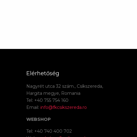
Elérhetőség
Nagyrét utca 32 szám., Csíkszereda,
Hargita megye, Romania
Tel: +40 755 754 160
Email:
info@fkcsikszereda.ro
WEBSHOP
Tel: +40 740 400 702