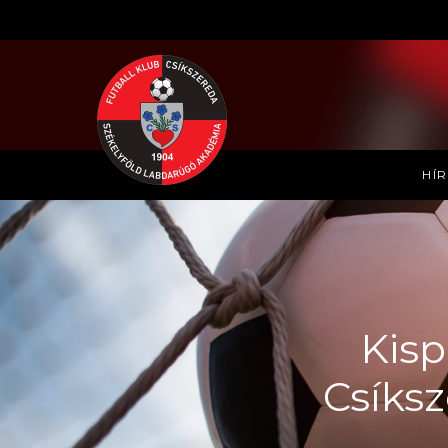
HÍ
Kisp
Csíksz