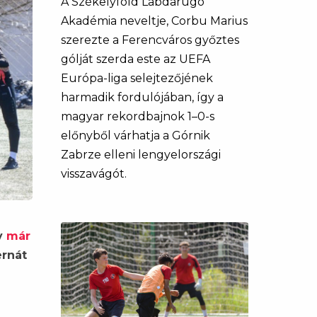
A Székelyföld Labdarúgó
Akadémia neveltje, Corbu Marius
szerezte a Ferencváros győztes
gólját szerda este az UEFA
Európa-liga selejtezőjének
harmadik fordulójában, így a
magyar rekordbajnok 1–0-s
előnyből várhatja a Górnik
Zabrze elleni lengyelországi
visszavágót.
ly
már
ernát