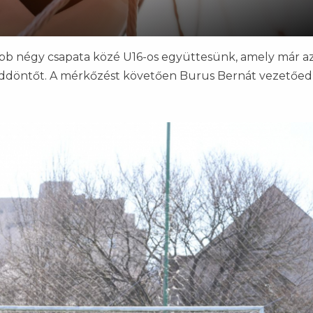
jobb négy csapata közé U16-os együttesünk, amely már az
yeddöntőt. A mérkőzést követően Burus Bernát vezetőe